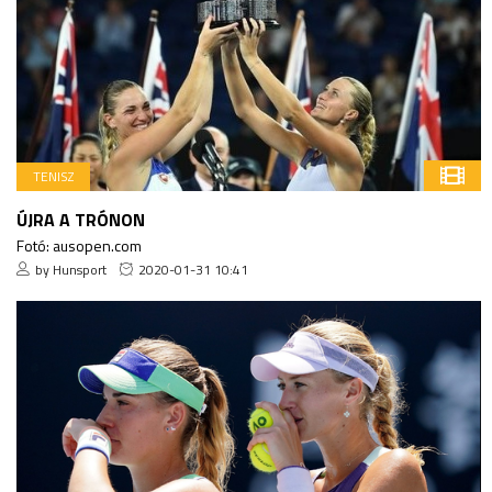
TENISZ
ÚJRA A TRÓNON
Fotó: ausopen.com
by Hunsport
2020-01-31 10:41