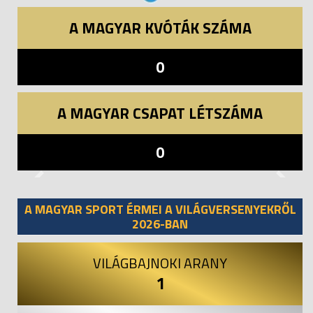
A MAGYAR KVÓTÁK SZÁMA
0
A MAGYAR CSAPAT LÉTSZÁMA
0
Previous
Next
A MAGYAR SPORT ÉRMEI A VILÁGVERSENYEKRŐL
2026-BAN
VILÁGBAJNOKI ARANY
1