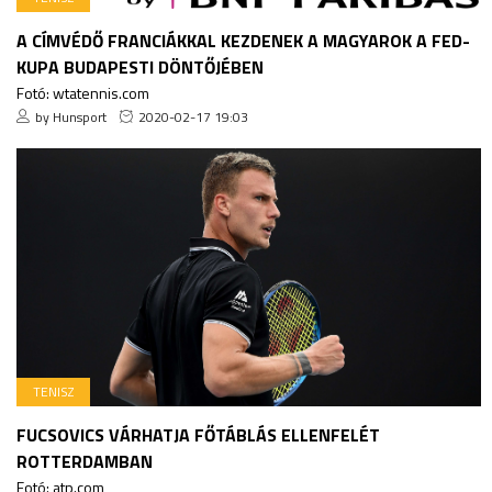
A CÍMVÉDŐ FRANCIÁKKAL KEZDENEK A MAGYAROK A FED-
KUPA BUDAPESTI DÖNTŐJÉBEN
Fotó: wtatennis.com
by Hunsport
2020-02-17 19:03
TENISZ
FUCSOVICS VÁRHATJA FŐTÁBLÁS ELLENFELÉT
ROTTERDAMBAN
Fotó: atp.com