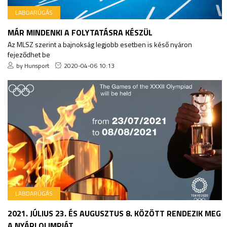
LABDARÚGÁS
MÁR MINDENKI A FOLYTATÁSRA KÉSZÜL
Az MLSZ szerint a bajnokság legjobb esetben is késő nyáron
fejeződhet be
by Hunsport
2020-04-06 10:13
LABDARÚGÁS
2021. JÚLIUS 23. ÉS AUGUSZTUS 8. KÖZÖTT RENDEZIK MEG
A NYÁRI OLIMPIÁT