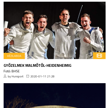
KÉZILABDA
GYŐZELMEK MALMŐTŐL-HEIDENHEIMIG
Fotó: BHSE
by Hunsport
2020-01-11 21:28