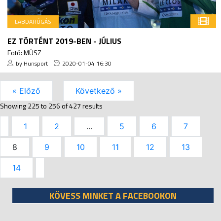
LABDARÚGÁS
EZ TÖRTÉNT 2019-BEN - JÚLIUS
Fotó: MÚSZ
by Hunsport
2020-01-04 16:30
« Előző
Következő »
Showing
225
to
256
of
427
results
1
2
...
5
6
7
8
9
10
11
12
13
14
KÖVESS MINKET A FACEBOOKON