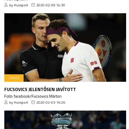
by Hunsport
2020-02-09 14:30
TENISZ
FUCSOVICS JELENTŐSEN JAVÍTOTT
Fotó: facebook/Fucsovics Márton
by Hunsport
2020-02-03 16:26