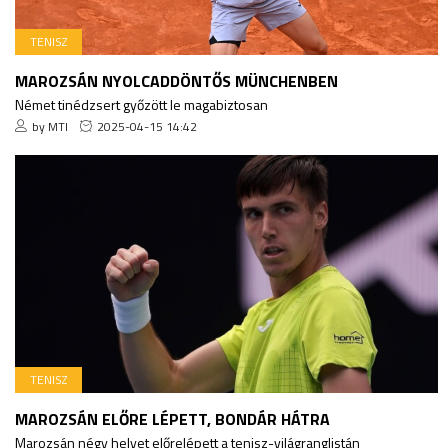
TENISZ
MAROZSÁN NYOLCADDÖNTŐS MÜNCHENBEN
Német tinédzsert győzött le magabiztosan
by MTI
2025-04-15 14:42
TENISZ
MAROZSÁN ELŐRE LÉPETT, BONDÁR HÁTRA
Marozsán négy helyet előrelépett a tenisz-világranglistán