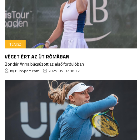
TENISZ
VÉGET ÉRT AZ ÚT RÓMÁBAN
Bondár Anna búcsúzott az első fordulóban
by HunSport.com
2025-05-07 18:12