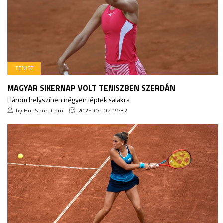
TENISZ
MAGYAR SIKERNAP VOLT TENISZBEN SZERDÁN
Három helyszínen négyen léptek salakra
by HunSport.Com
2025-04-02 19:32