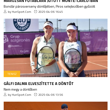
MAROZSÁN FŐTÁBLÁRA JUTOTT MONTE-CARLO-BAN
Bondár párosverseny döntőjében, Piros selejtezőben győzött
by HunSport.Com
2025-04-06 16:45
TENISZ
GÁLFI DALMA ELVESZÍTETTE A DÖNTŐT
Nem megy a döntőben
by HunSport.Com
2025-04-06 13:56