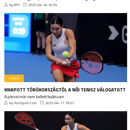
by MTI
2025-04-14 14:55
TENISZ
KIKAPOTT TÖRÖKORSZÁGTÓL A NŐI TENISZ VÁLOGATOTT
A párost már nem kellett lejátszani
by HunSport.Com
2025-04-11 19:07