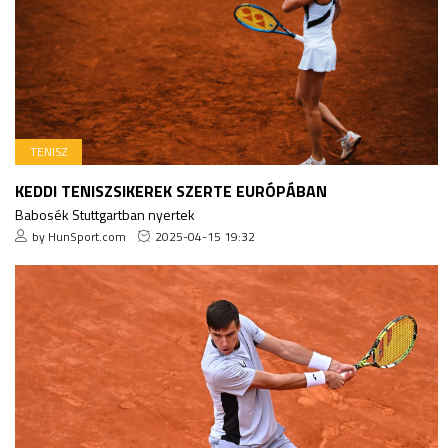
TENISZ
KEDDI TENISZSIKEREK SZERTE EURÓPÁBAN
Babosék Stuttgartban nyertek
by HunSport.com
2025-04-15 19:32