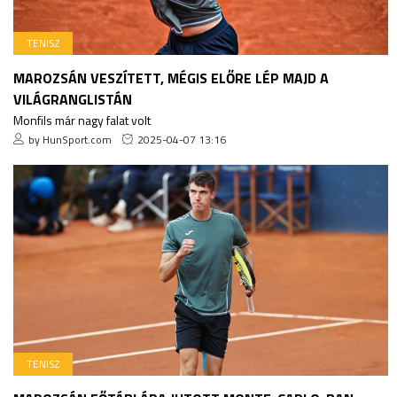
TENISZ
MAROZSÁN VESZÍTETT, MÉGIS ELŐRE LÉP MAJD A
VILÁGRANGLISTÁN
Monfils már nagy falat volt
by HunSport.com
2025-04-07 13:16
TENISZ