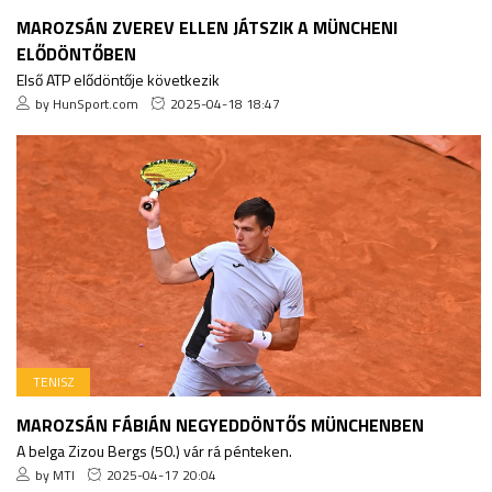
MAROZSÁN ZVEREV ELLEN JÁTSZIK A MÜNCHENI
ELŐDÖNTŐBEN
Első ATP elődöntője következik
by HunSport.com
2025-04-18 18:47
TENISZ
MAROZSÁN FÁBIÁN NEGYEDDÖNTŐS MÜNCHENBEN
A belga Zizou Bergs (50.) vár rá pénteken.
by MTI
2025-04-17 20:04