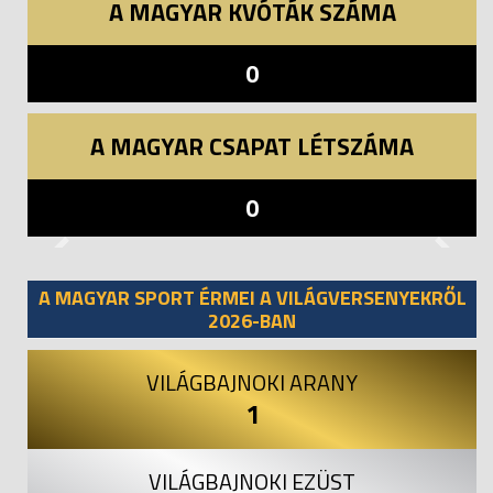
A MAGYAR KVÓTÁK SZÁMA
0
A MAGYAR CSAPAT LÉTSZÁMA
0
Previous
Next
A MAGYAR SPORT ÉRMEI A VILÁGVERSENYEKRŐL
2026-BAN
VILÁGBAJNOKI ARANY
1
VILÁGBAJNOKI EZÜST