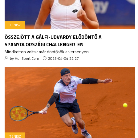
TENISZ
ÖSSZEJÖTT A GÁLFI-UDVARDY ELŐDÖNTŐ A
SPANYOLORSZÁGI CHALLENGER-EN
Mindketten voltak már döntősök a versenyen
by HunSport.Com
2025-04-04 22:27
TENISZ