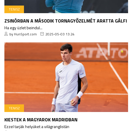
TENISZ
ZSINÓRBAN A MÁSODIK TORNAGYŐZELMÉT ARATTA GÁLFI
Ha egy üzlet beindul...
by HunSport.com
2025-05-03 13:24
TENISZ
KIESTEK A MAGYAROK MADRIDBAN
Ezzel tarják helyüket a világranglistán