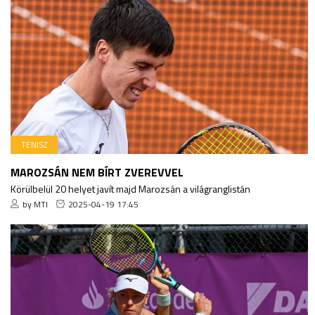
TENISZ
MAROZSÁN NEM BÍRT ZVEREVVEL
Körülbelül 20 helyet javít majd Marozsán a világranglistán
by MTI
2025-04-19 17:45