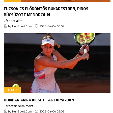
FUCSOVICS ELŐDÖNTŐS BUKARESTBEN, PIROS
BÚCSÚZOTT MENORCA-N
79 perc alatt
by HunSport.Com
2025-04-04 10:09
TENISZ
BONDÁR ANNA KIESETT ANTALYA-BAN
Fáradtan nem ment
by HunSport.Com
2025-04-04 09:03