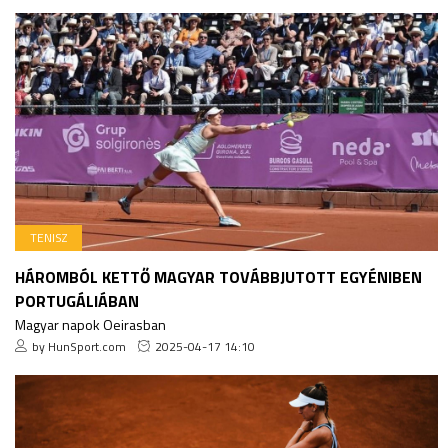
TENISZ
HÁROMBÓL KETTŐ MAGYAR TOVÁBBJUTOTT EGYÉNIBEN
PORTUGÁLIÁBAN
Magyar napok Oeirasban
by HunSport.com
2025-04-17 14:10