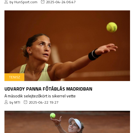
by HunSport.com
2025-04-24 06:47
TENISZ
UDVARDY PANNA FŐTÁBLÁS MADRIDBAN
A második selejtezőkört is sikerrel vette
by MTI
2025-04-22 19:27