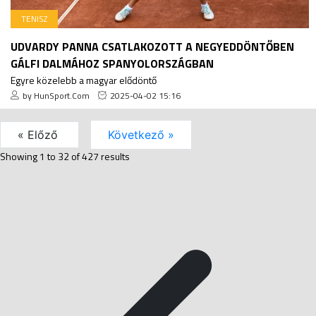
TENISZ
UDVARDY PANNA CSATLAKOZOTT A NEGYEDDÖNTŐBEN
GÁLFI DALMÁHOZ SPANYOLORSZÁGBAN
Egyre közelebb a magyar elődöntő
by HunSport.Com
2025-04-02 15:16
« Előző
Következő »
Showing
1
to
32
of
427
results