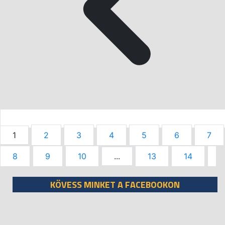
1
2
3
4
5
6
7
8
9
10
...
13
14
KÖVESS MINKET A FACEBOOKON