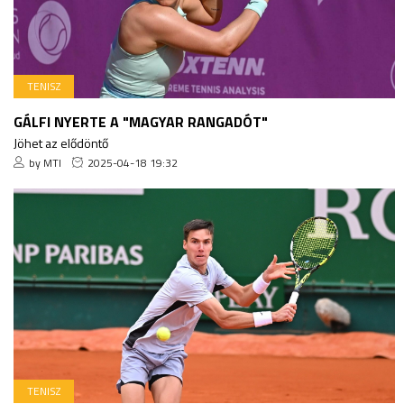
TENISZ
GÁLFI NYERTE A "MAGYAR RANGADÓT"
Jöhet az elődöntő
by MTI
2025-04-18 19:32
TENISZ