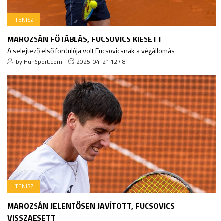
TENISZ
MAROZSÁN FŐTÁBLÁS, FUCSOVICS KIESETT
A selejtező első fordulója volt Fucsovicsnak a végállomás
by HunSport.com
2025-04-21 12:48
TENISZ
MAROZSÁN JELENTŐSEN JAVÍTOTT, FUCSOVICS
VISSZAESETT