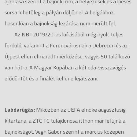
ajánlása szerint a bajnoki cím, a helyezések és a kiesés
sorsa lehetőleg a pályán dőljön el. A belgákhoz
hasonlóan a bajnokság lezárása nem merült fel.
Az NB I 2019/20-as kiírásából még nyolc teljes
forduló, valamint a Ferencvárosnak a Debrecen és az
Újpest ellen elmaradt mérkőzése, vagyis 50 találkozó
van hátra. A Magyar Kupában a két oda-visszavágós
elődöntőt és a finálét kellene lejátszani.
Labdarúgás:
Miközben az UEFA elnöke augusztusig
kitartana, a ZTC FC tulajdonosa itthon már lefújná a
bajnokságot. Végh Gábor szerint a március közepén