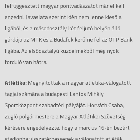
felfüggesztett magyar pontvadászatot már el kell
engedni. Javaslata szerint idén nem lenne kieső a
ligából, és a másodosztály két feljutó helyén álló
gárdája az MTK és a Budafok kerülne fel az OTP Bank
ligába. Az elsőosztályú küzdelmekből még nyolc
forduló van hátra.
Atlétika:
Megnyitották a magyar atlétika-válogatott
tagjai számára a budapesti Lantos Mihály
Sportközpont szabadtéri pályáját. Horváth Csaba,
Zugló polgármestere a Magyar Atlétikai Szövetség
kérésére engedélyezte, hogy a március 16-én bezárt
stadionba visszatérhessenek a válogatott atléták,