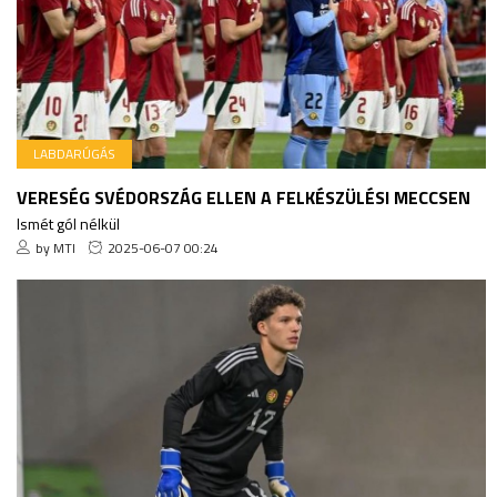
LABDARÚGÁS
VERESÉG SVÉDORSZÁG ELLEN A FELKÉSZÜLÉSI MECCSEN
Ismét gól nélkül
by MTI
2025-06-07 00:24