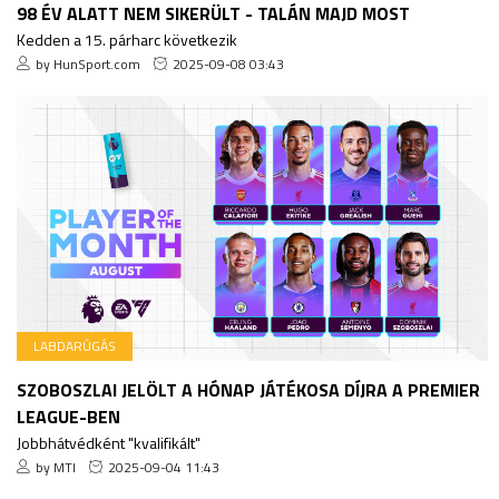
98 ÉV ALATT NEM SIKERÜLT - TALÁN MAJD MOST
Kedden a 15. párharc következik
by HunSport.com
2025-09-08 03:43
LABDARÚGÁS
SZOBOSZLAI JELÖLT A HÓNAP JÁTÉKOSA DÍJRA A PREMIER
LEAGUE-BEN
Jobbhátvédként "kvalifikált"
by MTI
2025-09-04 11:43