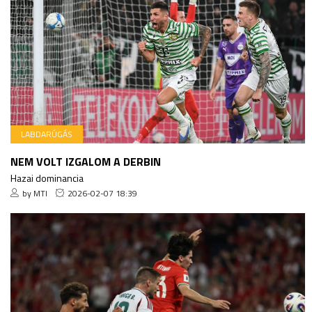
LABDARÚGÁS
NEM VOLT IZGALOM A DERBIN
Hazai dominancia
by MTI
2026-02-07 18:39