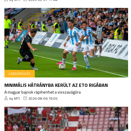
LABDARÚGÁS
MINIMÁLIS HÁTRÁNYBA KERÜLT AZ ETO RIGÁBAN
A magyar bajnok rápihenhet a visszavágóra
by MTI
2026-08-06 19:05