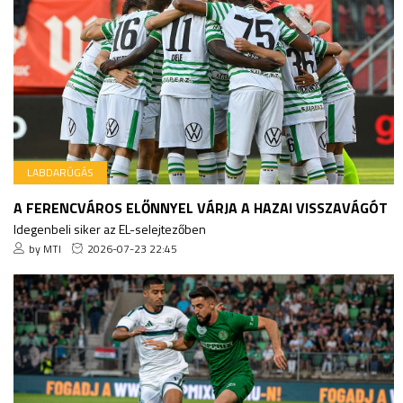
LABDARÚGÁS
A FERENCVÁROS ELŐNNYEL VÁRJA A HAZAI VISSZAVÁGÓT
Idegenbeli siker az EL-selejtezőben
by MTI
2026-07-23 22:45