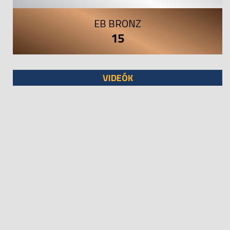
EB BRONZ
15
VIDEÓK