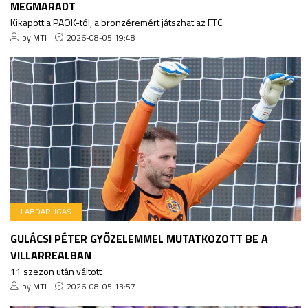
MEGMARADT
Kikapott a PAOK-tól, a bronzéremért játszhat az FTC
by MTI
2026-08-05 19:48
LABDARÚGÁS
GULÁCSI PÉTER GYŐZELEMMEL MUTATKOZOTT BE A
VILLARREALBAN
11 szezon után váltott
by MTI
2026-08-05 13:57