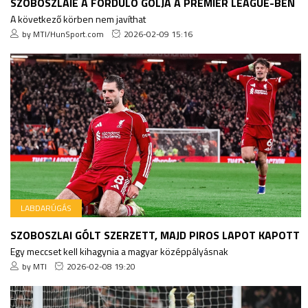
SZOBOSZLAIÉ A FORDULÓ GÓLJA A PREMIER LEAGUE-BEN
A következő körben nem javíthat
by MTI/HunSport.com
2026-02-09 15:16
LABDARÚGÁS
SZOBOSZLAI GÓLT SZERZETT, MAJD PIROS LAPOT KAPOTT
Egy meccset kell kihagynia a magyar középpályásnak
by MTI
2026-02-08 19:20