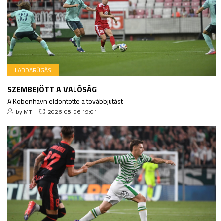
LABDARÚGÁS
SZEMBEJÖTT A VALÓSÁG
A Köbenhavn eldöntötte a továbbjutást
by MTI
2026-08-06 19:01