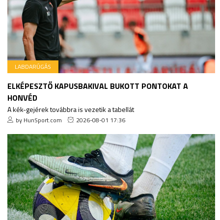
LABDARÚGÁS
ELKÉPESZTŐ KAPUSBAKIVAL BUKOTT PONTOKAT A
HONVÉD
A kék-gejérek továbbra is vezetik a tabellát
by HunSport.com
2026-08-01 17:36