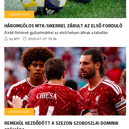
LABDARÚGÁS
HÁROMGÓLOS MTK-SIKERREL ZÁRULT AZ ELSŐ FORDULÓ
A kék-fehérek győzelmükkel az első helyen állnak a tabellán
by MTI
2026-07-27 19:34
LABDARÚGÁS
REMEKÜL KEZDŐDÖTT A SZEZON SZOBOSZLAI DOMINIK