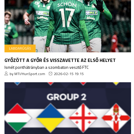
LABDARÚGÁS
GYŐZÖTT A GYŐR ÉS VISSZAVETTE AZ ELSŐ HELYET
Ismét ponthátrányban a szombaton vesztő FTC
by MTI/HunSport.com
2026-02-15 19:15