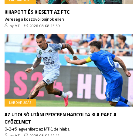
KIKAPOTT ÉS KIESETT AZ FTC
Vereség a koszovói bajnok ellen
by MTI
2026-08-08 15:59
LABDARÚGÁS
AZ UTOLSÓ UTÁNI PERCBEN HARCOLTA KI A PAFC A
GYŐZELMET
0-2-ről egyenlített az MTK, de hiába
by MTI
2026-08-07 17:44