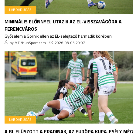
LABDARÚGÁS
MINIMÁLIS ELŐNNYEL UTAZIK AZ EL-VISSZAVÁGÓRA A
FERENCVÁROS
Győzelem a Gornik ellen az EL-selejtező harmadik körében
by MTI/HunSport.com
2026-08-05 20:07
LABDARÚGÁS
A BL ELÚSZOTT A FRADINAK, AZ EURÓPA KUPA-ESÉLY MÉG