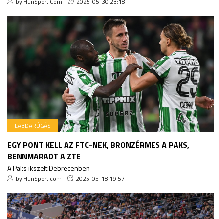
by HunSport.Com
2025-05-30 23:18
LABDARÚGÁS
EGY PONT KELL AZ FTC-NEK, BRONZÉRMES A PAKS,
BENNMARADT A ZTE
A Paks ikszelt Debrecenben
by HunSport.com
2025-05-18 19:57