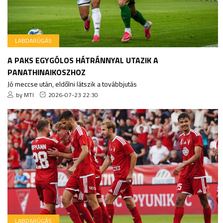
LABDARÚGÁS
A PAKS EGYGÓLOS HÁTRÁNNYAL UTAZIK A
PANATHINAIKOSZHOZ
Jó meccse után, eldőlni látszik a továbbjutás
by MTI
2026-07-23 22:30
LABDARÚGÁS