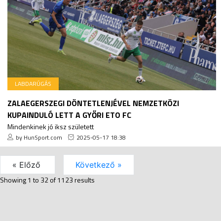
LABDARÚGÁS
ZALAEGERSZEGI DÖNTETLENJÉVEL NEMZETKÖZI
KUPAINDULÓ LETT A GYŐRI ETO FC
Mindenkinek jó iksz született
by HunSport.com
2025-05-17 18:38
« Előző
Következő »
Showing
1
to
32
of
1123
results