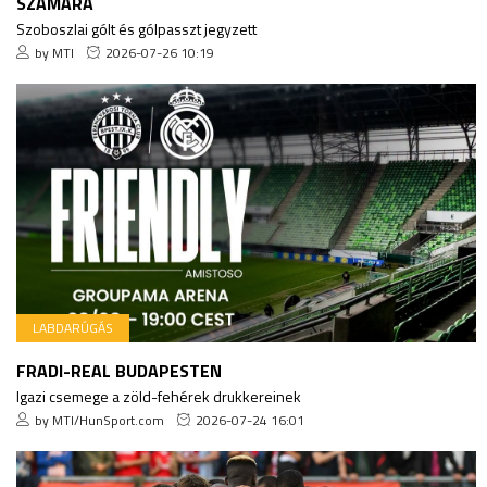
SZÁMÁRA
Szoboszlai gólt és gólpasszt jegyzett
by MTI
2026-07-26 10:19
LABDARÚGÁS
FRADI-REAL BUDAPESTEN
Igazi csemege a zöld-fehérek drukkereinek
by MTI/HunSport.com
2026-07-24 16:01