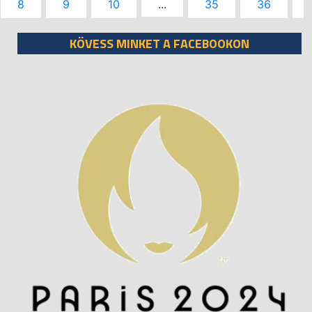
8
9
10
...
35
36
KÖVESS MINKET A FACEBOOKON