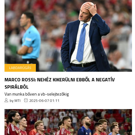
LABDARÚGÁS
MARCO ROSSI: NEHÉZ KIKERÜLNI EBBŐL A NEGATÍV
SPIRÁLBÓL
Van munka bőven a vb-selejtezőkig
by MTI
2025-06-07 01:11