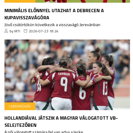
MINIMÁLIS ELŐNNYEL UTAZHAT A DEBRECEN A
KUPAVISSZAVÁGÓRA
Jövő csütörtökön következik a visszavágó Jerevánban
by MTI
2026-07-23 18:24
LABDARÚGÁS
HOLLANDIÁVAL JÁTSZIK A MAGYAR VÁLOGATOTT VB-
SELEJTEZŐBEN
A női válogatott számára fel van adva a lecke