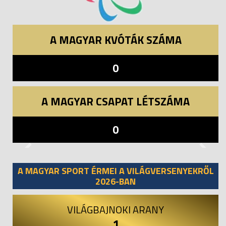
A MAGYAR KVÓTÁK SZÁMA
0
A MAGYAR CSAPAT LÉTSZÁMA
0
Previous
Next
A MAGYAR SPORT ÉRMEI A VILÁGVERSENYEKRŐL
2026-BAN
VILÁGBAJNOKI ARANY
1