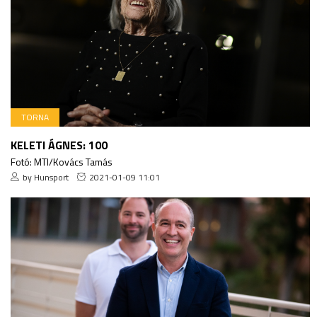
TORNA
KELETI ÁGNES: 100
Fotó: MTI/Kovács Tamás
by Hunsport
2021-01-09 11:01