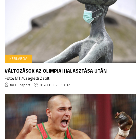
KÉZILABDA
VÁLTOZÁSOK AZ OLIMPIAI HALASZTÁSA UTÁN
Fotó: MTI/Czeglédi Zsolt
by Hunsport
2020-03-25 13:02