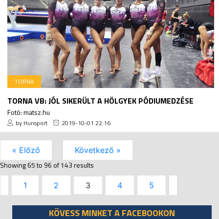
TORNA
TORNA VB: JÓL SIKERÜLT A HÖLGYEK PÓDIUMEDZÉSE
Fotó: matsz.hu
by Hunsport
2019-10-01 22:16
« Előző
Következő »
Showing
65
to
96
of
143
results
1
2
3
4
5
KÖVESS MINKET A FACEBOOKON