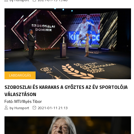
LABDARÚGÁS
SZOBOSZLAI ÉS KARAKAS A GYŐZTES AZ ÉV SPORTOLÓJA
VÁLASZTÁSON
Fotó: MTI/Illyés Tibor
by Hunsport
2021-01-11 21:13