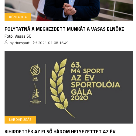
KÉZILABDA
FOLYTATNÁ A MEGKEZDETT MUNKÁT A VASAS ELNÖKE
Fotó: Vasas SC
by Hunsport
2021-01-08 16:49
LABDARÚGÁS
KIHIRDETTÉK AZ ELSŐ HÁROM HELYEZETTET AZ ÉV