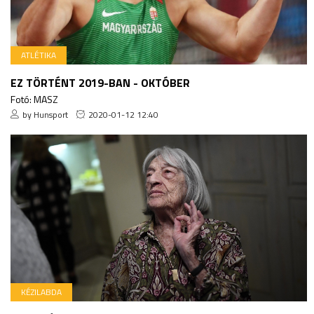
ATLÉTIKA
EZ TÖRTÉNT 2019-BAN - OKTÓBER
Fotó: MASZ
by Hunsport
2020-01-12 12:40
KÉZILABDA