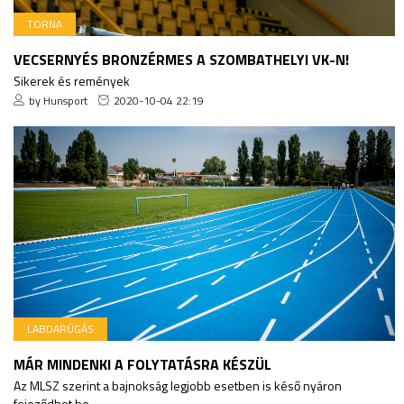
TORNA
VECSERNYÉS BRONZÉRMES A SZOMBATHELYI VK-N!
Sikerek és remények
by Hunsport
2020-10-04 22:19
LABDARÚGÁS
MÁR MINDENKI A FOLYTATÁSRA KÉSZÜL
Az MLSZ szerint a bajnokság legjobb esetben is késő nyáron
fejeződhet be