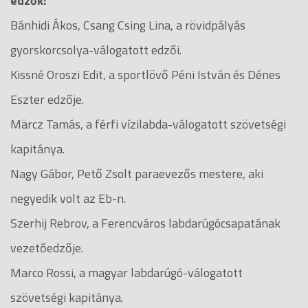
edzők:
Bánhidi Ákos, Csang Csing Lina, a rövidpályás
gyorskorcsolya-válogatott edzői.
Kissné Oroszi Edit, a sportlövő Péni István és Dénes
Eszter edzője.
Märcz Tamás, a férfi vízilabda-válogatott szövetségi
kapitánya.
Nagy Gábor, Pető Zsolt paraevezős mestere, aki
negyedik volt az Eb-n.
Szerhij Rebrov, a Ferencváros labdarúgócsapatának
vezetőedzője.
Marco Rossi, a magyar labdarúgó-válogatott
szövetségi kapitánya.