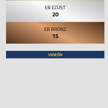
EB EZÜST
20
EB BRONZ
15
VIDEÓK