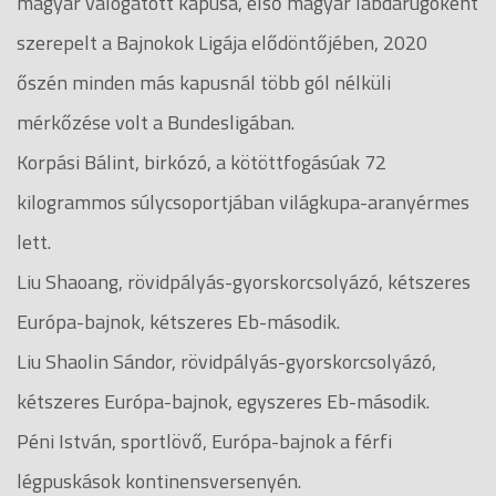
magyar válogatott kapusa, első magyar labdarúgóként
szerepelt a Bajnokok Ligája elődöntőjében, 2020
őszén minden más kapusnál több gól nélküli
mérkőzése volt a Bundesligában.
Korpási Bálint, birkózó, a kötöttfogásúak 72
kilogrammos súlycsoportjában világkupa-aranyérmes
lett.
Liu Shaoang, rövidpályás-gyorskorcsolyázó, kétszeres
Európa-bajnok, kétszeres Eb-második.
Liu Shaolin Sándor, rövidpályás-gyorskorcsolyázó,
kétszeres Európa-bajnok, egyszeres Eb-második.
Péni István, sportlövő, Európa-bajnok a férfi
légpuskások kontinensversenyén.