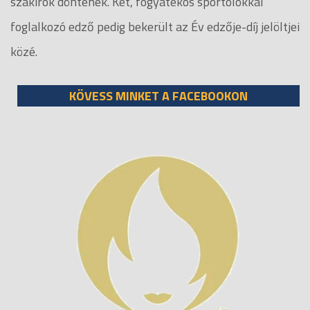
szakírók döntenek. Két, fogyatékos sportolókkal
foglalkozó edző pedig bekerült az Év edzője-díj jelöltjei
közé.
KÖVESS MINKET A FACEBOOKON