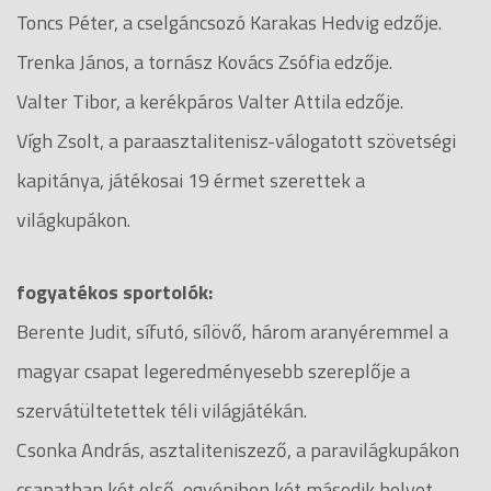
Toncs Péter, a cselgáncsozó Karakas Hedvig edzője.
Trenka János, a tornász Kovács Zsófia edzője.
Valter Tibor, a kerékpáros Valter Attila edzője.
Vígh Zsolt, a paraasztalitenisz-válogatott szövetségi
kapitánya, játékosai 19 érmet szerettek a
világkupákon.
fogyatékos sportolók:
Berente Judit, sífutó, sílövő, három aranyéremmel a
magyar csapat legeredményesebb szereplője a
szervátültetettek téli világjátékán.
Csonka András, asztaliteniszező, a paravilágkupákon
csapatban két első, egyéniben két második helyet