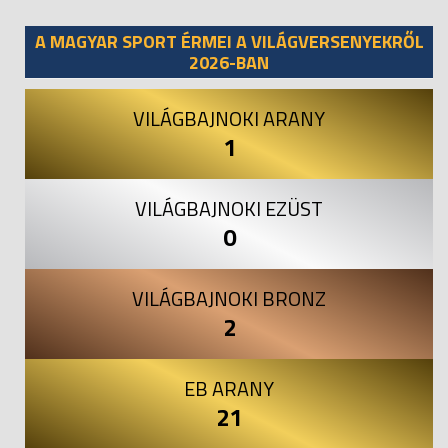
Previous
Next
A MAGYAR SPORT ÉRMEI A VILÁGVERSENYEKRŐL
2026-BAN
VILÁGBAJNOKI ARANY
1
VILÁGBAJNOKI EZÜST
0
VILÁGBAJNOKI BRONZ
2
EB ARANY
21