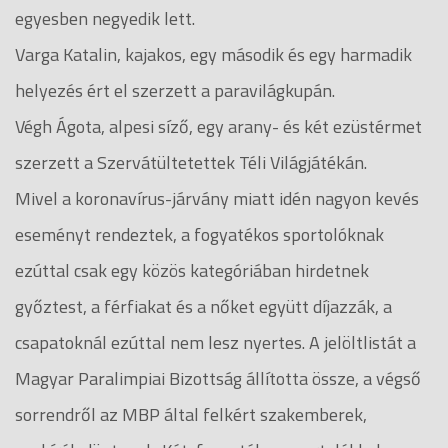
egyesben negyedik lett.
Varga Katalin, kajakos, egy második és egy harmadik
helyezés ért el szerzett a paravilágkupán.
Végh Ágota, alpesi síző, egy arany- és két ezüstérmet
szerzett a Szervátültetettek Téli Világjátékán.
Mivel a koronavírus-járvány miatt idén nagyon kevés
eseményt rendeztek, a fogyatékos sportolóknak
ezúttal csak egy közös kategóriában hirdetnek
győztest, a férfiakat és a nőket együtt díjazzák, a
csapatoknál ezúttal nem lesz nyertes. A jelöltlistát a
Magyar Paralimpiai Bizottság állította össze, a végső
sorrendről az MBP által felkért szakemberek,