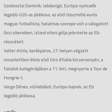
Szoboszlai Dominik, labdarúgó, Európa nyolcadik
legjobb U20-as játékosa, az első húszmillió eurós
magyar futballista, hatalmas szerepe volt a válogatott
őszi sikereiben, Izland elleni gólja jelentette az Eb-
részvételt.
Valter Attila, kerékpáros, 27. helyen végzett
összetettben élete első Giro d'Italia körversenyén, a
fiatalok kategóriájában a 11. lett, megnyerte a Tour de
Hongrie-t.
Varga Dénes, vízilabdázó, Európa-bajnok, az Eb
legjobb játékosa.