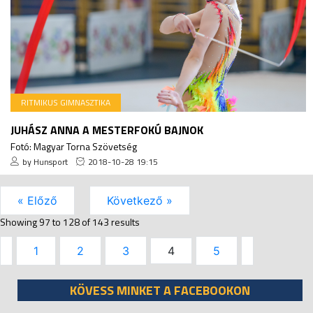
RITMIKUS GIMNASZTIKA
JUHÁSZ ANNA A MESTERFOKÚ BAJNOK
Fotó: Magyar Torna Szövetség
by Hunsport
2018-10-28 19:15
« Előző
Következő »
Showing
97
to
128
of
143
results
1
2
3
4
5
KÖVESS MINKET A FACEBOOKON