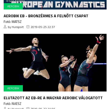
AEROBIK
AEROBIK EB - BRONZÉRMES A FELNŐTT CSAPAT
Fotó: MATSZ
by Hunsport
2019-05-25 22:37
AEROBIK
ELUTAZOTT AZ EB-RE A MAGYAR AEROBIC VÁLOGATOTT
Fotó: NVESZ
by Hunsport
2019-05-22 21:56