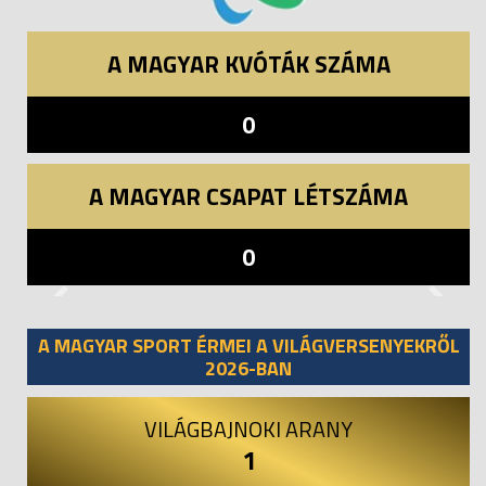
A MAGYAR KVÓTÁK SZÁMA
0
A MAGYAR CSAPAT LÉTSZÁMA
0
Previous
Next
A MAGYAR SPORT ÉRMEI A VILÁGVERSENYEKRŐL
2026-BAN
VILÁGBAJNOKI ARANY
1