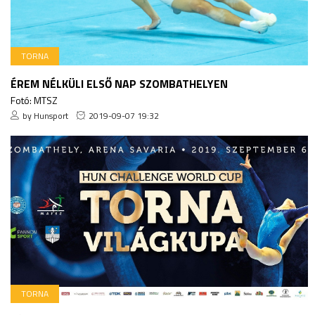
TORNA
ÉREM NÉLKÜLI ELSŐ NAP SZOMBATHELYEN
Fotó: MTSZ
by Hunsport
2019-09-07 19:32
TORNA