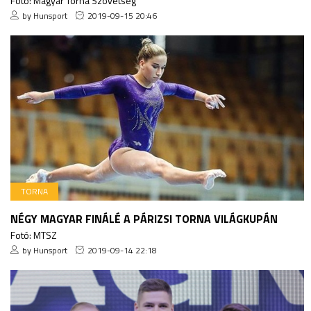
Fotó: Magyar Torna Szövetség
by Hunsport
2019-09-15 20:46
TORNA
NÉGY MAGYAR FINÁLÉ A PÁRIZSI TORNA VILÁGKUPÁN
Fotó: MTSZ
by Hunsport
2019-09-14 22:18