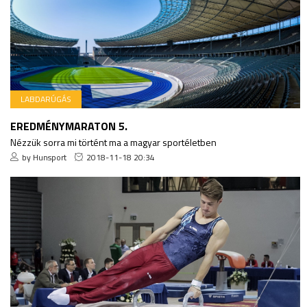
LABDARÚGÁS
EREDMÉNYMARATON 5.
Nézzük sorra mi történt ma a magyar sportéletben
by Hunsport
2018-11-18 20:34