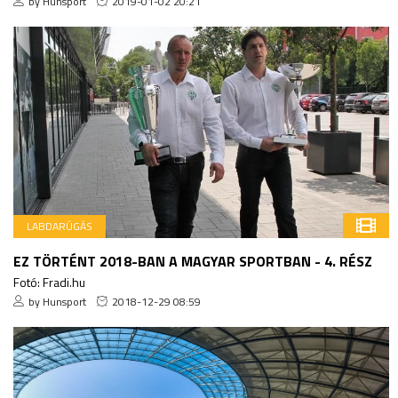
by Hunsport
2019-01-02 20:21
LABDARÚGÁS
EZ TÖRTÉNT 2018-BAN A MAGYAR SPORTBAN - 4. RÉSZ
Fotó: Fradi.hu
by Hunsport
2018-12-29 08:59