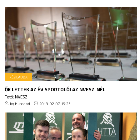
KÉZILABDA
ŐK LETTEK AZ ÉV SPORTOLÓI AZ NVESZ-NÉL
Fotó: NVESZ
by Hunsport
2019-02-07 19:25