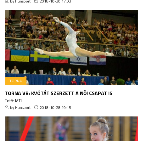
by Hunsport
2018-10-30 17:03
TORNA
TORNA VB: KVÓTÁT SZERZETT A NŐI CSAPAT IS
Fotó: MTI
by Hunsport
2018-10-28 19:15