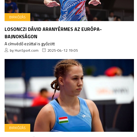
BIRKÓZÁS
LOSONCZI DÁVID ARANYÉRMES AZ EURÓPA-
BAJNOKSÁGON
A címvédő ezúttal is győzött
by HunSport.com
2025-04-12 19:05
BIRKÓZÁS