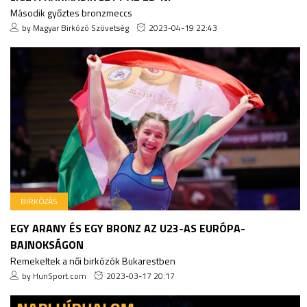
Második győztes bronzmeccs
by Magyar Birkózó Szövetség
2023-04-19 22:43
BIRKÓZÁS
EGY ARANY ÉS EGY BRONZ AZ U23-AS EURÓPA-
BAJNOKSÁGON
Remekeltek a női birkózók Bukarestben
by HunSport.com
2023-03-17 20:17