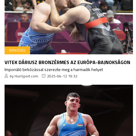
BIRKÓZÁS
VITEK DÁRIUSZ BRONZÉRMES AZ EURÓPA-BAJNOKSÁGON
Imponáló birkózással szerezte meg a harmadik helyet
by HunSport.com
2025-04-12 19:32