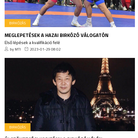
BIRKÓZÁS
MEGLEPETÉSEK A HAZAI BIRKÓZÓ VÁLOGATÓN
Első lépések a kvalifikáció felé
by MTI
2023-01-29 08:02
BIRKÓZÁS