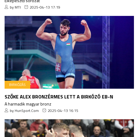
Elképesztő sorozat
by MTI
2025-04-13 17:19
BIRKÓZÁS
SZŐKE ALEX BRONZÉRMES LETT A BIRKÓZÓ EB-N
A harmadik magyar bronz
by HunSport.Com
2025-04-13 16:15