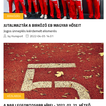
BIRKÓZÁS
JUTALMAZTÁK A BIRKÓZÓ EB MAGYAR HŐSEIT
Jogos ünneplés kiérdemelt elismerés
by Hunsport
2022-04-05 14:01
KÉZILABDA
A NAP LEGFONTOSABB HÍREI - 2022. 02. 21. HÉTFŐ