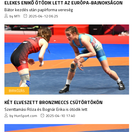
ELEKES ENIKŐ ÖTÖDIK LETT AZ EURÓPA-BAJNOKSÁGON
Bátor kezdés után papírforma vereség
by MTI
2025-04-12 06:25
BIRKÓZÁS
KÉT ELVESZETT BRONZMECCS CSÜTÖRTÖKÖN
Szenttamási Róza és Bognár Erika is ötödik lett
by HunSport.com
2025-04-10 17:40