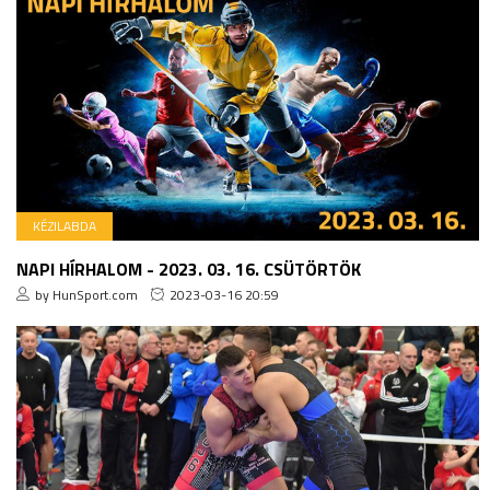
KÉZILABDA
NAPI HÍRHALOM - 2023. 03. 16. CSÜTÖRTÖK
by HunSport.com
2023-03-16 20:59