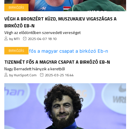
BIRKÓZÁS
VÉGH A BRONZÉRT KÜZD, MUSZUKAJEV VIGASZÁGAS A
BIRKÓZÓ EB-N
Végh az elődöntőben szenvedett vereséget
by MTI
2025-04-07 18:10
BIRKÓZÁS
TIZENHÉT FŐS A MAGYAR CSAPAT A BIRKÓZÓ EB-N
Nagy Bernadett hiányzik a keretből
by HunSport.Com
2025-03-25 16:44