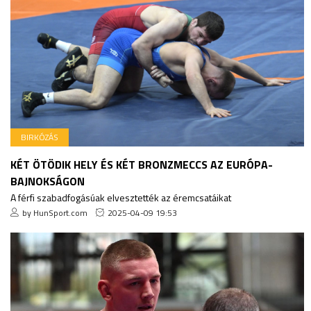
BIRKÓZÁS
KÉT ÖTÖDIK HELY ÉS KÉT BRONZMECCS AZ EURÓPA-
BAJNOKSÁGON
A férfi szabadfogásúak elvesztették az éremcsatáikat
by HunSport.com
2025-04-09 19:53