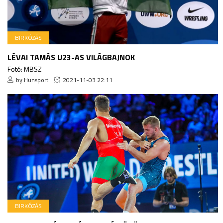
BIRKÓZÁS
LÉVAI TAMÁS U23-AS VILÁGBAJNOK
Fotó: MBSZ
by Hunsport
2021-11-03 22:11
BIRKÓZÁS