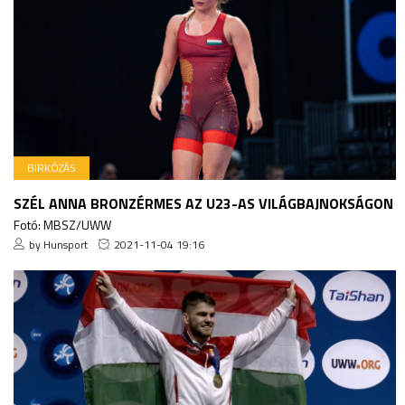
BIRKÓZÁS
SZÉL ANNA BRONZÉRMES AZ U23-AS VILÁGBAJNOKSÁGON
Fotó: MBSZ/UWW
by Hunsport
2021-11-04 19:16