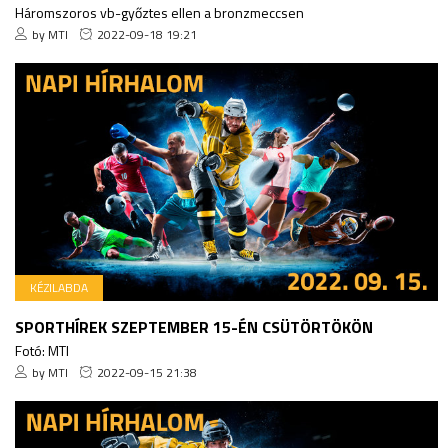
Háromszoros vb-győztes ellen a bronzmeccsen
by MTI
2022-09-18 19:21
KÉZILABDA
SPORTHÍREK SZEPTEMBER 15-ÉN CSÜTÖRTÖKÖN
Fotó: MTI
by MTI
2022-09-15 21:38