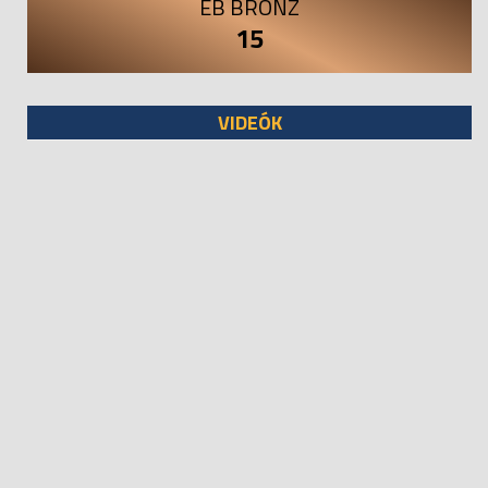
EB BRONZ
15
VIDEÓK