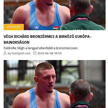
BIRKÓZÁS
VÉGH RICHÁRD BRONZÉRMES A BIRKÓZÓ EURÓPA-
BAJNOKSÁGON
Felőrölte Végh a lengyel ellenfelét a bronzmeccsen
by HunSport.com
2025-04-08 18:56