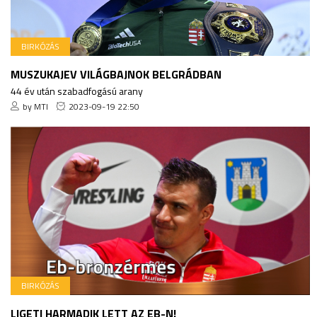
BIRKÓZÁS
MUSZUKAJEV VILÁGBAJNOK BELGRÁDBAN
44 év után szabadfogású arany
by MTI
2023-09-19 22:50
BIRKÓZÁS
LIGETI HARMADIK LETT AZ EB-N!