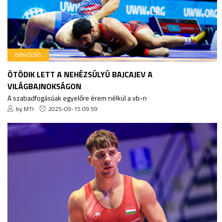
BIRKÓZÁS
ÖTÖDIK LETT A NEHÉZSÚLYÚ BAJCAJEV A
VILÁGBAJNOKSÁGON
A szabadfogásúak egyelőre érem nélkül a vb-n
by MTI
2025-09-15 09:59