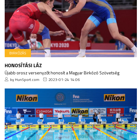
BIRKÓZÁS
HONOSÍTÁSI LÁZ
Újabb orosz versenyzőt honosít a Magyar Birkózó Szövetség
by HunSport.com
2023-01-24 14:06