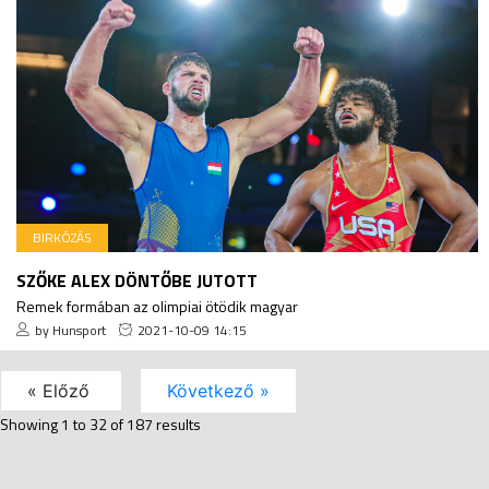
BIRKÓZÁS
SZŐKE ALEX DÖNTŐBE JUTOTT
Remek formában az olimpiai ötödik magyar
by Hunsport
2021-10-09 14:15
« Előző
Következő »
Showing
1
to
32
of
187
results