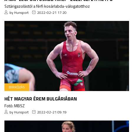
Sztárigazolástól a férfi kosárlabda-válogatotthoz
by Hunsport
2022-02-21 17:20
BIRKÓZÁS
HÉT MAGYAR ÉREM BULGÁRIÁBAN
Fotó: MBSZ
by Hunsport
2022-02-21 09:19