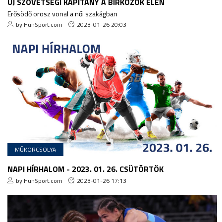
ÚJ SZÖVETSÉGI KAPITÁNY A BIRKÓZÓK ÉLÉN
Erősödő orosz vonal a női szakágban
by HunSport.com
2023-01-26 20:03
MŰKORCSOLYA
NAPI HÍRHALOM - 2023. 01. 26. CSÜTÖRTÖK
by HunSport.com
2023-01-26 17:13