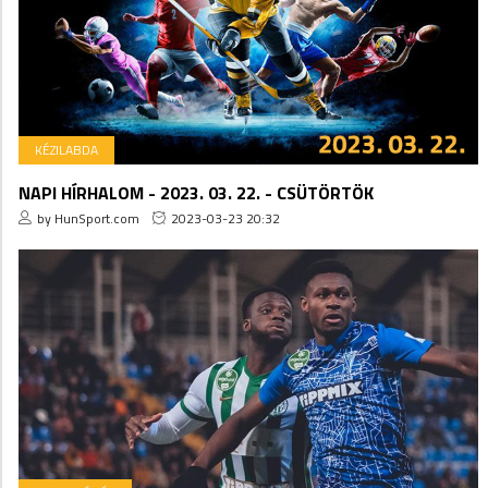
KÉZILABDA
NAPI HÍRHALOM - 2023. 03. 22. - CSÜTÖRTÖK
by HunSport.com
2023-03-23 20:32