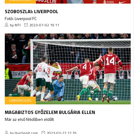
SZOBOSZLAI: LIVERPOOL
Fotó: Liverpool FC
by MTI
2023-07-02 19:11
LABDARÚGÁS
MAGABIZTOS GYŐZELEM BULGÁRIA ELLEN
Már az első félidőben eldőlt
by HunSport.com
2023-03-27 22:35