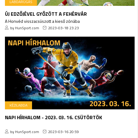
LABDARÚGÁS
ÚJ EDZŐJÉVEL GYŐZÖTT A FEHÉRVÁR
A Honvéd visszacsúszott a kieső zónába
by HunSport.com
2023-03-18 23:23
KÉZILABDA
NAPI HÍRHALOM - 2023. 03. 16. CSÜTÖRTÖK
by HunSport.com
2023-03-16 20:59