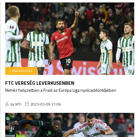
LABDARÚGÁS
FTC VERESÉG LEVERKUSENBEN
Nehéz helyzetben a Fradi az Európa Liga nyolcaddöntőjében
by MTI
2023-03-09 21:06