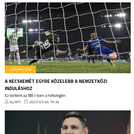
LABDARÚGÁS
A KECSKEMÉT EGYRE KÖZELEBB A NEMZETKÖZI
INDULÁSHOZ
Ez történt az NB I-ben a hétvégén
by MTI
2023-03-04 19:34