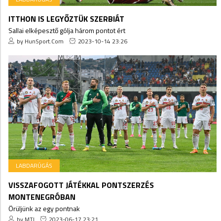
ITTHON IS LEGYŐZTÜK SZERBIÁT
Sallai elképesztő gólja három pontot ért
by HunSport.Com
2023-10-14 23:26
LABDARÚGÁS
VISSZAFOGOTT JÁTÉKKAL PONTSZERZÉS
MONTENEGRÓBAN
Örüljünk az egy pontnak
by MTI
2023-06-17 23:21