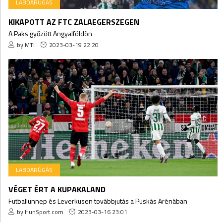
LABDARÚGÁS
KIKAPOTT AZ FTC ZALAEGERSZEGEN
A Paks győzött Angyalföldön
by MTI
2023-03-19 22:20
LABDARÚGÁS
VÉGET ÉRT A KUPAKALAND
Futballünnep és Leverkusen továbbjutás a Puskás Arénában
by HunSport.com
2023-03-16 23:01