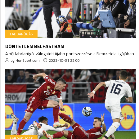
LABDARÚGÁS
DÖNTETLEN BELFASTBAN
A női labdarúgó-válogatott újabb pontszerzése a Nemzetek Ligájában
by HunSport.com
2023-10-31 22:00
LABDARÚGÁS