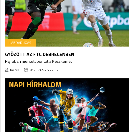
LABDARÚGÁS
GYŐZÖTT AZ FTC DEBRECENBEN
Hajrában mentett pontot a Kecskemét
by MTI
2023-02-26 22:52