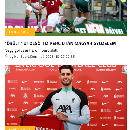
LABDARÚGÁS
"ŐRÜLT" UTOLSÓ TÍZ PERC UTÁN MAGYAR GYŐZELEM
Négy gól tizenhárom perc alatt
by HunSport.Com
2023-10-27 22:36
LABDARÚGÁS