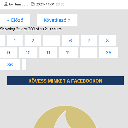
by Hunsport
2021-11-04 23:58
« Előző
Következő »
Showing
257
to
288
of
1121
results
1
2
...
6
7
8
9
10
11
12
...
35
36
KÖVESS MINKET A FACEBOOKON