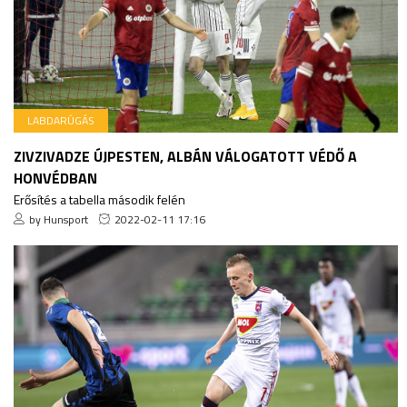
LABDARÚGÁS
ZIVZIVADZE ÚJPESTEN, ALBÁN VÁLOGATOTT VÉDŐ A
HONVÉDBAN
Erősítés a tabella második felén
by Hunsport
2022-02-11 17:16