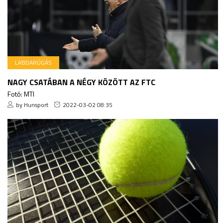
LABDARÚGÁS
NAGY CSATÁBAN A NÉGY KÖZÖTT AZ FTC
Fotó: MTI
by Hunsport
2022-03-02 08:35