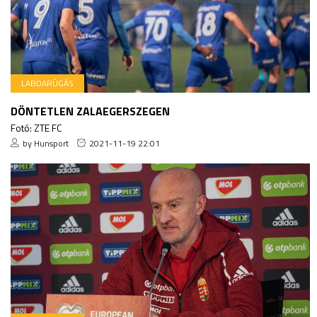
LABDARÚGÁS
DÖNTETLEN ZALAEGERSZEGEN
Fotó: ZTE FC
by Hunsport
2021-11-19 22:01