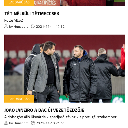
LABDARÚGÁS
TÉT NÉLKÜLI TÉTMECCSEK
Fotó: MLSZ
by Hunsport
2021-11-11 14:52
LABDARÚGÁS
JOAO JANEIRO A DAC ÚJ VEZETŐEDZŐJE
A dobogón álló Kisvárda kispadjáról távozik a portugál szakember
by Hunsport
2021-11-10 21:14