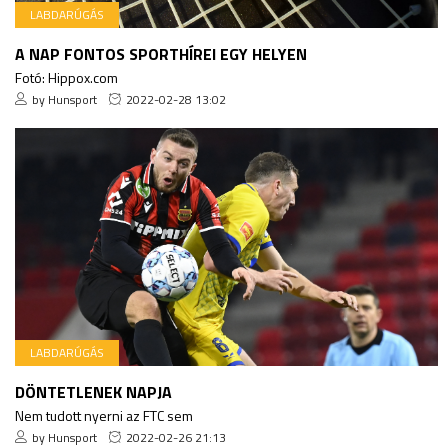
LABDARÚGÁS
A NAP FONTOS SPORTHÍREI EGY HELYEN
Fotó: Hippox.com
by Hunsport
2022-02-28 13:02
LABDARÚGÁS
DÖNTETLENEK NAPJA
Nem tudott nyerni az FTC sem
by Hunsport
2022-02-26 21:13