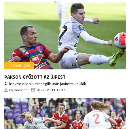
LABDARÚGÁS
PAKSON GYŐZÖTT AZ ÚJPEST
A Honvéd elleni vereségük után javítottak a lilák
by Hunsport
2022-04-11 12:02