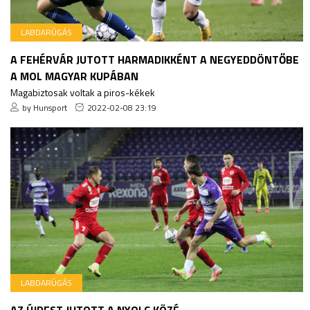
LABDARÚGÁS
A FEHÉRVÁR JUTOTT HARMADIKKÉNT A NEGYEDDÖNTŐBE
A MOL MAGYAR KUPÁBAN
Magabiztosak voltak a piros-kékek
by Hunsport
2022-02-08 23:19
LABDARÚGÁS
AZ ÚJPEST JUTOTT A NYOLC KÖZÉ