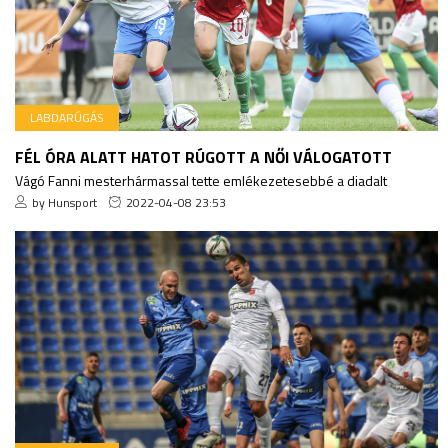
LABDARÚGÁS
FÉL ÓRA ALATT HATOT RÚGOTT A NŐI VÁLOGATOTT
Vágó Fanni mesterhármassal tette emlékezetesebbé a diadalt
by Hunsport
2022-04-08 23:53