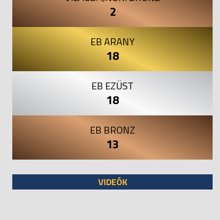
2
EB ARANY
18
EB EZÜST
18
EB BRONZ
13
VIDEÓK