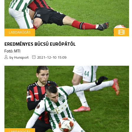
LABDARÚGÁS
EREDMÉNYES BÚCSÚ EURÓPÁTÓL
Fotó: MTI
by Hunsport
2021-12-10 15:09
LABDARÚGÁS