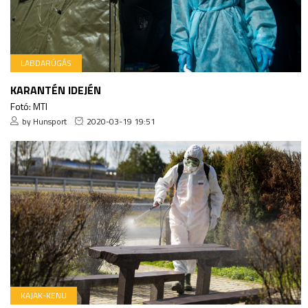
LABDARÚGÁS
KARANTÉN IDEJÉN
Fotó: MTI
by Hunsport
2020-03-19 19:51
KAJAK-KENU