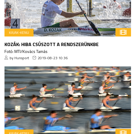
KAJAK-KENU
KOZÁK: HIBA CSÚSZOTT A RENDSZERÜNKBE
Fotó: MTI/Kovács Tamás
by Hunsport
2019-08-23 10:36
KAJAK-KENU