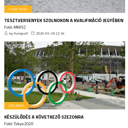
KAJAK-KENU
TESZTVERSENYEK SZOLNOKON A KVALIFIKÁCIÓ JEGYÉBEN
Fotó: MKKSZ
by Hunsport
2020-05-26 22:34
VÍZILABDA
KÉSZÜLŐDÉS A KÖVETKEZŐ SZEZONRA
Fotó: Tokyo2020