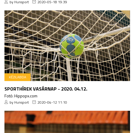
by Hunsport
2020-05-18 19:39
KÉZILABDA
SPORTHÍREK VASÁRNAP - 2020. 04.12.
Fotó: Hippopx.com
by Hunsport
2020-04-12 11:10