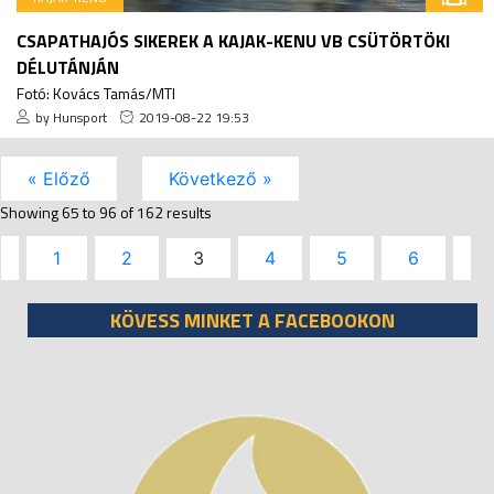
CSAPATHAJÓS SIKEREK A KAJAK-KENU VB CSÜTÖRTÖKI
DÉLUTÁNJÁN
Fotó: Kovács Tamás/MTI
by Hunsport
2019-08-22 19:53
« Előző
Következő »
Showing
65
to
96
of
162
results
1
2
3
4
5
6
KÖVESS MINKET A FACEBOOKON