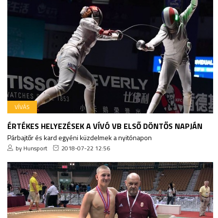
VÍVÁS
ÉRTÉKES HELYEZÉSEK A VÍVÓ VB ELSŐ DÖNTŐS NAPJÁN
Párbajtőr és kard egyéni küzdelmek a nyitónapon
by Hunsport
2018-07-22 12:56