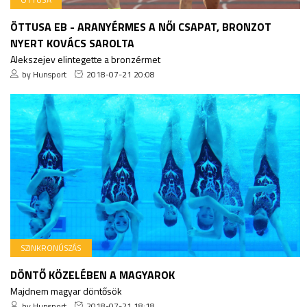
ÖTTUSA EB - ARANYÉRMES A NŐI CSAPAT, BRONZOT
NYERT KOVÁCS SAROLTA
Alekszejev elintegette a bronzérmet
by Hunsport
2018-07-21 20:08
SZINKRONÚSZÁS
DÖNTŐ KÖZELÉBEN A MAGYAROK
Majdnem magyar döntősök
by Hunsport
2018-07-21 18:18