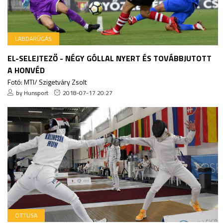
LABDARÚGÁS
EL-SELEJTEZŐ - NÉGY GÓLLAL NYERT ÉS TOVÁBBJUTOTT
A HONVÉD
Fotó: MTI/ Szigetváry Zsolt
by Hunsport
2018-07-17 20:27
ÖTTUSA