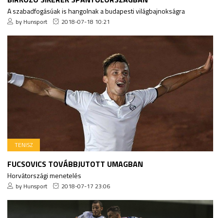
A szabadfogásúak is hangolnak a budapesti világbajnokságra
by Hunsport
2018-07-18 10:21
TENISZ
FUCSOVICS TOVÁBBJUTOTT UMAGBAN
Horvátországi menetelés
by Hunsport
2018-07-17 23:06