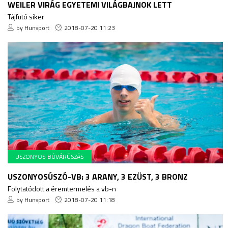
WEILER VIRÁG EGYETEMI VILÁGBAJNOK LETT
Tájfutó siker
by Hunsport
2018-07-20 11:23
USZONYOS BÚVÁRÚSZÁS
USZONYOSÚSZÓ-VB: 3 ARANY, 3 EZÜST, 3 BRONZ
Folytatódott a éremtermelés a vb-n
by Hunsport
2018-07-20 11:18