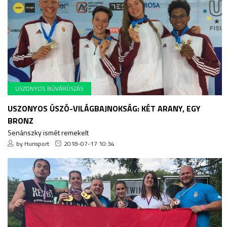
USZONYOS BÚVÁRÚSZÁS
USZONYOS ÚSZÓ-VILÁGBAJNOKSÁG: KÉT ARANY, EGY
BRONZ
Senánszky ismét remekelt
by Hunsport
2018-07-17 10:34