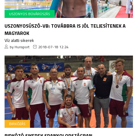
USZONYOS BÚVÁRÚSZÁS
USZONYOSÚSZÓ-VB: TOVÁBBRA IS JÓL TELJESÍTENEK A
MAGYAROK
Víz alatti sikerek
by Hunsport
2018-07-18 12:24
BIRKÓZÁS
BIRKÓZÓ SIKEREK SPANYOLORSZÁGBAN