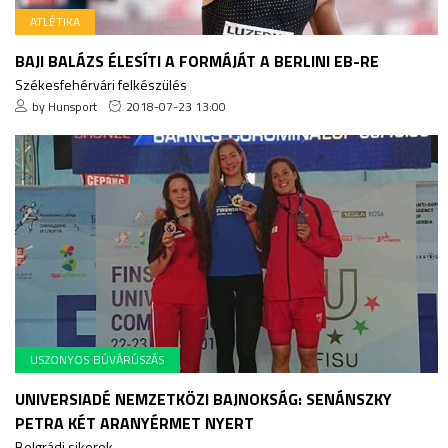
ATLÉTIKA
BAJI BALÁZS ÉLESÍTI A FORMÁJÁT A BERLINI EB-RE
Székesfehérvári felkészülés
by Hunsport
2018-07-23 13:00
USZONYOS BÚVÁRÚSZÁS
UNIVERSIADÉ NEMZETKÖZI BAJNOKSÁG: SENÁNSZKY
PETRA KÉT ARANYÉRMET NYERT
Belgrádi sikerek