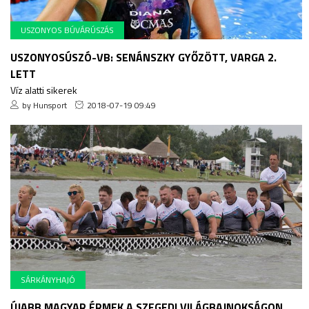
USZONYOS BÚVÁRÚSZÁS
USZONYOSÚSZÓ-VB: SENÁNSZKY GYŐZÖTT, VARGA 2.
LETT
Víz alatti sikerek
by Hunsport
2018-07-19 09:49
SÁRKÁNYHAJÓ
ÚJABB MAGYAR ÉRMEK A SZEGEDI VILÁGBAJNOKSÁGON