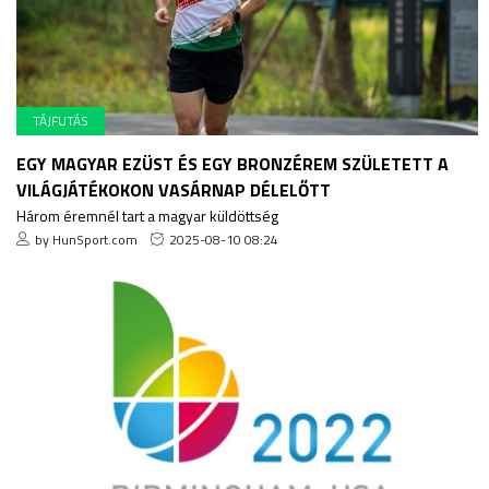
TÁJFUTÁS
EGY MAGYAR EZÜST ÉS EGY BRONZÉREM SZÜLETETT A
VILÁGJÁTÉKOKON VASÁRNAP DÉLELŐTT
Három éremnél tart a magyar küldöttség
by HunSport.com
2025-08-10 08:24