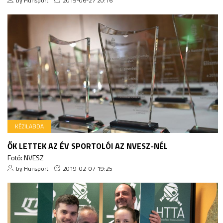
by Hunsport
2019-06-27 20:16
KÉZILABDA
ŐK LETTEK AZ ÉV SPORTOLÓI AZ NVESZ-NÉL
Fotó: NVESZ
by Hunsport
2019-02-07 19:25