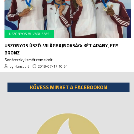
USZONYOS BÚVÁRÚSZÁS
USZONYOS ÚSZÓ-VILÁGBAJNOKSÁG: KÉT ARANY, EGY
BRONZ
Senánszky ismét remekelt
by Hunsport
2018-07-17 10:34
KÖVESS MINKET A FACEBOOKON