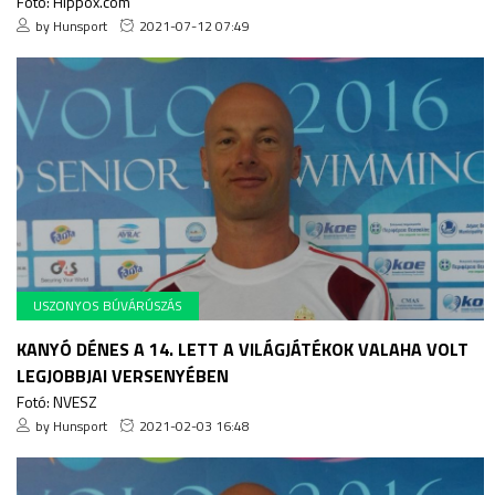
Fotó: Hippox.com
by Hunsport
2021-07-12 07:49
USZONYOS BÚVÁRÚSZÁS
KANYÓ DÉNES A 14. LETT A VILÁGJÁTÉKOK VALAHA VOLT
LEGJOBBJAI VERSENYÉBEN
Fotó: NVESZ
by Hunsport
2021-02-03 16:48