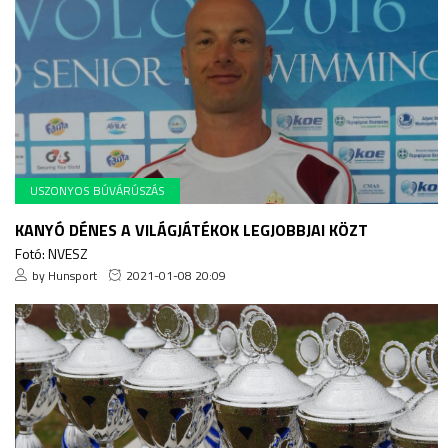
USZONYOS BÚVÁRÚSZÁS
KANYÓ DÉNES A VILÁGJÁTÉKOK LEGJOBBJAI KÖZT
Fotó: NVESZ
by Hunsport
2021-01-08 20:09