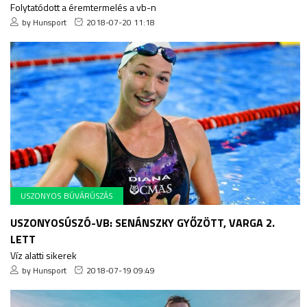
Folytatódott a éremtermelés a vb-n
by Hunsport
2018-07-20 11:18
USZONYOS BÚVÁRÚSZÁS
USZONYOSÚSZÓ-VB: SENÁNSZKY GYŐZÖTT, VARGA 2.
LETT
Víz alatti sikerek
by Hunsport
2018-07-19 09:49