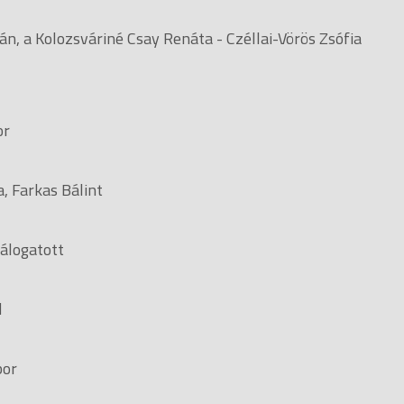
án, a Kolozsváriné Csay Renáta - Czéllai-Vörös Zsófia
 Gábor
a, Farkas Bálint
válogatott
Roland
r Gábor