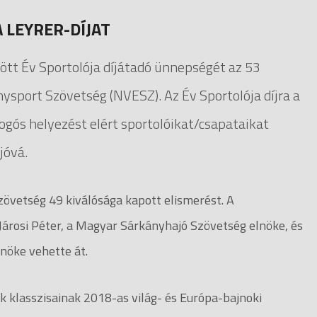
A LEYRER-DÍJAT
t Év Sportolója díjátadó ünnepségét az 53
ysport Szövetség (NVESZ). Az Év Sportolója díjra a
ogós helyezést elért sportolóikat/csapataikat
jóvá.
zövetség 49 kiválósága kapott elismerést. A
 Járosi Péter, a Magyar Sárkányhajó Szövetség elnöke, és
lnöke vehette át.
 klasszisainak 2018-as világ- és Európa-bajnoki