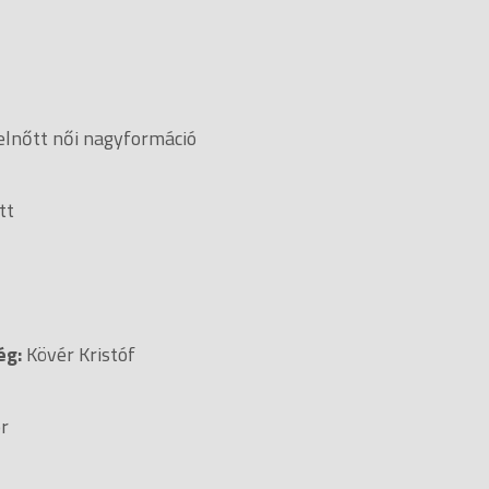
 Virág
elnőtt női nagyformáció
tt
ég:
Kövér Kristóf
r