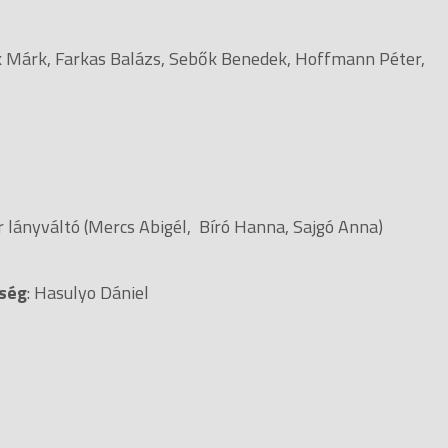
csák Márk, Farkas Balázs, Sebők Benedek, Hoffmann Péter,
r lányváltó (Mercs Abigél, Bíró Hanna, Sajgó Anna)
tség
: Hasulyo Dániel
s