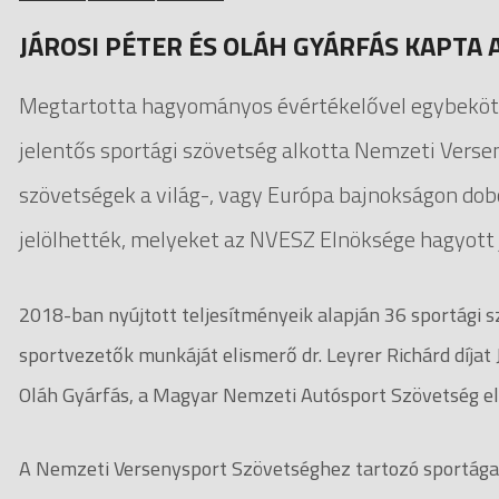
JÁROSI PÉTER ÉS OLÁH GYÁRFÁS KAPTA 
Megtartotta hagyományos évértékelővel egybekötöt
jelentős sportági szövetség alkotta Nemzeti Versen
szövetségek a világ-, vagy Európa bajnokságon dob
jelölhették, melyeket az NVESZ Elnöksége hagyott 
2018-ban nyújtott teljesítményeik alapján 36 sportági s
sportvezetők munkáját elismerő dr. Leyrer Richárd díjat
Oláh Gyárfás, a Magyar Nemzeti Autósport Szövetség e
A Nemzeti Versenysport Szövetséghez tartozó sportágak