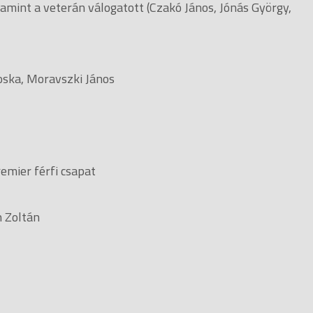
lamint a veterán válogatott (Czakó János, Jónás György,
oska, Moravszki János
emier férfi csapat
th Zoltán