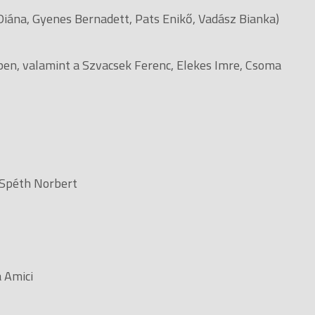
 Diána, Gyenes Bernadett, Pats Enikő, Vadász Bianka)
en, valamint a Szvacsek Ferenc, Elekes Imre, Csoma
 Spéth Norbert
 Amici