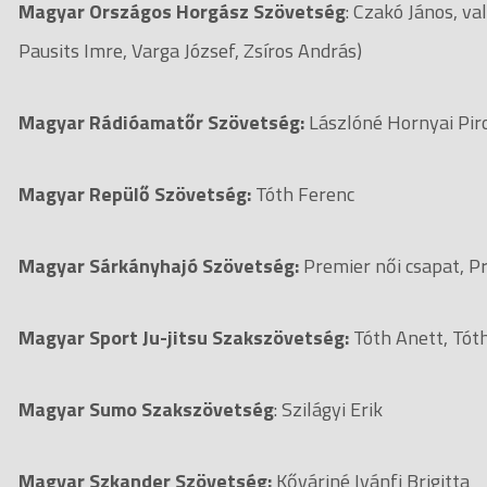
Magyar Országos Horgász Szövetség
: Czakó János, va
Pausits Imre, Varga József, Zsíros András)
Magyar Rádióamatőr Szövetség:
Lászlóné Hornyai Pir
Magyar Repülő Szövetség:
Tóth Ferenc
Magyar Sárkányhajó Szövetség:
Premier női csapat, Pr
Magyar Sport Ju-jitsu Szakszövetség:
Tóth Anett, Tó
Magyar Sumo Szakszövetség
: Szilágyi Erik
Magyar Szkander Szövetség:
Kőváriné Ivánfi Brigitta