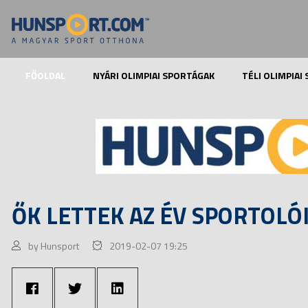
FŐOLDAL
NYÁRI OLIMPIAI SPORTÁGAK
TÉLI OLIMPIAI
ŐK LETTEK AZ ÉV SPORTOLÓ
by Hunsport
2019-02-07 19:25