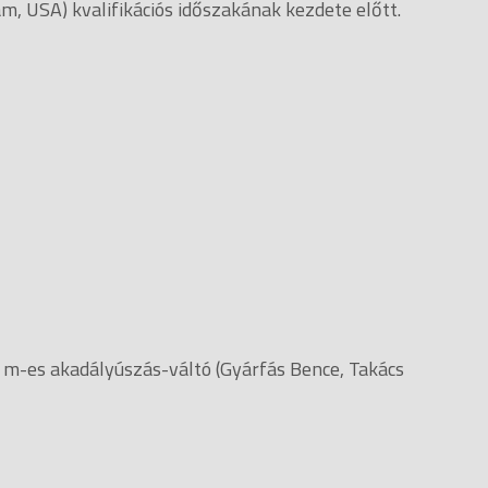
, USA) kvalifikációs időszakának kezdete előtt.
0 m-es akadályúszás-váltó (Gyárfás Bence, Takács