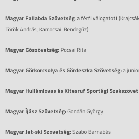
Magyar Fallabda Szövetség
: a férfi válogatott (Kraj
Török András, Kamocsai Bendegúz)
Magyar Gószövetség:
Pocsai Rita
Magyar Görkorcsolya és Gördeszka Szövetség:
a junio
Magyar Hullámlovas és Kitesruf Sportági Szakszöve
Magyar Íjász Szövetség:
Gondán György
Magyar Jet-ski Szövetség:
Szabó Barnabá