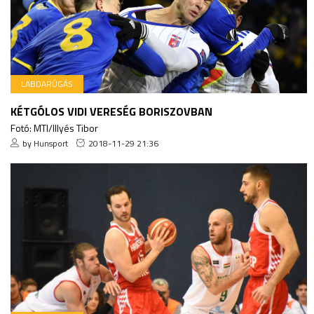
LABDARÚGÁS
KÉTGÓLOS VIDI VERESÉG BORISZOVBAN
Fotó: MTI/Illyés Tibor
by Hunsport
2018-11-29 21:36