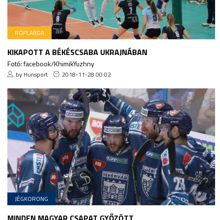
RÖPLABDA
KIKAPOTT A BÉKÉSCSABA UKRAJNÁBAN
Fotó: facebook/KhimikYuzhny
by Hunsport
2018-11-28 00:02
JÉGKORONG
MINDEN MAGYAR CSAPAT GYŐZÖTT