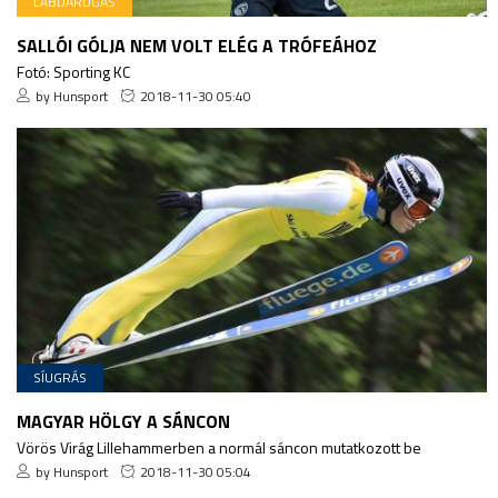
LABDARÚGÁS
SALLÓI GÓLJA NEM VOLT ELÉG A TRÓFEÁHOZ
Fotó: Sporting KC
by Hunsport
2018-11-30 05:40
SÍUGRÁS
MAGYAR HÖLGY A SÁNCON
Vörös Virág Lillehammerben a normál sáncon mutatkozott be
by Hunsport
2018-11-30 05:04