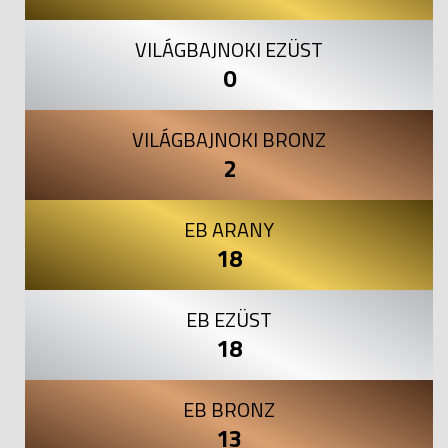
VILÁGBAJNOKI EZÜST
0
VILÁGBAJNOKI BRONZ
2
EB ARANY
18
EB EZÜST
18
EB BRONZ
13