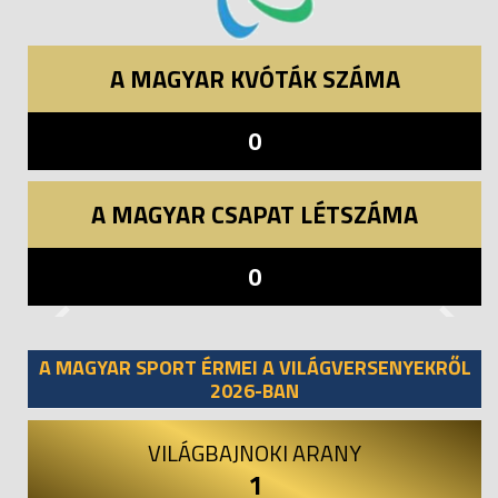
A MAGYAR KVÓTÁK SZÁMA
0
A MAGYAR CSAPAT LÉTSZÁMA
0
Previous
Next
A MAGYAR SPORT ÉRMEI A VILÁGVERSENYEKRŐL
2026-BAN
VILÁGBAJNOKI ARANY
1