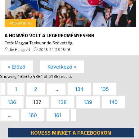
TAEKWONDO
A HONVÉD VOLT A LEGEREDMÉNYESEBB
Fotó: Magyar Taekwondo Szövetség
by Hunsport
2018-11-26 18:16
« Előző
Következő »
Showing
4353
to
4384
of
5138
results
1
2
...
134
135
136
137
138
139
140
...
160
161
KÖVESS MINKET A FACEBOOKON