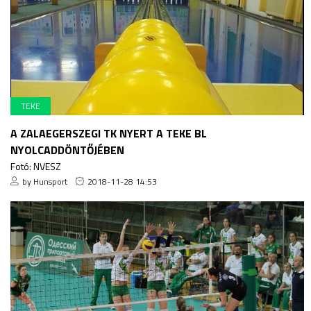
TEKE
A ZALAEGERSZEGI TK NYERT A TEKE BL
NYOLCADDÖNTŐJÉBEN
Fotó: NVESZ
by Hunsport
2018-11-28 14:53