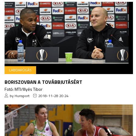
LABDARÚGÁS
BORISZOVBAN A TOVÁBBJUTÁSÉRT
Fotó: MTI/Illyés Tibor
by Hunsport
2018-11-28 20:24