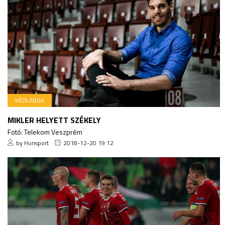
KÉZILABDA
MIKLER HELYETT SZÉKELY
Fotó: Telekom Veszprém
by Hunsport
2018-12-20 19:12