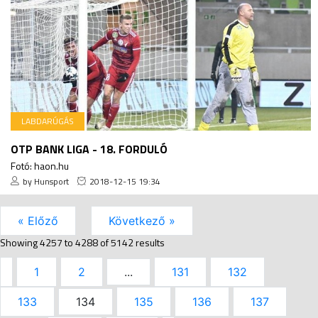
LABDARÚGÁS
OTP BANK LIGA - 18. FORDULÓ
Fotó: haon.hu
by Hunsport
2018-12-15 19:34
« Előző
Következő »
Showing
4257
to
4288
of
5142
results
1
2
...
131
132
133
134
135
136
137