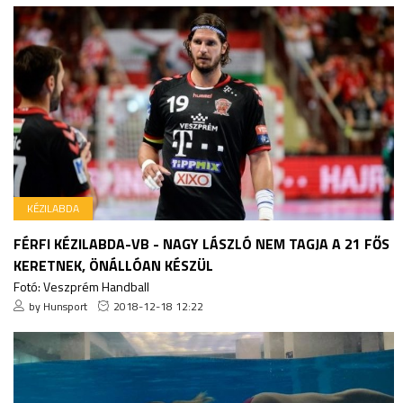
KÉZILABDA
FÉRFI KÉZILABDA-VB - NAGY LÁSZLÓ NEM TAGJA A 21 FŐS
KERETNEK, ÖNÁLLÓAN KÉSZÜL
Fotó: Veszprém Handball
by Hunsport
2018-12-18 12:22