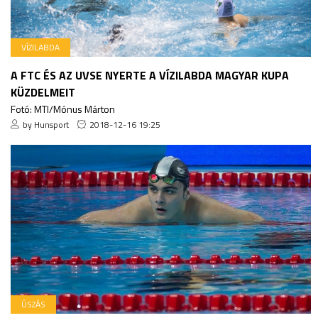
VÍZILABDA
A FTC ÉS AZ UVSE NYERTE A VÍZILABDA MAGYAR KUPA
KÜZDELMEIT
Fotó: MTI/Mónus Márton
by Hunsport
2018-12-16 19:25
ÚSZÁS