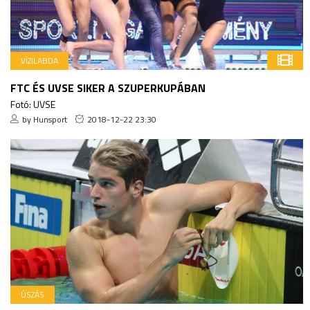
VÍZILABDA
FTC ÉS UVSE SIKER A SZUPERKUPÁBAN
Fotó: UVSE
by Hunsport
2018-12-22 23:30
ÚSZÁS