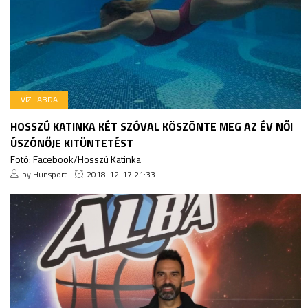
VÍZILABDA
HOSSZÚ KATINKA KÉT SZÓVAL KÖSZÖNTE MEG AZ ÉV NŐI
ÚSZÓNŐJE KITÜNTETÉST
Fotó: Facebook/Hosszú Katinka
by Hunsport
2018-12-17 21:33