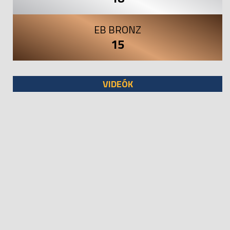
EB BRONZ
15
VIDEÓK