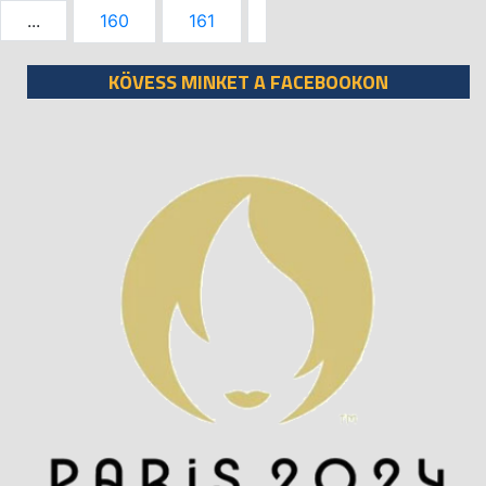
...
160
161
KÖVESS MINKET A FACEBOOKON