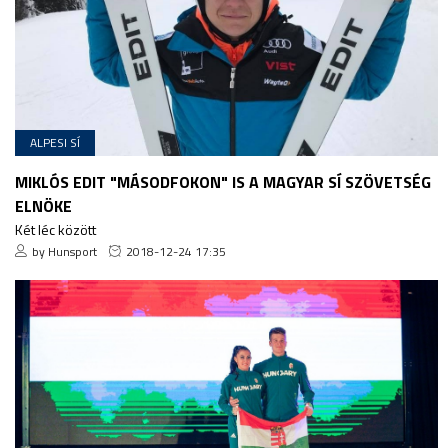
ALPESI SÍ
MIKLÓS EDIT "MÁSODFOKON" IS A MAGYAR SÍ SZÖVETSÉG
ELNÖKE
Két léc között
by Hunsport
2018-12-24 17:35