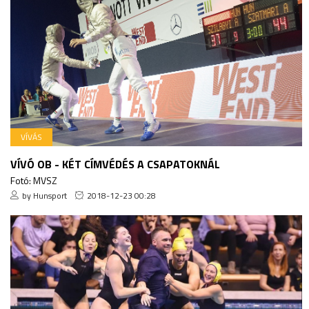
VÍVÁS
VÍVÓ OB - KÉT CÍMVÉDÉS A CSAPATOKNÁL
Fotó: MVSZ
by Hunsport
2018-12-23 00:28