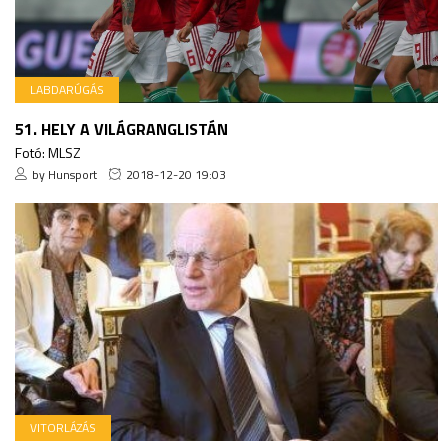
LABDARÚGÁS
51. HELY A VILÁGRANGLISTÁN
Fotó: MLSZ
by Hunsport
2018-12-20 19:03
VITORLÁZÁS