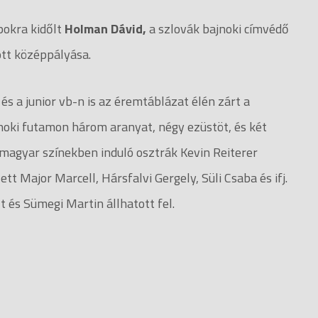
pokra kidőlt
Holman Dávid,
a szlovák bajnoki címvédő
tt középpályása.
és a junior vb-n is az éremtáblázat élén zárt a
noki futamon három aranyat, négy ezüstöt, és két
 magyar színekben induló osztrák Kevin Reiterer
t Major Marcell, Hársfalvi Gergely, Süli Csaba és ifj.
 és Sümegi Martin állhatott fel.