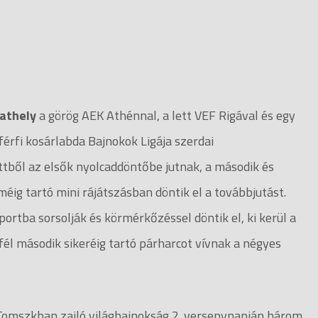
athely
a görög AEK Athénnal, a lett VEF Rigával és egy
férfi kosárlabda Bajnokok Ligája szerdai
ttből az elsők nyolcaddöntőbe jutnak, a második és
éig tartó mini rájátszásban döntik el a továbbjutást.
rtba sorsolják és körmérkőzéssel döntik el, ki kerül a
él második sikeréig tartó párharcot vívnak a négyes
omszkban zajló világbajnokság 2. versenynapján három