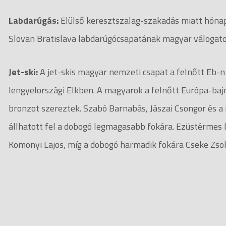
Labdarúgás:
Elülső keresztszalag-szakadás miatt hóna
Slovan Bratislava labdarúgócsapatának magyar válogato
Jet-ski:
A jet-skis magyar nemzeti csapat a felnőtt Eb-n 
lengyelországi Elkben. A magyarok a felnőtt Európa-baj
bronzot szereztek. Szabó Barnabás, Jászai Csongor és a
állhatott fel a dobogó legmagasabb fokára. Ezüstérmes let
Komonyi Lajos, míg a dobogó harmadik fokára Cseke Zsolt