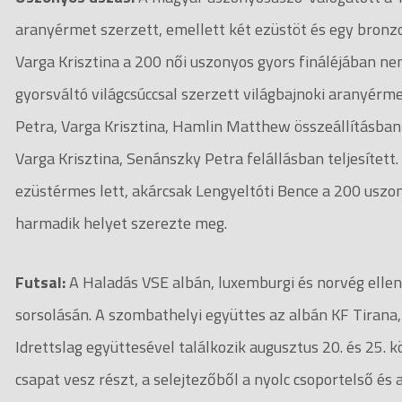
aranyérmet szerzett, emellett két ezüstöt és egy bronz
Varga Krisztina a 200 női uszonyos gyors fináléjában n
gyorsváltó világcsúccsal szerzett világbajnoki aranyérm
Petra, Varga Krisztina, Hamlin Matthew összeállításban 
Varga Krisztina, Senánszky Petra felállásban teljesítet
ezüstérmes lett, akárcsak Lengyeltóti Bence a 200 uszo
harmadik helyet szerezte meg.
Futsal:
A Haladás VSE albán, luxemburgi és norvég ellenf
sorsolásán. A szombathelyi együttes az albán KF Tirana,
Idrettslag együttesével találkozik augusztus 20. és 25.
csapat vesz részt, a selejtezőből a nyolc csoportelső és 