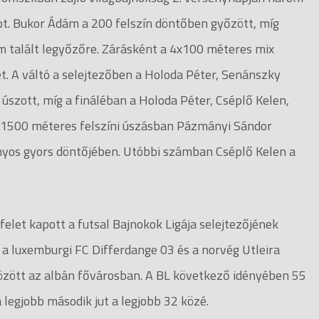
ot. Bukor Ádám a 200 felszín döntőben győzött, míg
em talált legyőzőre. Zárásként a 4x100 méteres mix
et. A váltó a selejtezőben a Holoda Péter, Senánszky
úszott, míg a fináléban a Holoda Péter, Cséplő Kelen,
t. 1500 méteres felszíni úszásban Pázmányi Sándor
nyos gyors döntőjében. Utóbbi számban Cséplő Kelen a
elet kapott a futsal Bajnokok Ligája selejtezőjének
 a luxemburgi FC Differdange 03 és a norvég Utleira
 között az albán fővárosban. A BL következő idényében 55
a legjobb második jut a legjobb 32 közé.