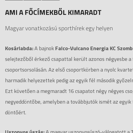
AMI A FŐCÍMEKBŐL KIMARADT
Magyar vonatkozású sporthírek egy helyen
Kosárlabda:
A bajnok
Falco-Vulcano Energia KC Szomb
selejtezőből érkező csapattal került azonos négyesbe a 
csoportsorsolásán. Az első csoportkörben a nyolc kvarte
harmadik helyezettek pedig az egyik fél második győzelm
Ezt követően a megmaradt 16 csapatot négy négyes csopo
negyeddöntőbe, amelyben a továbbjutók ismét az egyik f
döntőért.
Uszonyos úszás:
A magyar uszonyosúszó-válogatott a T