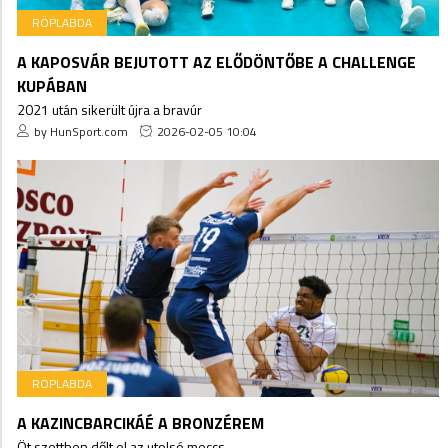
RÖPLABDA
A KAPOSVÁR BEJUTOTT AZ ELŐDÖNTŐBE A CHALLENGE
KUPÁBAN
2021 után sikerült újra a bravúr
by HunSport.com
2026-02-05 10:04
RÖPLABDA
A KAZINCBARCIKÁÉ A BRONZÉREM
Öt szettben dőlt el az utolsó meccs