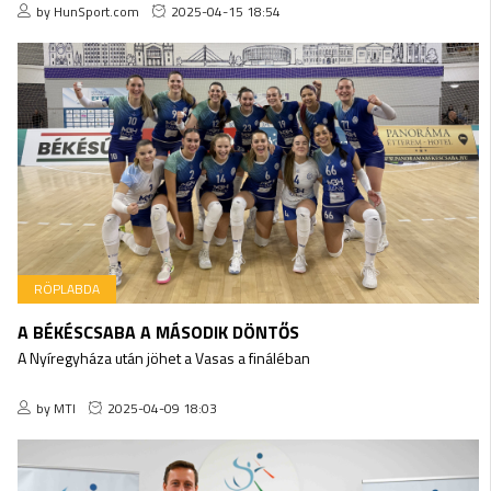
by HunSport.com
2025-04-15 18:54
RÖPLABDA
A BÉKÉSCSABA A MÁSODIK DÖNTŐS
A Nyíregyháza után jöhet a Vasas a fináléban
by MTI
2025-04-09 18:03