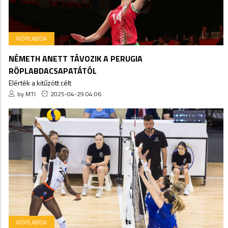
RÖPLABDA
NÉMETH ANETT TÁVOZIK A PERUGIA
RÖPLABDACSAPATÁTÓL
Elérték a kitűzött célt
by MTI
2025-04-29 04:06
RÖPLABDA