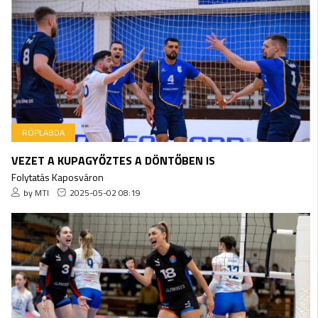
RÖPLABDA
VEZET A KUPAGYŐZTES A DÖNTŐBEN IS
Folytatás Kaposváron
by MTI
2025-05-02 08:19