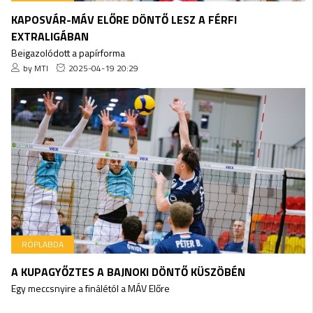
KAPOSVÁR-MÁV ELŐRE DÖNTŐ LESZ A FÉRFI
EXTRALIGÁBAN
Beigazolódott a papírforma
by MTI
2025-04-19 20:29
RÖPLABDA
A KUPAGYŐZTES A BAJNOKI DÖNTŐ KÜSZÖBÉN
Egy meccsnyire a finálétól a MÁV Előre