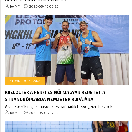
by MTI
2025-05-15 08:28
STRANDRÖPLABDA
KIJELÖLTÉK A FÉRFI ÉS NŐI MAGYAR KERETET A
STRANDRÖPLABDA NEMZETEK KUPÁJÁRA
A selejtezők május második és harmadik hétvégéjén lesznek
by MTI
2025-05-06 14:59