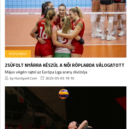
RÖPLABDA
ZSÚFOLT NYÁRRA KÉSZÜL A NŐI RÖPLABDA VÁLOGATOTT
Május végén rajtol az Európa Liga arany divíziója
by HunSport.Com
2025-05-05 19:10