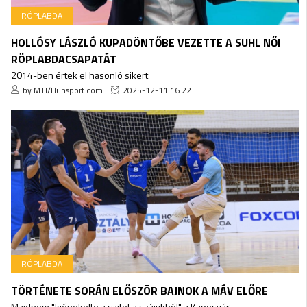
RÖPLABDA
HOLLÓSY LÁSZLÓ KUPADÖNTŐBE VEZETTE A SUHL NŐI
RÖPLABDACSAPATÁT
2014-ben értek el hasonló sikert
by MTI/Hunsport.com
2025-12-11 16:22
RÖPLABDA
TÖRTÉNETE SORÁN ELŐSZÖR BAJNOK A MÁV ELŐRE
Majdnem "kiénekelte a sajtot a szájukból" a Kaposvár