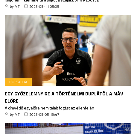
by MTI
2025-05-11 05:05
RÖPLABDA
EGY GYŐZELEMNYIRE A TÖRTÉNELMI DUPLÁTÓL A MÁV
ELŐRE
A címvédő egyelőre nem talált fogást az ellenfelén
by MTI
2025-05-05 19:47