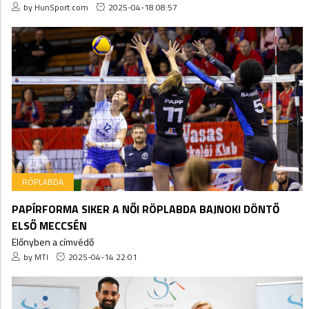
by HunSport.com
2025-04-18 08:57
RÖPLABDA
PAPÍRFORMA SIKER A NŐI RÖPLABDA BAJNOKI DÖNTŐ
ELSŐ MECCSÉN
Előnyben a címvédő
by MTI
2025-04-14 22:01