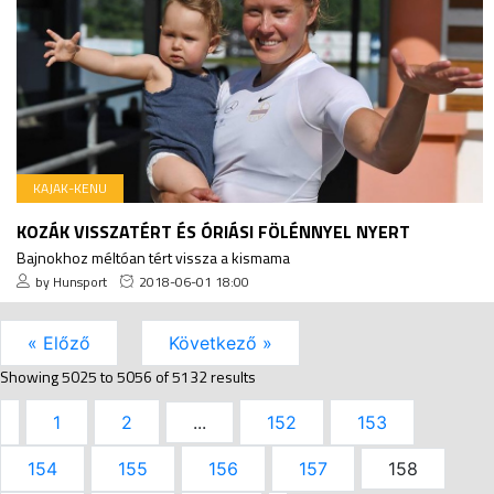
KAJAK-KENU
KOZÁK VISSZATÉRT ÉS ÓRIÁSI FÖLÉNNYEL NYERT
Bajnokhoz méltóan tért vissza a kismama
by Hunsport
2018-06-01 18:00
« Előző
Következő »
Showing
5025
to
5056
of
5132
results
1
2
...
152
153
154
155
156
157
158