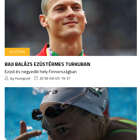
ATLÉTIKA
BAJI BALÁZS EZÜSTÉRMES TURKUBAN
Ezüst és negyedik hely Finnországban
by Hunsport
2018-06-05 19:37