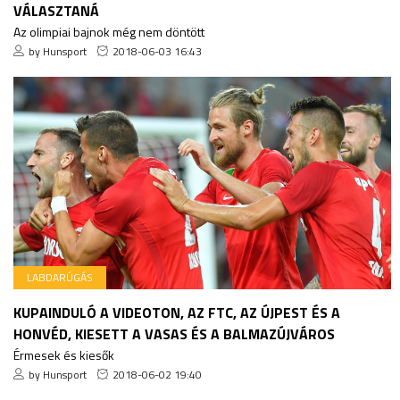
VÁLASZTANÁ
Az olimpiai bajnok még nem döntött
by Hunsport
2018-06-03 16:43
LABDARÚGÁS
KUPAINDULÓ A VIDEOTON, AZ FTC, AZ ÚJPEST ÉS A
HONVÉD, KIESETT A VASAS ÉS A BALMAZÚJVÁROS
Érmesek és kiesők
by Hunsport
2018-06-02 19:40