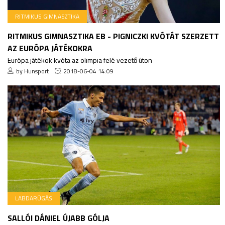
RITMIKUS GIMNASZTIKA
RITMIKUS GIMNASZTIKA EB - PIGNICZKI KVÓTÁT SZERZETT
AZ EURÓPA JÁTÉKOKRA
Európa játékok kvóta az olimpia felé vezető úton
by Hunsport
2018-06-04 14:09
LABDARÚGÁS
SALLÓI DÁNIEL ÚJABB GÓLJA