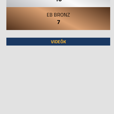
EB BRONZ
7
VIDEÓK