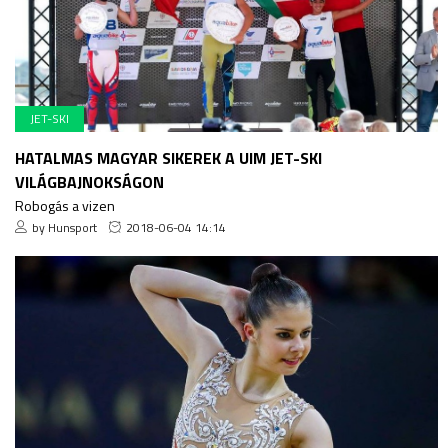
JET-SKI
HATALMAS MAGYAR SIKEREK A UIM JET-SKI
VILÁGBAJNOKSÁGON
Robogás a vizen
by Hunsport
2018-06-04 14:14