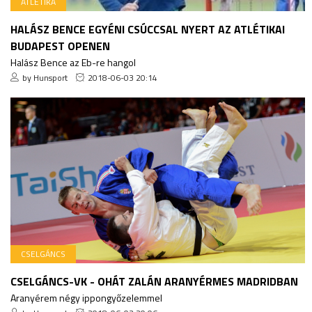
ATLÉTIKA
HALÁSZ BENCE EGYÉNI CSÚCCSAL NYERT AZ ATLÉTIKAI
BUDAPEST OPENEN
Halász Bence az Eb-re hangol
by Hunsport
2018-06-03 20:14
CSELGÁNCS
CSELGÁNCS-VK - OHÁT ZALÁN ARANYÉRMES MADRIDBAN
Aranyérem négy ippongyőzelemmel