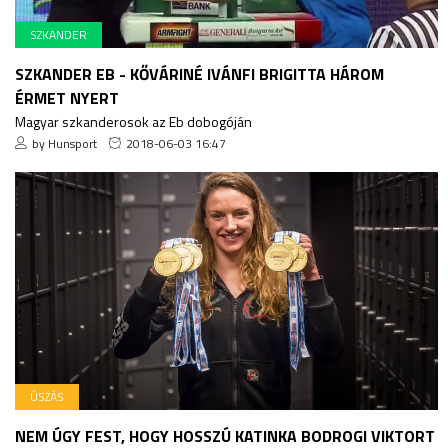
SZKANDER
SZKANDER EB - KŐVÁRINÉ IVÁNFI BRIGITTA HÁROM
ÉRMET NYERT
Magyar szkanderosok az Eb dobogóján
by Hunsport
2018-06-03 16:47
ÚSZÁS
NEM ÚGY FEST, HOGY HOSSZÚ KATINKA BODROGI VIKTORT