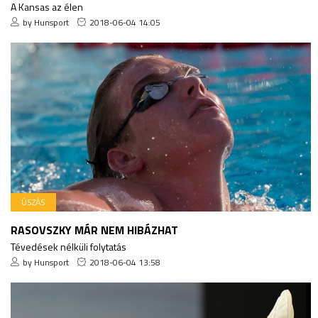
A Kansas az élen
by Hunsport
2018-06-04 14:05
ÚSZÁS
RASOVSZKY MÁR NEM HIBÁZHAT
Tévedések nélküli folytatás
by Hunsport
2018-06-04 13:58