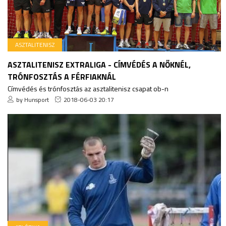
ASZTALITENISZ
ASZTALITENISZ EXTRALIGA - CÍMVÉDÉS A NŐKNÉL,
TRÓNFOSZTÁS A FÉRFIAKNÁL
Címvédés és trónfosztás az asztalitenisz csapat ob-n
by Hunsport
2018-06-03 20:17