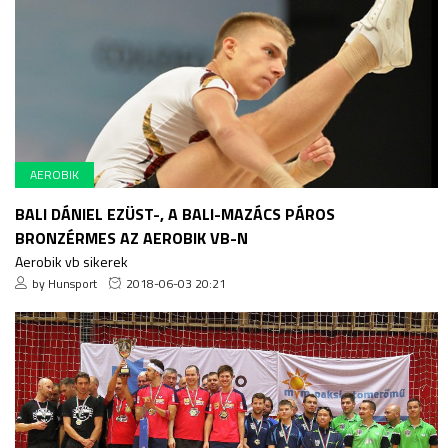
AEROBIK
BALI DÁNIEL EZÜST-, A BALI-MAZÁCS PÁROS
BRONZÉRMES AZ AEROBIK VB-N
Aerobik vb sikerek
by Hunsport
2018-06-03 20:21