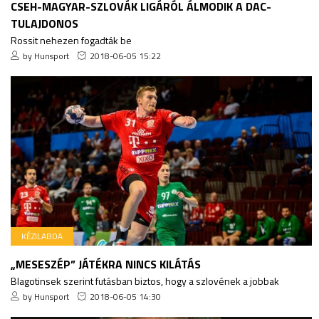
CSEH-MAGYAR-SZLOVÁK LIGÁRÓL ÁLMODIK A DAC-
TULAJDONOS
Rossit nehezen fogadták be
by Hunsport
2018-06-05 15:22
KÉZILABDA
„MESESZÉP” JÁTÉKRA NINCS KILÁTÁS
Blagotinsek szerint futásban biztos, hogy a szlovének a jobbak
by Hunsport
2018-06-05 14:30