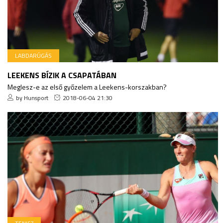
LABDARÚGÁS
LEEKENS BÍZIK A CSAPATÁBAN
Meglesz-e az első győzelem a Leekens-korszakban?
by Hunsport
2018-06-04 21:30