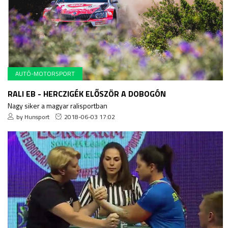
AUTÓ-MOTORSPORT
RALI EB - HERCZIGÉK ELŐSZÖR A DOBOGÓN
Nagy siker a magyar ralisportban
by Hunsport
2018-06-03 17:02