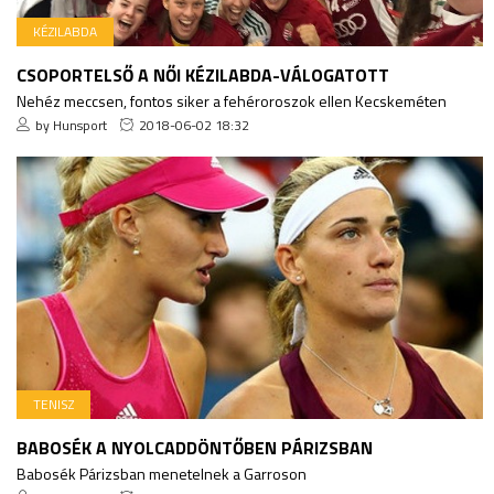
KÉZILABDA
CSOPORTELSŐ A NŐI KÉZILABDA-VÁLOGATOTT
Nehéz meccsen, fontos siker a fehéroroszok ellen Kecskeméten
by Hunsport
2018-06-02 18:32
TENISZ
BABOSÉK A NYOLCADDÖNTŐBEN PÁRIZSBAN
Babosék Párizsban menetelnek a Garroson