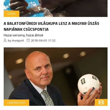
ÚSZÁS
A BALATONFÜREDI VILÁGKUPA LESZ A MAGYAR ÚSZÁS
NAPJÁNAK CSÚCSPONTJA
Hazai verseny, hazai álmok
by Hunsport
2018-06-05 17:32
LABDARÚGÁS