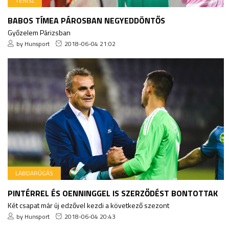
TENISZ
BABOS TÍMEA PÁROSBAN NEGYEDDÖNTŐS
Győzelem Párizsban
by Hunsport
2018-06-04 21:02
LABDARÚGÁS
PINTÉRREL ÉS OENNINGGEL IS SZERZŐDÉST BONTOTTAK
Két csapat már új edzővel kezdi a következő szezont
by Hunsport
2018-06-04 20:43