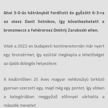
Ahol 3-0-ás hátrányból fordított és győzött 6-3-ra
az olasz Danil Sotnikov, így következhetett a
bronzmeccs a fehérorosz Dmitrij Zarubszki ellen.
Vitek a 2022-es budapesti kontinenstornán már nyert
egy bronzérmet, így ezúttal megkapta a lehetőséget
az újabb dobogós helyezésre.
A kisdöntőben 25 éves magyar nehézsúlyú birkózó
gyorsan szerzett egy, majd még egy pontot, így ebben
a kategóriában meggyőző előnnyel várhatta a
második menetet.