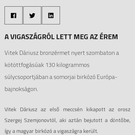
A VIGASZÁGRÓL LETT MEG AZ ÉREM
Vitek Dáriusz bronzérmet nyert szombaton a
kötöttfogásúak 130 kilogrammos
súlycsoportjában a somorjai birkózó Európa-
bajnokságon.
Vitek Dáriusz az első meccsén kikapott az orosz
Szergej Szemjonovtól, aki aztán bejutott a döntőbe,
így a magyar birkózó a vigaszágra került.