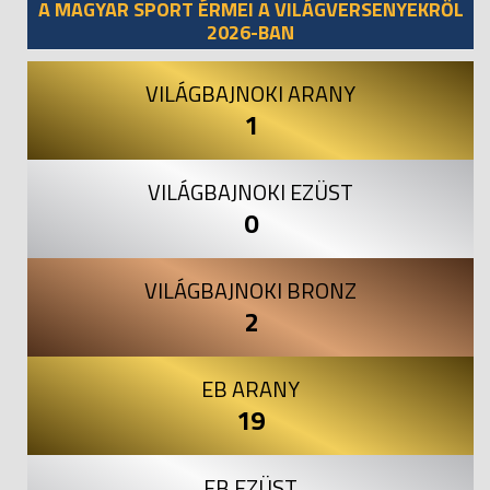
A MAGYAR SPORT ÉRMEI A VILÁGVERSENYEKRŐL
2026-BAN
VILÁGBAJNOKI ARANY
1
VILÁGBAJNOKI EZÜST
0
VILÁGBAJNOKI BRONZ
2
EB ARANY
19
EB EZÜST