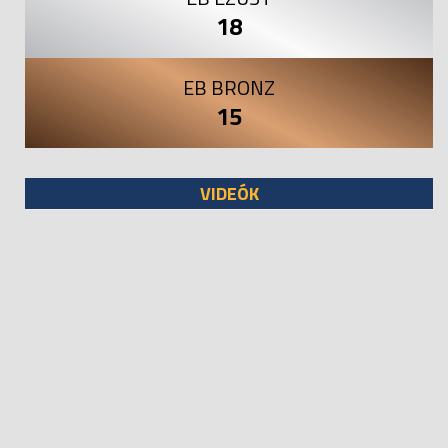
18
EB BRONZ
15
VIDEÓK