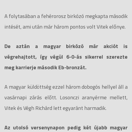
A folytasában a fehérorosz birkózó megkapta második
intését, ami után már három pontos volt Vitek előnye.
De aztán a magyar birkózó már akciót is
végrehajtott, így végül 6-0-ás sikerrel szerezte
meg karrierje második Eb-bronzát.
A magyar küldöttség ezzel három dobogós hellyel áll a
vasárnapi zárás előtt. Losonczi aranyérme mellett,
Vitek és Végh Richárd lett egyaránt harmadik.
Az utolsó versenynapon pedig két újabb magyar