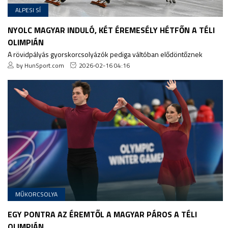
ALPESI SÍ
NYOLC MAGYAR INDULÓ, KÉT ÉREMESÉLY HÉTFŐN A TÉLI
OLIMPIÁN
A rövidpályás gyorskorcsolyázók pediga váltóban elődöntőznek
by HunSport.com
2026-02-16 04:16
MŰKORCSOLYA
EGY PONTRA AZ ÉREMTŐL A MAGYAR PÁROS A TÉLI
OLIMPIÁN