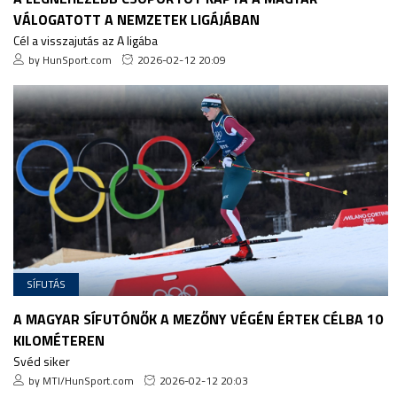
VÁLOGATOTT A NEMZETEK LIGÁJÁBAN
Cél a visszajutás az A ligába
by HunSport.com
2026-02-12 20:09
SÍFUTÁS
A MAGYAR SÍFUTÓNŐK A MEZŐNY VÉGÉN ÉRTEK CÉLBA 10
KILOMÉTEREN
Svéd siker
by MTI/HunSport.com
2026-02-12 20:03