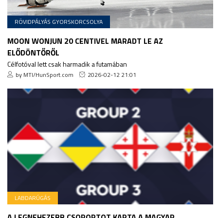
RÖVIDPÁLYÁS GYORSKORCSOLYA
MOON WONJUN 20 CENTIVEL MARADT LE AZ
ELŐDÖNTŐRŐL
Célfotóval lett csak harmadik a futamában
by MTI/HunSport.com
2026-02-12 21:01
LABDARÚGÁS
A LEGNEHEZEBB CSOPORTOT KAPTA A MAGYAR