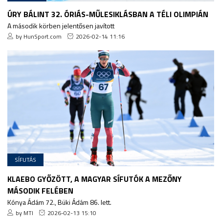
ÚRY BÁLINT 32. ÓRIÁS-MŰLESIKLÁSBAN A TÉLI OLIMPIÁN
A második körben jelentősen javított
by HunSport.com
2026-02-14 11:16
SÍFUTÁS
KLAEBO GYŐZÖTT, A MAGYAR SÍFUTÓK A MEZŐNY
MÁSODIK FELÉBEN
Kónya Ádám 72., Büki Ádám 86. lett.
by MTI
2026-02-13 15:10