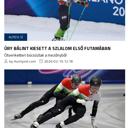
ALPESI SÍ
ÚRY BÁLINT KIESETT A SZLALOM ELSŐ FUTAMÁBAN
Ötvenketten búcsúztak a mezőnyből
by HunSport.com
2026-02-16 12:18