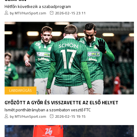
Hétfőn következik a szabadprogram
by MTI/HunSport.com
2026-02-15 23:11
LABDARÚGÁS
GYŐZÖTT A GYŐR ÉS VISSZAVETTE AZ ELSŐ HELYET
Ismét ponthátrányban a szombaton vesztő FTC
by MTI/HunSport.com
2026-02-15 19:15