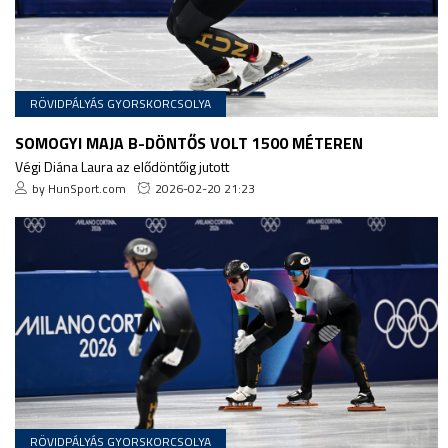
RÖVIDPÁLYÁS GYORSKORCSOLYA
SOMOGYI MAJA B-DÖNTŐS VOLT 1500 MÉTEREN
Végi Diána Laura az elődöntőig jutott
by HunSport.com
2026-02-20 21:23
RÖVIDPÁLYÁS GYORSKORCSOLYA