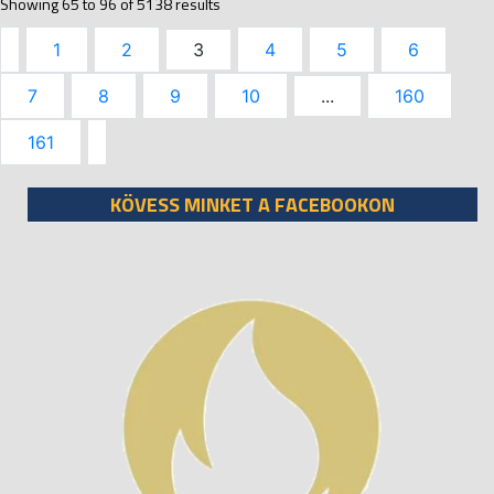
Showing
65
to
96
of
5138
results
1
2
3
4
5
6
7
8
9
10
...
160
161
KÖVESS MINKET A FACEBOOKON