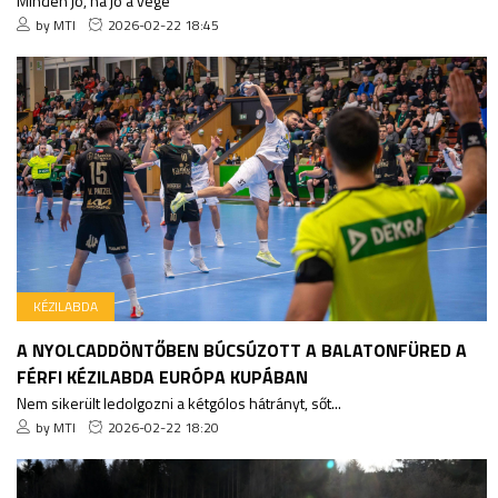
Minden jó, ha jó a vége
by MTI
2026-02-22 18:45
KÉZILABDA
A NYOLCADDÖNTŐBEN BÚCSÚZOTT A BALATONFÜRED A
FÉRFI KÉZILABDA EURÓPA KUPÁBAN
Nem sikerült ledolgozni a kétgólos hátrányt, sőt...
by MTI
2026-02-22 18:20