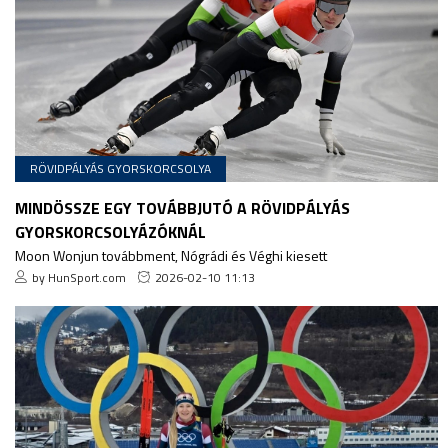
RÖVIDPÁLYÁS GYORSKORCSOLYA
MINDÖSSZE EGY TOVÁBBJUTÓ A RÖVIDPÁLYÁS
GYORSKORCSOLYÁZÓKNÁL
Moon Wonjun továbbment, Nógrádi és Véghi kiesett
by HunSport.com
2026-02-10 11:13