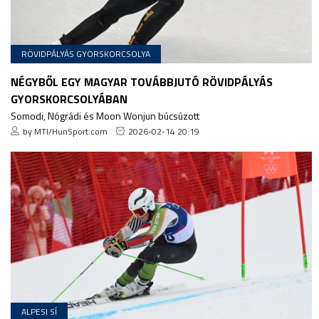
RÖVIDPÁLYÁS GYORSKORCSOLYA
NÉGYBŐL EGY MAGYAR TOVÁBBJUTÓ RÖVIDPÁLYÁS
GYORSKORCSOLYÁBAN
Somodi, Nógrádi és Moon Wonjun búcsúzott
by MTI/HunSport.com
2026-02-14 20:19
ALPESI SÍ