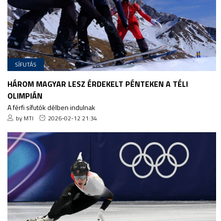
SÍFUTÁS
HÁROM MAGYAR LESZ ÉRDEKELT PÉNTEKEN A TÉLI
OLIMPIÁN
A férfi sífutók délben indulnak
by MTI
2026-02-12 21:34