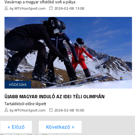
Vasárnap a magyar sífutóké volt a pálya
by MTI/HunSport.com
2026-02-08 13:08
HÓDESZKA
ÚJABB MAGYAR INDULÓ AZ IDEI TÉLI OLIMPIÁN
Tartalékból előre lépett
by MTI/HunSport.com
2026-02-08 10:00
« Előző
Következő »