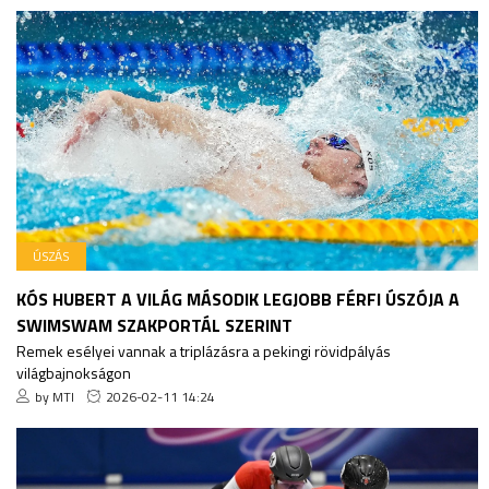
ÚSZÁS
KÓS HUBERT A VILÁG MÁSODIK LEGJOBB FÉRFI ÚSZÓJA A
SWIMSWAM SZAKPORTÁL SZERINT
Remek esélyei vannak a triplázásra a pekingi rövidpályás
világbajnokságon
by MTI
2026-02-11 14:24