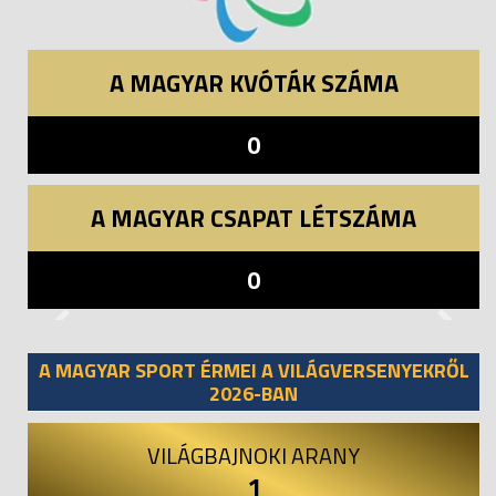
A MAGYAR KVÓTÁK SZÁMA
0
A MAGYAR CSAPAT LÉTSZÁMA
0
Previous
Next
A MAGYAR SPORT ÉRMEI A VILÁGVERSENYEKRŐL
2026-BAN
VILÁGBAJNOKI ARANY
1