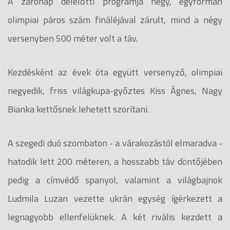
A zárónap délelőtti programja négy, egyformán
olimpiai páros szám fináléjával zárult, mind a négy
versenyben 500 méter volt a táv.
Kezdésként az évek óta együtt versenyző, olimpiai
negyedik, friss világkupa-győztes Kiss Ágnes, Nagy
Bianka kettősnek lehetett szorítani.
A szegedi duó szombaton - a várakozástól elmaradva -
hatodik lett 200 méteren, a hosszabb táv döntőjében
pedig a címvédő spanyol, valamint a világbajnok
Ludmila Luzan vezette ukrán egység ígérkezett a
legnagyobb ellenfelüknek. A két rivális kezdett a