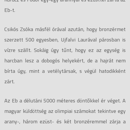
Eb-t.
Csikós Zsóka másfél órával azután, hogy bronzérmet
szerzett 500 egyesben, Ujfalvi Laurával párosban is
vízre szállt. Sokáig úgy tűnt, hogy ez az egység is
harcban lesz a dobogós helyekért, de a hajrát nem
bírta úgy, mint a vetélytársak, s végül hatodikként
zárt.
Az Eb a délutáni 5000 méteres döntőkkel ér véget. A
magyar küldöttség az olimpiai számokat tekintve egy
arany-, három ezüst- és két bronzéremmel zárja a