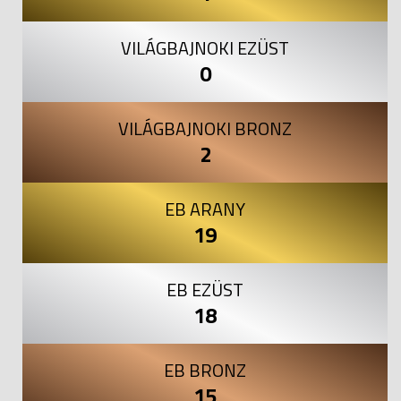
VILÁGBAJNOKI EZÜST
0
VILÁGBAJNOKI BRONZ
2
EB ARANY
19
EB EZÜST
18
EB BRONZ
15