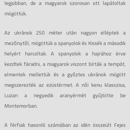
legjobban, de a magyarok szorosan ott lapátoltak
mögöttük.
Az ukránok 250 méter után nagyon elléptek a
mezőnytől, mögöttük a spanyolok és Kissék a második
helyért harcoltak. A spanyolok a hajrához érve
kezdtek fáradni, a magyarok viszont bírták a tempót,
elmentek mellettük és a győztes ukránok mögött
megszerezték az ezüstérmet. A női kenu klasszisa,
Luzan a negyedik aranyérmét gyűjtötte be
Montemorban.
A férfiak hasonló számában az idén összeült Fejes