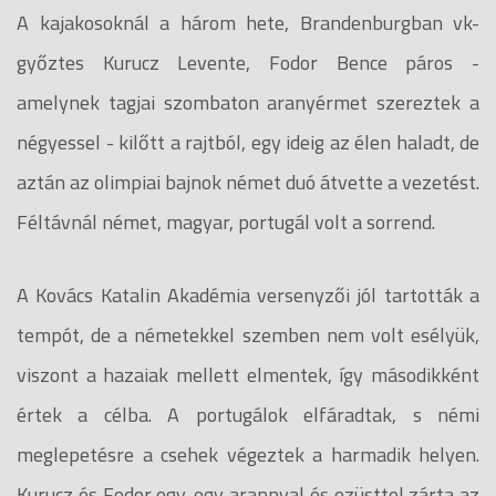
A kajakosoknál a három hete, Brandenburgban vk-
győztes Kurucz Levente, Fodor Bence páros -
amelynek tagjai szombaton aranyérmet szereztek a
négyessel - kilőtt a rajtból, egy ideig az élen haladt, de
aztán az olimpiai bajnok német duó átvette a vezetést.
Féltávnál német, magyar, portugál volt a sorrend.
A Kovács Katalin Akadémia versenyzői jól tartották a
tempót, de a németekkel szemben nem volt esélyük,
viszont a hazaiak mellett elmentek, így másodikként
értek a célba. A portugálok elfáradtak, s némi
meglepetésre a csehek végeztek a harmadik helyen.
Kurucz és Fodor egy-egy arannyal és ezüsttel zárta az