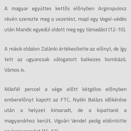
A magyar együttes kettős előnyben Argiropulosz
révén szerezte meg a vezetést, majd egy Vogel-védés
után Mandic egyedül oldott meg egy támadást (12-10).
A másik oldalon Zalánki értékesítette az előnyt, de így
tett az ugyancsak válogatott balkezes bombázó,
Vámos is.
Másfél perccel a vége előtt kétgólos előnyben
emberelőnyt kapott az FTC, Nyéki Balázs időkérése
után a helyzet kimaradt, de a kipattanó a
magyarokhoz került, Vigvári Vendel pedig eldöntötte