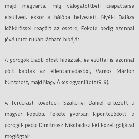
majd megvárta, míg válogatottbeli csapattársa
elsüllyed, ekkor a hálóba helyezett. Nyéki Balázs
időkéréssel reagált az esetre, Fekete pedig azonnal
jóvá tette ritkán látható hibáját.
A görögök újabb ötöst hibáztak, és ezúttal is azonnal
gólt kaptak az ellentámadásból, Vámos Márton
büntetett, majd Nagy Ákos egyenlített (9-9).
A fordulást követően Szakonyi Dániel érkezett a
magyar kapuba, Fekete gyorsan kipontozódott, a
görögök pedig Dimitriosz Nikolaidisz két közeli góljával
meglógtak.