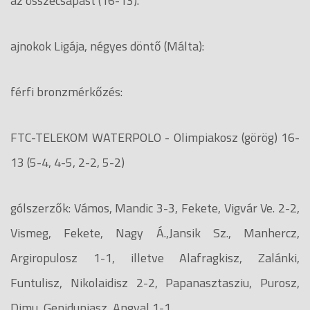
az összecsapást (16-13).
ajnokok Ligája, négyes döntő (Málta):
férfi bronzmérkőzés:
FTC-TELEKOM WATERPOLO - Olimpiakosz (görög) 16-
13 (5-4, 4-5, 2-2, 5-2)
gólszerzők: Vámos, Mandic 3-3, Fekete, Vigvár Ve. 2-2,
Vismeg, Fekete, Nagy Á.,Jansik Sz., Manhercz,
Argiropulosz 1-1, illetve Alafragkisz, Zalánki,
Funtulisz, Nikolaidisz 2-2, Papanasztasziu, Purosz,
Dimu, Geniduniasz, Angyal 1-1