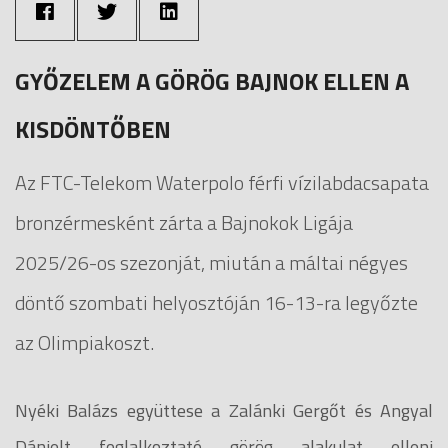
GYŐZELEM A GÖRÖG BAJNOK ELLEN A
KISDÖNTŐBEN
Az FTC-Telekom Waterpolo férfi vízilabdacsapata
bronzérmesként zárta a Bajnokok Ligája
2025/26-os szezonját, miután a máltai négyes
döntő szombati helyosztóján 16-13-ra legyőzte
az Olimpiakoszt.
Nyéki Balázs együttese a Zalánki Gergőt és Angyal
Dánielt foglalkoztató görög alakulat elleni