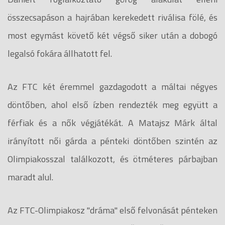
összecsapáson a hajrában kerekedett riválisa fölé, és
most egymást követő két végső siker után a dobogó
legalsó fokára állhatott fel.
Az FTC két éremmel gazdagodott a máltai négyes
döntőben, ahol első ízben rendezték meg együtt a
férfiak és a nők végjátékát. A Matajsz Márk által
irányított női gárda a pénteki döntőben szintén az
Olimpiakosszal találkozott, és ötméteres párbajban
maradt alul.
Az FTC-Olimpiakosz "dráma" első felvonását pénteken