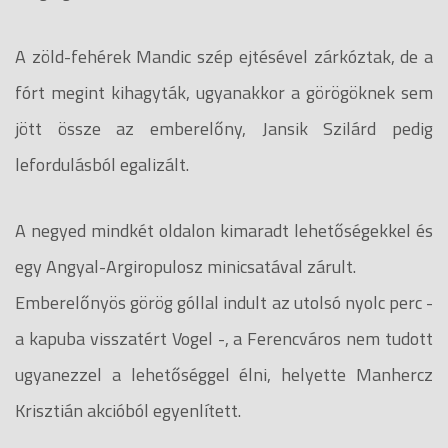
A zöld-fehérek Mandic szép ejtésével zárkóztak, de a
fórt megint kihagyták, ugyanakkor a görögöknek sem
jött össze az emberelőny, Jansik Szilárd pedig
lefordulásból egalizált.
A negyed mindkét oldalon kimaradt lehetőségekkel és
egy Angyal-Argiropulosz minicsatával zárult.
Emberelőnyös görög góllal indult az utolsó nyolc perc -
a kapuba visszatért Vogel -, a Ferencváros nem tudott
ugyanezzel a lehetőséggel élni, helyette Manhercz
Krisztián akcióból egyenlített.