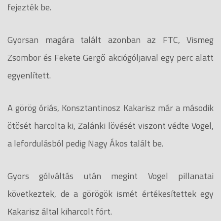
fejezték be.
Gyorsan magára talált azonban az FTC, Vismeg
Zsombor és Fekete Gergő akciógóljaival egy perc alatt
egyenlített.
A görög óriás, Konsztantinosz Kakarisz már a második
ötösét harcolta ki, Zalánki lövését viszont védte Vogel,
a lefordulásból pedig Nagy Ákos talált be.
Gyors gólváltás után megint Vogel pillanatai
következtek, de a görögök ismét értékesítettek egy
Kakarisz által kiharcolt fórt.