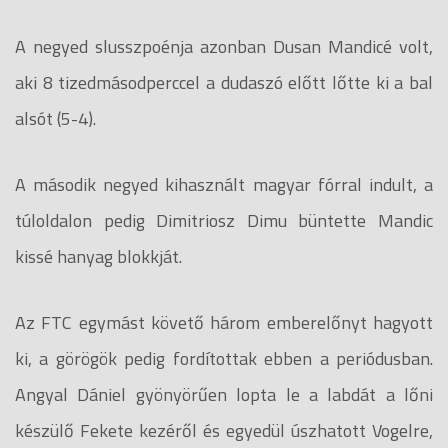
A negyed slusszpoénja azonban Dusan Mandicé volt,
aki 8 tizedmásodperccel a dudaszó előtt lőtte ki a bal
alsót (5-4).
A második negyed kihasznált magyar fórral indult, a
túloldalon pedig Dimitriosz Dimu büntette Mandic
kissé hanyag blokkját.
Az FTC egymást követő három emberelőnyt hagyott
ki, a görögök pedig fordítottak ebben a periódusban.
Angyal Dániel gyönyörűen lopta le a labdát a lőni
készülő Fekete kezéről és egyedül úszhatott Vogelre,