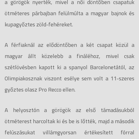
a görögök nyerték, mivel a női döntőben csapatuk
ötméteres párbajban felülmúlta a magyar bajnok és
kupagyőztes zöld-fehéreket.
A férfiaknál az elődöntőben a két csapat közül a
magyar állt közelebb a fináléhoz, mivel csak
szétlövésben kapott ki a spanyol Barcelonetától, az
Olimpiakosznak viszont esélye sem volt a 11-szeres
győztes olasz Pro Recco ellen.
A helyosztón a görögök az első támadásukból
ötméterest harcoltak ki és be is lőtték, majd a második
felúszásukat villámgyorsan értékesített fórral