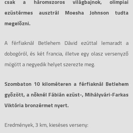
csak a háromszoros világbajnok, olimpiai
ezüstérmes ausztrál Moesha Johnson tudta
megelőzni.
A férfiaknál Betlehem Dávid ezúttal lemaradt a
dobogóról, és két francia, illetve egy olasz versenyző
mögött a negyedik helyet szerezte meg.
Szombaton 10 kilométeren a férfiaknál Betlehem
győzött, a nőknél Fábián ezüst-, Mihályvári-Farkas
Viktória bronzérmet nyert.
Eredmények, 3 km, kieséses verseny: