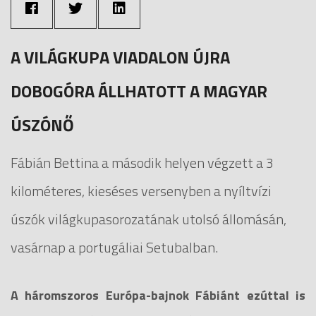
A VILÁGKUPA VIADALON ÚJRA
DOBOGÓRA ÁLLHATOTT A MAGYAR
ÚSZÓNŐ
Fábián Bettina a második helyen végzett a 3
kilométeres, kieséses versenyben a nyíltvízi
úszók világkupasorozatának utolsó állomásán,
vasárnap a portugáliai Setubalban.
A háromszoros Európa-bajnok Fábiánt ezúttal is