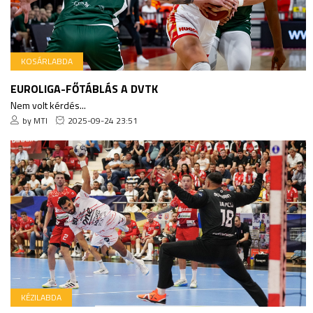
KOSÁRLABDA
EUROLIGA-FŐTÁBLÁS A DVTK
Nem volt kérdés...
by MTI
2025-09-24 23:51
KÉZILABDA