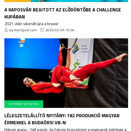
A KAPOSVÁR BEJUTOTT AZ ELŐDÖNTŐBE A CHALLENGE
KUPÁBAN
2021 után sikerült újra a bravúr
by HunSport.com
2026-02-05 10:04
EXTRÉM SPORTOK
LÉLEGZETELÁLLÍTÓ NYITÁNY: 182 PRODUKCIÓ MAGYAR
ÉRMEKKEL A BUDAÖRSI VB-N
Három arany-, hét ezüst- és három bronzérem a magyarok mérlege a