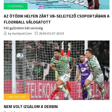
FLOORBALL
AZ ÖTÖDIK HELYEN ZÁRT VB-SELEJTEZŐ CSOPORTJÁBAN A
FLOORBALL VÁLOGATOTT
Két győzelem két vereség
by HunSport.Com
2026-02-07 20:03
LABDARÚGÁS
NEM VOLT IZGALOM A DERBIN