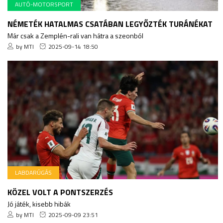
AUTÓ-MOTORSPORT
NÉMETÉK HATALMAS CSATÁBAN LEGYŐZTÉK TURÁNÉKAT
Már csak a Zemplén-rali van hátra a szeonból
by MTI
2025-09-14 18:50
LABDARÚGÁS
KÖZEL VOLT A PONTSZERZÉS
Jó játék, kisebb hibák
by MTI
2025-09-09 23:51