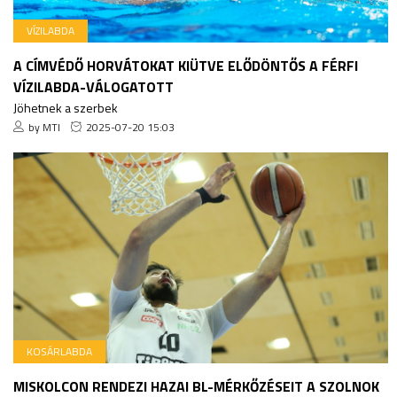
VÍZILABDA
A CÍMVÉDŐ HORVÁTOKAT KIÜTVE ELŐDÖNTŐS A FÉRFI
VÍZILABDA-VÁLOGATOTT
Jöhetnek a szerbek
by MTI
2025-07-20 15:03
KOSÁRLABDA
MISKOLCON RENDEZI HAZAI BL-MÉRKŐZÉSEIT A SZOLNOK