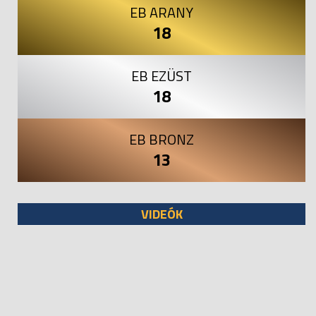
EB ARANY
18
EB EZÜST
18
EB BRONZ
13
VIDEÓK