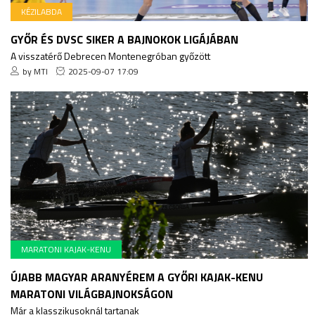
KÉZILABDA
GYŐR ÉS DVSC SIKER A BAJNOKOK LIGÁJÁBAN
A visszatérő Debrecen Montenegróban győzött
by MTI
2025-09-07 17:09
MARATONI KAJAK-KENU
ÚJABB MAGYAR ARANYÉREM A GYŐRI KAJAK-KENU
MARATONI VILÁGBAJNOKSÁGON
Már a klasszikusoknál tartanak