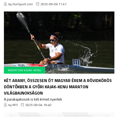
by HunSport.com
2025-09-06 11:41
MARATONI KAJAK-KENU
KÉT ARANY, ÖSSZESEN ÖT MAGYAR ÉREM A RÖVIDKÖRÖS
DÖNTŐKBEN A GYŐRI KAJAK-KENU MARATON
VILÁGBAJNOKSÁGON
A parakajakosok is két érmet nyertek
by MTI
2025-09-04 19:40