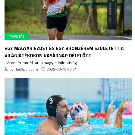
TÁJFUTÁS
EGY MAGYAR EZÜST ÉS EGY BRONZÉREM SZÜLETETT A
VILÁGJÁTÉKOKON VASÁRNAP DÉLELŐTT
Három éremnél tart a magyar küldöttség
by HunSport.com
2025-08-10 08:24