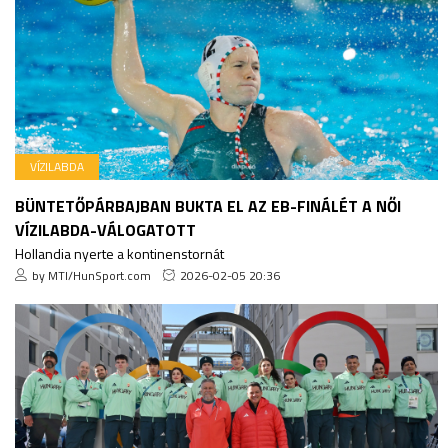
VÍZILABDA
BÜNTETŐPÁRBAJBAN BUKTA EL AZ EB-FINÁLÉT A NŐI
VÍZILABDA-VÁLOGATOTT
Hollandia nyerte a kontinenstornát
by MTI/HunSport.com
2026-02-05 20:36