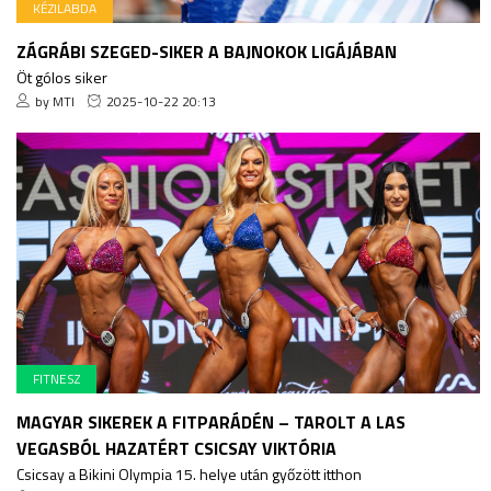
KÉZILABDA
ZÁGRÁBI SZEGED-SIKER A BAJNOKOK LIGÁJÁBAN
Öt gólos siker
by MTI
2025-10-22 20:13
FITNESZ
MAGYAR SIKEREK A FITPARÁDÉN – TAROLT A LAS
VEGASBÓL HAZATÉRT CSICSAY VIKTÓRIA
Csicsay a Bikini Olympia 15. helye után győzött itthon