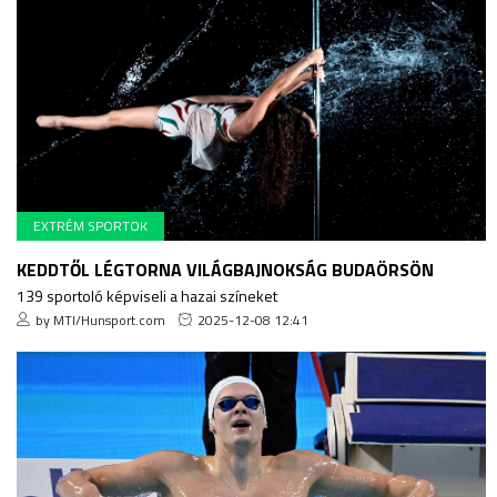
EXTRÉM SPORTOK
KEDDTŐL LÉGTORNA VILÁGBAJNOKSÁG BUDAÖRSÖN
139 sportoló képviseli a hazai színeket
by MTI/Hunsport.com
2025-12-08 12:41