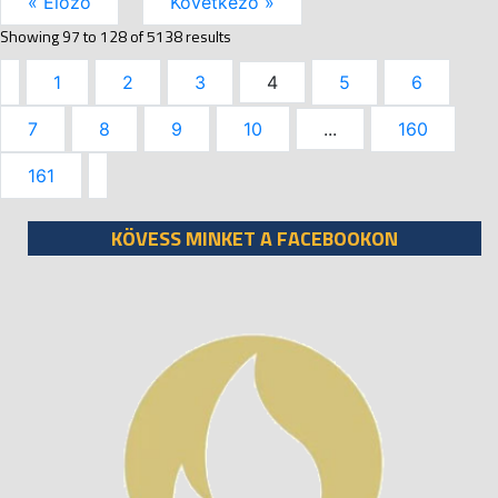
« Előző
Következő »
Showing
97
to
128
of
5138
results
1
2
3
4
5
6
7
8
9
10
...
160
161
KÖVESS MINKET A FACEBOOKON