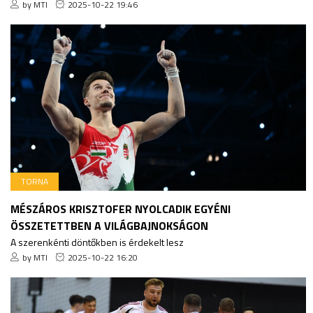
by MTI
2025-10-22 19:46
TORNA
MÉSZÁROS KRISZTOFER NYOLCADIK EGYÉNI
ÖSSZETETTBEN A VILÁGBAJNOKSÁGON
A szerenkénti döntőkben is érdekelt lesz
by MTI
2025-10-22 16:20