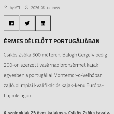
by MTI
2026-06-14 14:55
ÉRMES DÉLELŐTT PORTUGÁLIÁBAN
Csikós Zsóka 500 méteren, Balogh Gergely pedig
200-on szerzett vasárnap bronzérmet kajak
egyesben a portugáliai Montemor-o-Velhóban
zajló, olimpiai kvalifikációs kajak-kenu Európa-
bajnokságon.
A szolnokiak 25 éves kajakosa, Csikós Zsóka tavaly,