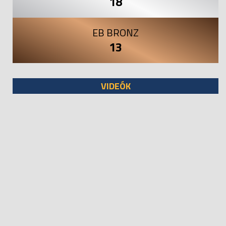
18
EB BRONZ
13
VIDEÓK