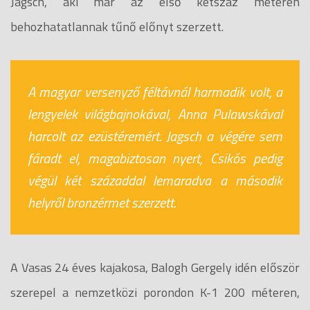
Jagsch, aki már az első kétszáz méteren
behozhatatlannak tűnő előnyt szerzett.
A magyar versenyző féltávnál harmadik volt, a
lengyelek világbajnokával, Anna Pulawskával
harcolt az ezüstéremért. Jagsch a végére sem
fáradt el, magabiztosan nyert, Csikós pedig
végül két századdal lemaradva a második
helyről bronzérmet szerzett.
A Vasas 24 éves kajakosa, Balogh Gergely idén először
szerepel a nemzetközi porondon K-1 200 méteren,