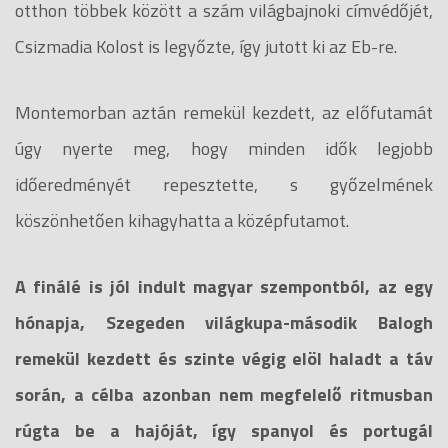
otthon többek között a szám világbajnoki címvédőjét,
Csizmadia Kolost is legyőzte, így jutott ki az Eb-re.
Montemorban aztán remekül kezdett, az előfutamát
úgy nyerte meg, hogy minden idők legjobb
időeredményét repesztette, s győzelmének
köszönhetően kihagyhatta a középfutamot.
A finálé is jól indult magyar szempontból, az egy
hónapja, Szegeden világkupa-második Balogh
remekül kezdett és szinte végig elöl haladt a táv
során, a célba azonban nem megfelelő ritmusban
rúgta be a hajóját, így spanyol és portugál