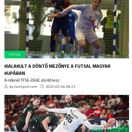
FUTSAL
KIALAKULT A DÖNTŐ MEZŐNYE A FUTSAL MAGYAR
KUPÁBAN
A nőknél TFSE-DEAC döntő lesz
by HunSport.com
2025-05-04 08:23