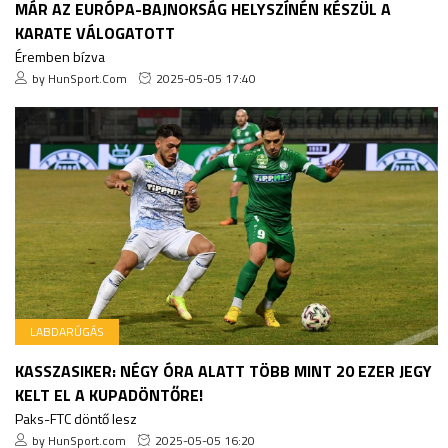
MÁR AZ EURÓPA-BAJNOKSÁG HELYSZÍNÉN KÉSZÜL A
KARATE VÁLOGATOTT
Éremben bízva
by HunSport.Com
2025-05-05 17:40
LABDARÚGÁS
KASSZASIKER: NÉGY ÓRA ALATT TÖBB MINT 20 EZER JEGY
KELT EL A KUPADÖNTŐRE!
Paks-FTC döntő lesz
by HunSport.com
2025-05-05 16:20