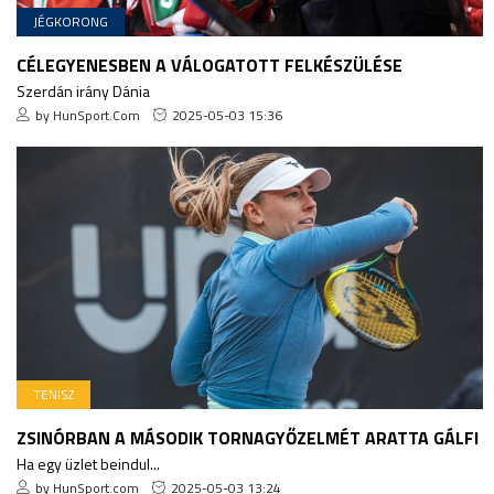
JÉGKORONG
CÉLEGYENESBEN A VÁLOGATOTT FELKÉSZÜLÉSE
Szerdán irány Dánia
by HunSport.Com
2025-05-03 15:36
TENISZ
ZSINÓRBAN A MÁSODIK TORNAGYŐZELMÉT ARATTA GÁLFI
Ha egy üzlet beindul...
by HunSport.com
2025-05-03 13:24