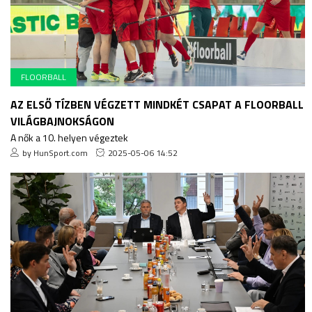
FLOORBALL
AZ ELSŐ TÍZBEN VÉGZETT MINDKÉT CSAPAT A FLOORBALL
VILÁGBAJNOKSÁGON
A nők a 10. helyen végeztek
by HunSport.com
2025-05-06 14:52