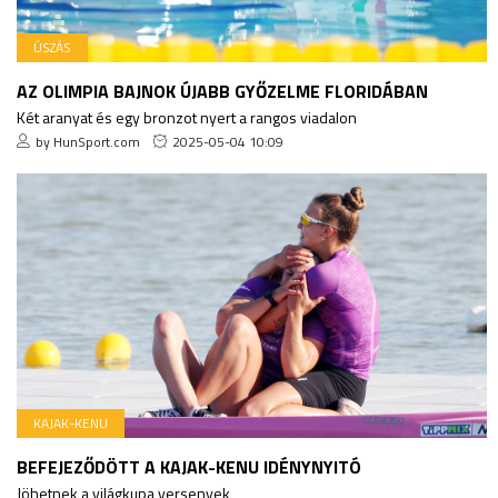
ÚSZÁS
AZ OLIMPIA BAJNOK ÚJABB GYŐZELME FLORIDÁBAN
Két aranyat és egy bronzot nyert a rangos viadalon
by HunSport.com
2025-05-04 10:09
KAJAK-KENU
BEFEJEZŐDÖTT A KAJAK-KENU IDÉNYNYITÓ
Jöhetnek a világkupa versenyek