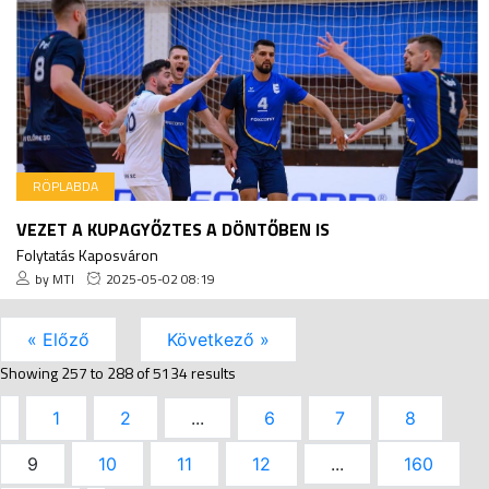
RÖPLABDA
VEZET A KUPAGYŐZTES A DÖNTŐBEN IS
Folytatás Kaposváron
by MTI
2025-05-02 08:19
« Előző
Következő »
Showing
257
to
288
of
5134
results
1
2
...
6
7
8
9
10
11
12
...
160