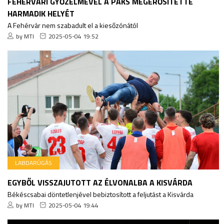
FEHÉRVÁRI GYŐZELMÉVEL A PAKS MEGERŐSÍTETTE
HARMADIK HELYÉT
A Fehérvár nem szabadult el a kiesőzónától
by MTI
2025-05-04 19:52
LABDARÚGÁS
EGYBŐL VISSZAJUTOTT AZ ÉLVONALBA A KISVÁRDA
Békéscsabai döntetlenjével bebiztosított a feljutást a Kisvárda
by MTI
2025-05-04 19:44