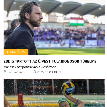
LABDARÚGÁS
EDDIG TARTOTT AZ ÚJPEST TULAJDONOSOK TÜRELME
Már csak hat pontra van a kieső zóna
by HunSport.com
2025-05-03 18:51