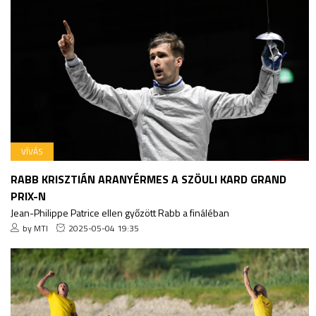
VÍVÁS
RABB KRISZTIÁN ARANYÉRMES A SZÖULI KARD GRAND
PRIX-N
Jean-Philippe Patrice ellen győzött Rabb a fináléban
by MTI
2025-05-04 19:35