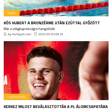
ÚSZÁS
KÓS HUBERT A BRONZÉRME UTÁN EZÚTTAL GYŐZÖTT
Már a világbajnokságra hangolódik
by HunSport.com
2025-05-03 09:25
LABDARÚGÁS
KERKEZ MILOST BEVÁLASZTOTTÁK A PL ÁLOMCSAPATÁBA