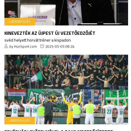
LABDARÚGÁS
KINEVEZTÉK AZ ÚJPEST ÚJ VEZETŐEDZŐJÉT
svéd helyett horvát tréner a kispadon
by HunSport.com
2025-05-05 08:24
LABDARÚGÁS