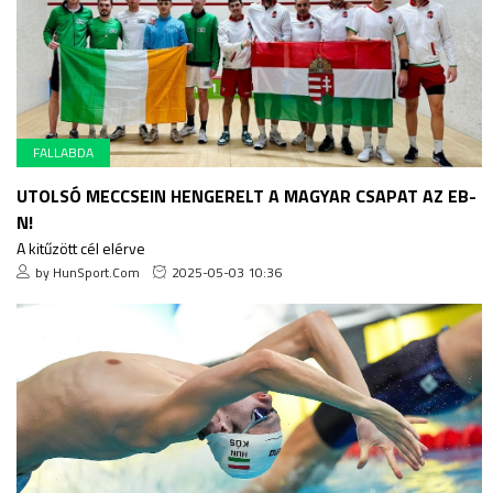
FALLABDA
UTOLSÓ MECCSEIN HENGERELT A MAGYAR CSAPAT AZ EB-
N!
A kitűzött cél elérve
by HunSport.Com
2025-05-03 10:36