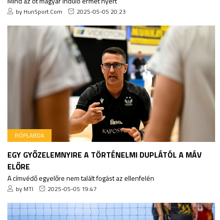
Mind az öt magyar induló érmet nyert
by HunSport.Com
2025-05-05 20:23
RÖPLABDA
EGY GYŐZELEMNYIRE A TÖRTÉNELMI DUPLÁTÓL A MÁV
ELŐRE
A címvédő egyelőre nem talált fogást az ellenfelén
by MTI
2025-05-05 19:47