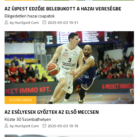
AZ ÚJPEST EDZŐJE BELEBUKOTT A HAZAI VERESÉGBE
Elégedetlen hazai csapatok
by HunSport.Com
2025-05-03 19:31
KOSÁRLABDA
AZ ESÉLYESEK GYŐZTEK AZ ELSŐ MECCSEN
Közte 30 Szombathelyen
by HunSport.Com
2025-05-03 19:19