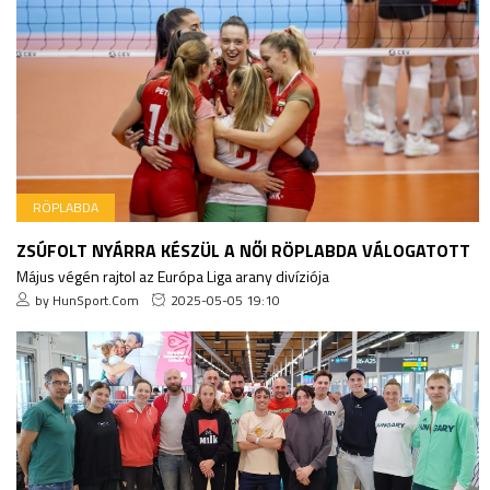
RÖPLABDA
ZSÚFOLT NYÁRRA KÉSZÜL A NŐI RÖPLABDA VÁLOGATOTT
Május végén rajtol az Európa Liga arany divíziója
by HunSport.Com
2025-05-05 19:10