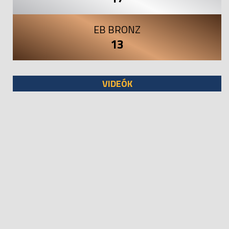
EB BRONZ
13
VIDEÓK