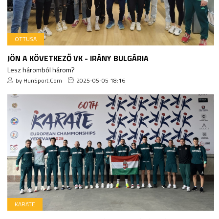
ÖTTUSA
JÖN A KÖVETKEZŐ VK - IRÁNY BULGÁRIA
Lesz háromból három?
by HunSport.Com
2025-05-05 18:16
KARATE