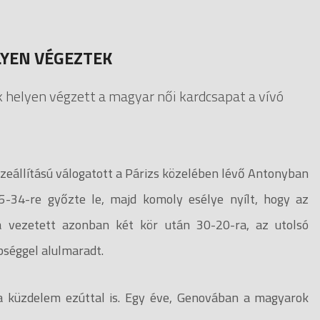
LYEN VÉGEZTEK
ik helyen végzett a magyar női kardcsapat a vívó
sszeállítású válogatott a Párizs közelében lévő Antonyban
-34-re győzte le, majd komoly esélye nyílt, hogy az
a vezetett azonban két kör után 30-20-ra, az utolsó
bséggel alulmaradt.
t a küzdelem ezúttal is. Egy éve, Genovában a magyarok