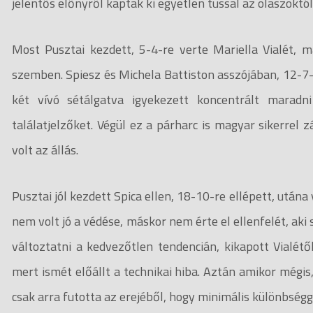
jelentős előnyről kaptak ki egyetlen tussal az olaszoktól
Most Pusztai kezdett, 5-4-re verte Mariella Vialét, 
szemben. Spiesz és Michela Battiston asszójában, 12-7-
két vívó sétálgatva igyekezett koncentrált marad
találatjelzőket. Végül ez a párharc is magyar sikerrel 
volt az állás.
Pusztai jól kezdett Spica ellen, 18-10-re ellépett, utána
nem volt jó a védése, máskor nem érte el ellenfelét, aki
változtatni a kedvezőtlen tendencián, kikapott Vialétő
mert ismét előállt a technikai hiba. Aztán amikor mégis
csak arra futotta az erejéből, hogy minimális különbségge