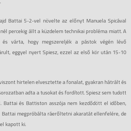
.
majd Battai 5-2-vel növelte az előnyt Manuela Spicával
nél percekig állt a küzdelem technikai probléma miatt. A
ni és várta, hogy megszereljék a pástok végén lévő
zárult, eggyel nyert Spiesz, ezzel az első kör után 15-10
 viszont hirtelen elvesztette a fonalat, gyakran hátrált és
 sorozatban adta a tusokat és fordított. Spiesz sem tudott
l. Battai és Battiston asszója nem kezdődött el időben,
, Battai megpróbálta ráerőltetni akaratát ellenfelére, de
l kapott ki.