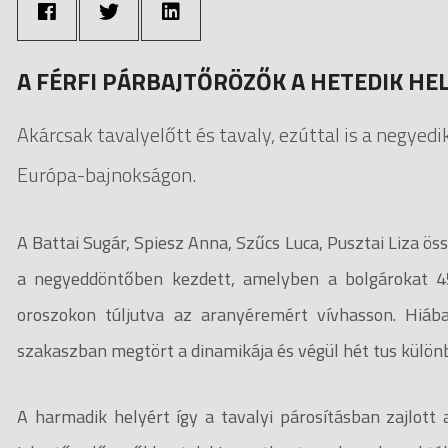
A FÉRFI PÁRBAJTŐRÖZŐK A HETEDIK HE
Akárcsak tavalyelőtt és tavaly, ezúttal is a negyed
Európa-bajnokságon.
A Battai Sugár, Spiesz Anna, Szűcs Luca, Pusztai Liza ö
a negyeddöntőben kezdett, amelyben a bolgárokat 45
oroszokon túljutva az aranyéremért vívhasson. Hiáb
szakaszban megtört a dinamikája és végül hét tus külön
A harmadik helyért így a tavalyi párosításban zajlot