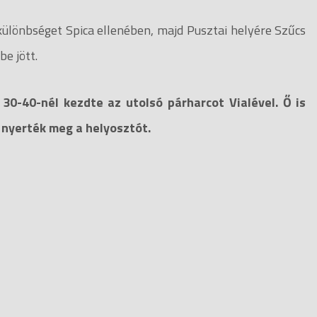
 különbséget Spica ellenében, majd Pusztai helyére Szűcs
be jött.
30-40-nél kezdte az utolsó párharcot Vialével. Ő is
 nyerték meg a helyosztót.