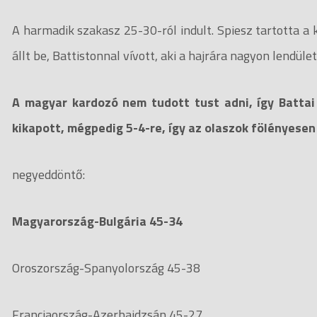
A harmadik szakasz 25-30-ról indult. Spiesz tartotta a
állt be, Battistonnal vívott, aki a hajrára nagyon lendület
A magyar kardozó nem tudott tust adni, így Battai 
kikapott, mégpedig 5-4-re, így az olaszok fölényesen
negyeddöntő:
Magyarország-Bulgária 45-34
Oroszország-Spanyolország 45-38
Franciaország-Azerbajdzsán 45-27