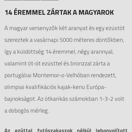
14 ÉREMMEL ZÁRTAK A MAGYAROK
A magyar versenyzők két aranyat és egy ezüstöt
szereztek a vasárnapi 5000 méteres döntőkben,
így a küldöttség 14 éremmel, négy arannyal,
valamint öt-öt ezüsttel és bronzzal zárta a
portugáliai Montemor-o-Velhóban rendezett,
olimpiai kvalifikációs kajak-kenu Európa-
bajnokságot. Az ötkarikás számokban 1-3-2 volt
a dobogós mérleg.
Az ezúttal futószakaszok nélkül lebonyolított