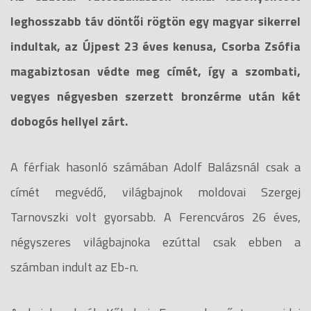
leghosszabb táv döntői rögtön egy magyar sikerrel
indultak, az Újpest 23 éves kenusa, Csorba Zsófia
magabiztosan védte meg címét, így a szombati,
vegyes négyesben szerzett bronzérme után két
dobogós hellyel zárt.
A férfiak hasonló számában Adolf Balázsnál csak a
címét megvédő, világbajnok moldovai Szergej
Tarnovszki volt gyorsabb. A Ferencváros 26 éves,
négyszeres világbajnoka ezúttal csak ebben a
számban indult az Eb-n.