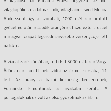
A kajakosoknál Kőhalmi Emese legyőzte az idei
világkupákon diadalmaskodó, világbajnok svéd Melina
Anderssont, így a szombati, 1000 méteren aratott
győzelme után második aranyérmét szerezte, s ezzel
a magyar csapat legeredményesebb versenyzője lett
az Eb-n.
A viadal zárószámában, férfi K-1 5000 méteren Varga
Ádám nem tudott beleszólni az érmek sorsába, 11.
lett. Az arany a hazai közönség kedvencének,
Fernando Pimentának a nyakába került. A
portugáloknak ez volt az első győzelmük az Eb-n.