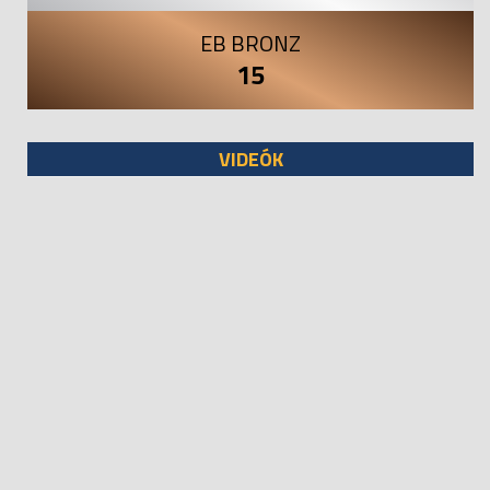
EB BRONZ
15
VIDEÓK