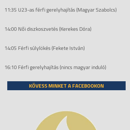
11:35 U23-as férfi gerelyhajítás (Magyar Szabolcs)
14:00 Női diszkoszvetés (Kerekes Dóra)
14:05 Férfi súlylökés (Fekete István)
16:10 Férfi gerelyhajítás (nincs magyar induló)
KÖVESS MINKET A FACEBOOKON