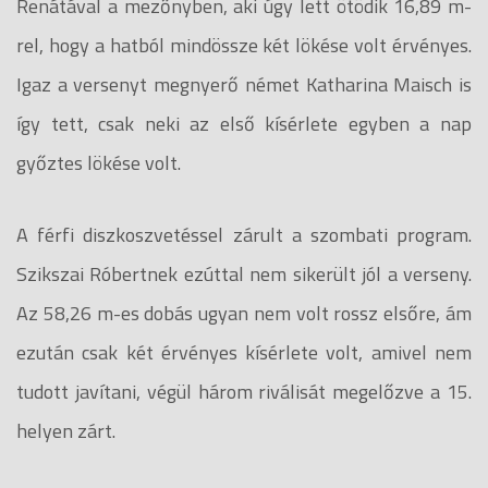
Renátával a mezőnyben, aki úgy lett ötödik 16,89 m-
rel, hogy a hatból mindössze két lökése volt érvényes.
Igaz a versenyt megnyerő német Katharina Maisch is
így tett, csak neki az első kísérlete egyben a nap
győztes lökése volt.
A férfi diszkoszvetéssel zárult a szombati program.
Szikszai Róbertnek ezúttal nem sikerült jól a verseny.
Az 58,26 m-es dobás ugyan nem volt rossz elsőre, ám
ezután csak két érvényes kísérlete volt, amivel nem
tudott javítani, végül három riválisát megelőzve a 15.
helyen zárt.