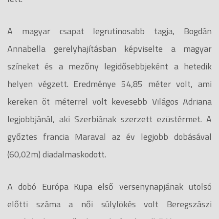
A magyar csapat legrutinosabb tagja, Bogdán
Annabella gerelyhajításban képviselte a magyar
színeket és a mezőny legidősebbjeként a hetedik
helyen végzett. Eredménye 54,85 méter volt, ami
kereken öt méterrel volt kevesebb Világos Adriana
legjobbjánál, aki Szerbiának szerzett ezüstérmet. A
győztes francia Maraval az év legjobb dobásával
(60,02m) diadalmaskodott.
A dobó Európa Kupa első versenynapjának utolsó
előtti száma a női súlylökés volt Beregszászi