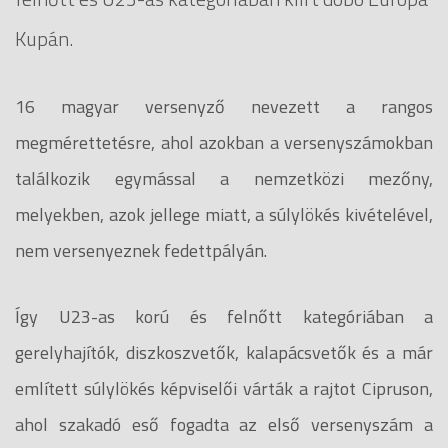
Kupán.
16 magyar versenyző nevezett a rangos
megmérettetésre, ahol azokban a versenyszámokban
találkozik egymással a nemzetközi mezőny,
melyekben, azok jellege miatt, a súlylökés kivételével,
nem versenyeznek fedettpályán.
Így U23-as korú és felnőtt kategóriában a
gerelyhajítók, diszkoszvetők, kalapácsvetők és a már
említett súlylökés képviselői várták a rajtot Cipruson,
ahol szakadó eső fogadta az első versenyszám a