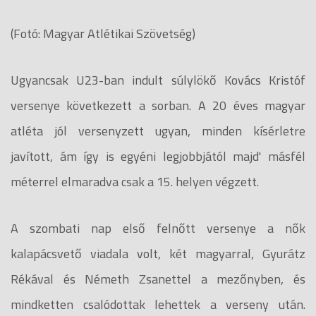
(Fotó: Magyar Atlétikai Szövetség)
Ugyancsak U23-ban indult súlylökő Kovács Kristóf
versenye következett a sorban. A 20 éves magyar
atléta jól versenyzett ugyan, minden kísérletre
javított, ám így is egyéni legjobbjától majd' másfél
méterrel elmaradva csak a 15. helyen végzett.
A szombati nap első felnőtt versenye a nők
kalapácsvető viadala volt, két magyarral, Gyurátz
Rékával és Németh Zsanettel a mezőnyben, és
mindketten csalódottak lehettek a verseny után.