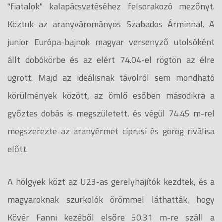
"fiatalok" kalapácsvetéséhez felsorakozó mezőnyt.
Köztük az aranyvárományos Szabados Árminnal. A
junior Európa-bajnok magyar versenyző utolsóként
állt dobókörbe és az elért 74.04-el rögtön az élre
ugrott. Majd az ideálisnak távolról sem mondható
körülmények között, az ömlő esőben másodikra a
győztes dobás is megszületett, és végül 74.45 m-rel
megszerezte az aranyérmet ciprusi és görög riválisa
előtt.
A hölgyek közt az U23-as gerelyhajítók kezdtek, és a
magyaroknak szurkolók örömmel láthatták, hogy
Kövér Fanni kezéből elsőre 50.31 m-re száll a