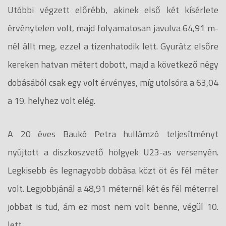
Utóbbi végzett előrébb, akinek első két kísérlete
érvénytelen volt, majd folyamatosan javulva 64,91 m-
nél állt meg, ezzel a tizenhatodik lett. Gyurátz elsőre
kereken hatvan métert dobott, majd a következő négy
dobásából csak egy volt érvényes, míg utolsóra a 63,04
a 19. helyhez volt elég.
A 20 éves Baukó Petra hullámzó teljesítményt
nyújtott a diszkoszvető hölgyek U23-as versenyén.
Legkisebb és legnagyobb dobása közt öt és fél méter
volt. Legjobbjánál a 48,91 méternél két és fél méterrel
jobbat is tud, ám ez most nem volt benne, végül 10.
lett.