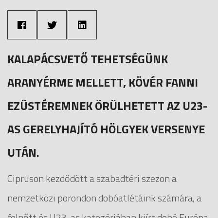
KALAPÁCSVETŐ TEHETSÉGÜNK
ARANYÉRME MELLETT, KÖVÉR FANNI
EZÜSTÉREMNEK ÖRÜLHETETT AZ U23-
AS GERELYHAJÍTÓ HÖLGYEK VERSENYE
UTÁN.
Cipruson kezdődött a szabadtéri szezon a
nemzetközi porondon dobóatlétáink számára, a
felnőtt és U23-as kategóriában kiírt dobó Európa