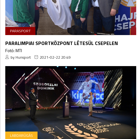
PARASPORT
PARALIMPIAI SPORTKÖZPONT LÉTESÜL CSEPELEN
Fotó: MTI
by Hunsport
2021-02-22 20:49
LABDARÚGÁS