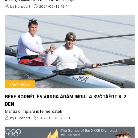
by Hunsport
2021-05-13 19:41
KAJAK-KENU
BÉKE KORNÉL ÉS VARGA ÁDÁM INDUL A KVÓTÁÉRT K-2-
BEN
Már az olimpiára is felmérőztek
by Hunsport
2021-05-05 23:18