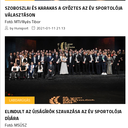
SZOBOSZLAI ÉS KARAKAS A GYŐZTES AZ ÉV SPORTOLÓJA
VÁLASZTÁSON
Fotó: MTI/Illyés Tibor
by Hunsport
2021-01-11 21:13
LABDARÚGÁS
ELINDULT AZ ÚJSÁGÍRÓK SZAVAZÁSA AZ ÉV SPORTOLÓJA
DÍJÁRA
Fotó: MSÚSZ