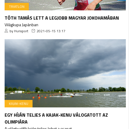
TRIATLON
TÓTH TAMÁS LETT A LEGJOBB MAGYAR JOKOHAMÁBAN
Világkupa Japánban
by Hunsport
2021-05-15 13:17
KAJAK-KENU
EGY HÍJÁN TELJES A KAJAK-KENU VÁLOGATOTT AZ
OLIMPIÁRA
A világkvalifikáción teljes lehet a csapat