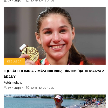
by Hunsport
2018-10-12 01:38
KÉZILABDA
IFJÚSÁGI OLIMPIA - MÁSODIK NAP, HÁROM ÚJABB MAGYAR
ARANY
Fotó: mob.hu
by Hunsport
2018-10-09 10:30