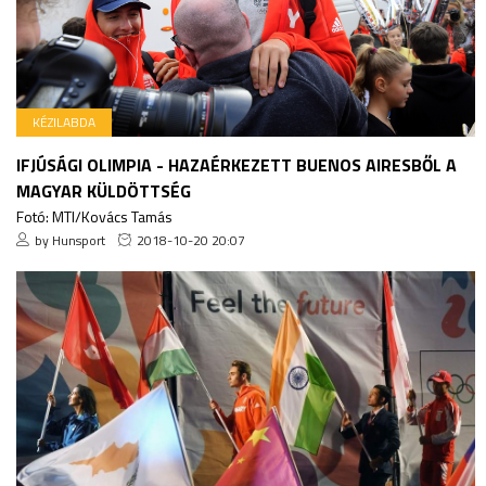
KÉZILABDA
IFJÚSÁGI OLIMPIA - HAZAÉRKEZETT BUENOS AIRESBŐL A
MAGYAR KÜLDÖTTSÉG
Fotó: MTI/Kovács Tamás
by Hunsport
2018-10-20 20:07