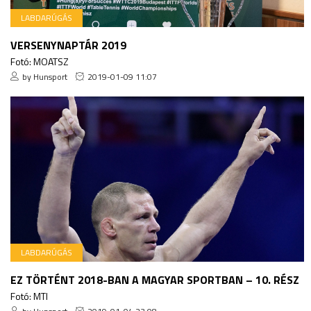
LABDARÚGÁS
VERSENYNAPTÁR 2019
Fotó: MOATSZ
by Hunsport
2019-01-09 11:07
LABDARÚGÁS
EZ TÖRTÉNT 2018-BAN A MAGYAR SPORTBAN – 10. RÉSZ
Fotó: MTI