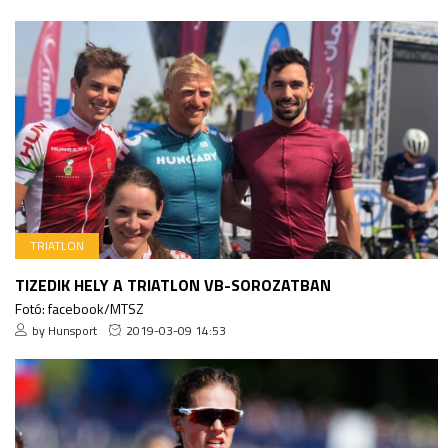
TRIATLON
TIZEDIK HELY A TRIATLON VB-SOROZATBAN
Fotó: facebook/MTSZ
by Hunsport
2019-03-09 14:53