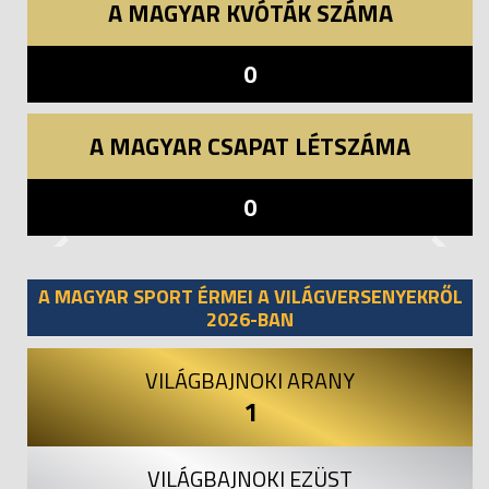
A MAGYAR KVÓTÁK SZÁMA
0
A MAGYAR CSAPAT LÉTSZÁMA
0
Previous
Next
A MAGYAR SPORT ÉRMEI A VILÁGVERSENYEKRŐL
2026-BAN
VILÁGBAJNOKI ARANY
1
VILÁGBAJNOKI EZÜST