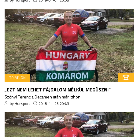
by Hunsport
2019-01-04 23:08
TRIATLON
„EZT NEM LEHET FÁJDALOM NÉLKÜL MEGÚSZNI”
Szőnyi Ferenc a Decamen után már itthon
by Hunsport
2018-11-23 20:43