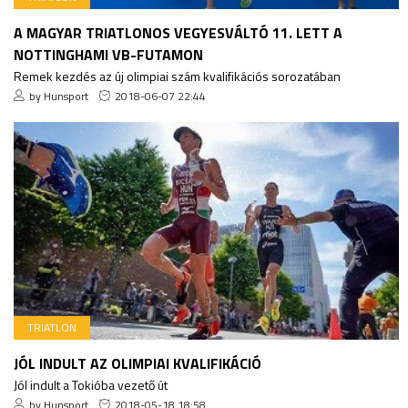
A MAGYAR TRIATLONOS VEGYESVÁLTÓ 11. LETT A
NOTTINGHAMI VB-FUTAMON
Remek kezdés az új olimpiai szám kvalifikációs sorozatában
by Hunsport
2018-06-07 22:44
TRIATLON
JÓL INDULT AZ OLIMPIAI KVALIFIKÁCIÓ
Jól indult a Tokióba vezető út
by Hunsport
2018-05-18 18:58