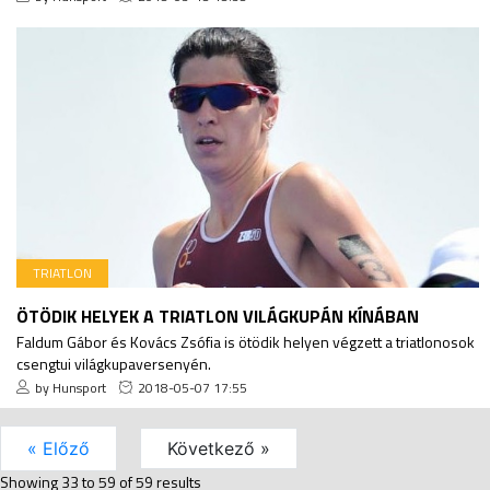
TRIATLON
ÖTÖDIK HELYEK A TRIATLON VILÁGKUPÁN KÍNÁBAN
Faldum Gábor és Kovács Zsófia is ötödik helyen végzett a triatlonosok
csengtui világkupaversenyén.
by Hunsport
2018-05-07 17:55
« Előző
Következő »
Showing
33
to
59
of
59
results