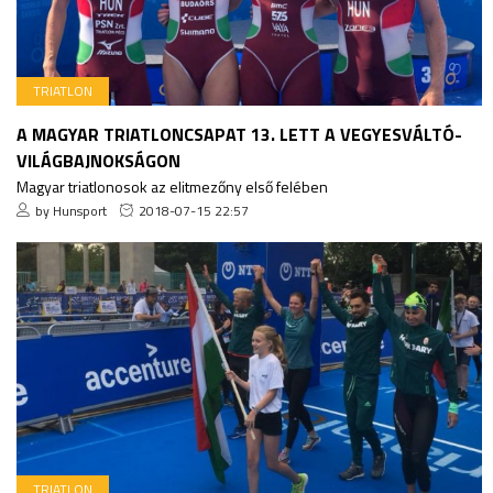
TRIATLON
A MAGYAR TRIATLONCSAPAT 13. LETT A VEGYESVÁLTÓ-
VILÁGBAJNOKSÁGON
Magyar triatlonosok az elitmezőny első felében
by Hunsport
2018-07-15 22:57
TRIATLON