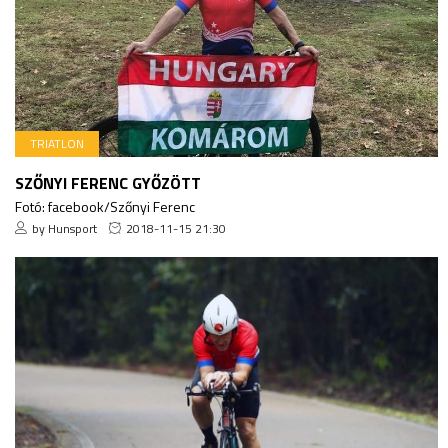
TRIATLON
SZŐNYI FERENC GYŐZÖTT
Fotó: facebook/Szőnyi Ferenc
by Hunsport
2018-11-15 21:30