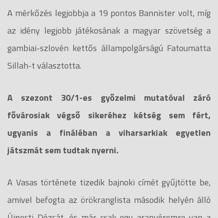
A mérkőzés legjobbja a 19 pontos Bannister volt, míg
az idény legjobb játékosának a magyar szövetség a
gambiai-szlovén kettős állampolgárságú Fatoumatta
Sillah-t választotta.
A szezont 30/1-es győzelmi mutatóval záró
fővárosiak végső sikeréhez kétség sem fért,
ugyanis a fináléban a viharsarkiak egyetlen
játszmát sem tudtak nyerni.
A Vasas története tizedik bajnoki címét gyűjtötte be,
amivel befogta az örökranglista második helyén álló
Újpesti Dózsát, és már csak egy aranyéremre van a