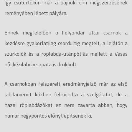
Így csütörtökön már a bajnoki cím megszerzésének
reményében lépett pályára.
Ennek megfelelően a Folyondár utcai csarnok a
kezdésre gyakorlatilag csordultig megtelt, a lelátón a
szurkolók és a röplabda-utánpótlás mellett a Vasas
női kézilabdacsapata is drukkolt.
A csarnokban felszerelt eredményjelző már az első
labdamenet közben felmondta a szolgálatot, de a
hazai röplabdázókat ez nem zavarta abban, hogy
hamar négypontos előnyt építsenek ki.