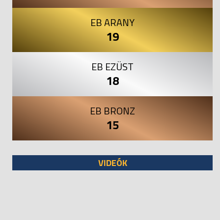
EB ARANY
19
EB EZÜST
18
EB BRONZ
15
VIDEÓK