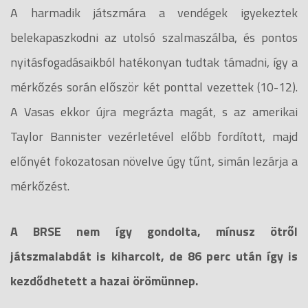
A harmadik játszmára a vendégek igyekeztek
belekapaszkodni az utolsó szalmaszálba, és pontos
nyitásfogadásaikból hatékonyan tudtak támadni, így a
mérkőzés során először két ponttal vezettek (10-12).
A Vasas ekkor újra megrázta magát, s az amerikai
Taylor Bannister vezérletével előbb fordított, majd
előnyét fokozatosan növelve úgy tűnt, simán lezárja a
mérkőzést.
A BRSE nem így gondolta, mínusz ötről
játszmalabdát is kiharcolt, de 86 perc után így is
kezdődhetett a hazai örömünnep.