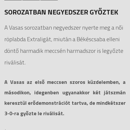
SOROZATBAN NEGYEDSZER GYŐZTEK
A Vasas sorozatban negyedszer nyerte meg a női
röplabda Extraligát, miután a Békéscsaba elleni
döntő harmadik meccsén harmadszor is legyőzte
riválisát.
A Vasas az első meccsen szoros küzdelemben, a
másodikon, idegenben ugyanakkor két játszmán
keresztül erődemonstrációt tartva, de mindkétszer
3-0-ra győzte le riválisát.