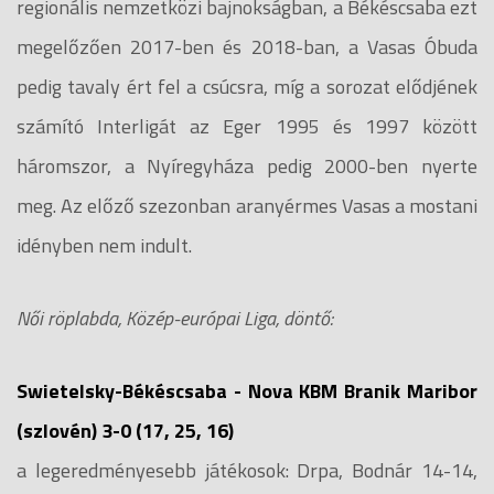
regionális nemzetközi bajnokságban, a Békéscsaba ezt
megelőzően 2017-ben és 2018-ban, a Vasas Óbuda
pedig tavaly ért fel a csúcsra, míg a sorozat elődjének
számító Interligát az Eger 1995 és 1997 között
háromszor, a Nyíregyháza pedig 2000-ben nyerte
meg. Az előző szezonban aranyérmes Vasas a mostani
idényben nem indult.
Női röplabda, Közép-európai Liga, döntő:
Swietelsky-Békéscsaba - Nova KBM Branik Maribor
(szlovén) 3-0 (17, 25, 16)
a legeredményesebb játékosok: Drpa, Bodnár 14-14,