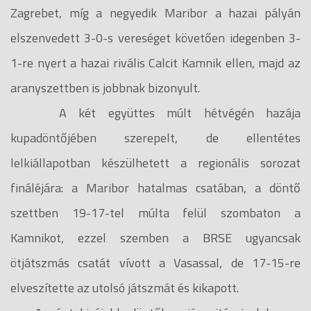
Zagrebet, míg a negyedik Maribor a hazai pályán
elszenvedett 3-0-s vereséget követően idegenben 3-
1-re nyert a hazai rivális Calcit Kamnik ellen, majd az
aranyszettben is jobbnak bizonyult.
A két együttes múlt hétvégén hazája
kupadöntőjében szerepelt, de ellentétes
lelkiállapotban készülhetett a regionális sorozat
fináléjára: a Maribor hatalmas csatában, a döntő
szettben 19-17-tel múlta felül szombaton a
Kamnikot, ezzel szemben a BRSE ugyancsak
ötjátszmás csatát vívott a Vasassal, de 17-15-re
elveszítette az utolsó játszmát és kikapott.