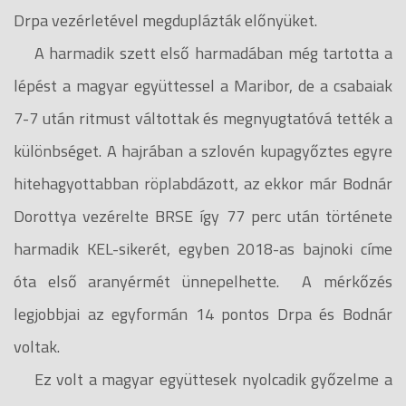
Drpa vezérletével megduplázták előnyüket.
A harmadik szett első harmadában még tartotta a
lépést a magyar együttessel a Maribor, de a csabaiak
7-7 után ritmust váltottak és megnyugtatóvá tették a
különbséget. A hajrában a szlovén kupagyőztes egyre
hitehagyottabban röplabdázott, az ekkor már Bodnár
Dorottya vezérelte BRSE így 77 perc után története
harmadik KEL-sikerét, egyben 2018-as bajnoki címe
óta első aranyérmét ünnepelhette. A mérkőzés
legjobbjai az egyformán 14 pontos Drpa és Bodnár
voltak.
Ez volt a magyar együttesek nyolcadik győzelme a