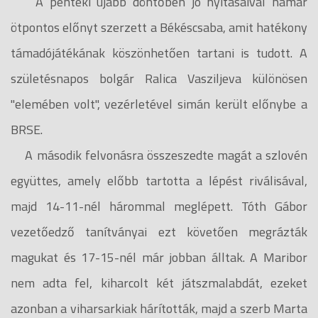
A pénteki újabb döntőben jó nyitásaival hamar
ötpontos előnyt szerzett a Békéscsaba, amit hatékony
támadójátékának köszönhetően tartani is tudott. A
születésnapos bolgár Ralica Vasziljeva különösen
"elemében volt", vezérletével simán került előnybe a
BRSE.
A második felvonásra összeszedte magát a szlovén
együttes, amely előbb tartotta a lépést riválisával,
majd 14-11-nél hárommal meglépett. Tóth Gábor
vezetőedző tanítványai ezt követően megrázták
magukat és 17-15-nél már jobban álltak. A Maribor
nem adta fel, kiharcolt két játszmalabdát, ezeket
azonban a viharsarkiak hárították, majd a szerb Marta