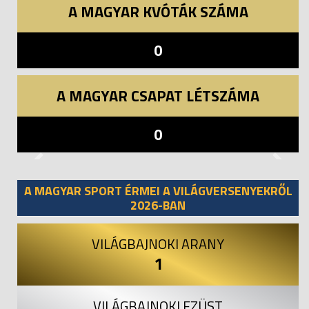
A MAGYAR KVÓTÁK SZÁMA
0
A MAGYAR CSAPAT LÉTSZÁMA
0
Previous
Next
A MAGYAR SPORT ÉRMEI A VILÁGVERSENYEKRŐL
2026-BAN
VILÁGBAJNOKI ARANY
1
VILÁGBAJNOKI EZÜST