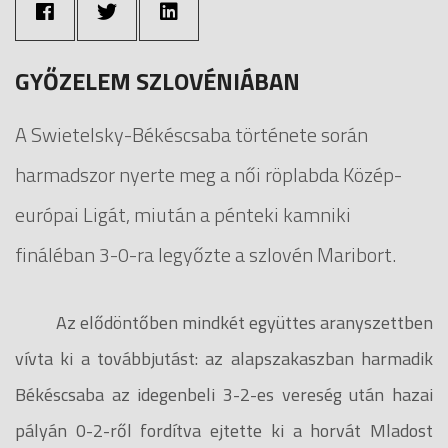
GYŐZELEM SZLOVÉNIÁBAN
A Swietelsky-Békéscsaba története során
harmadszor nyerte meg a női röplabda Közép-
európai Ligát, miután a pénteki kamniki
fináléban 3-0-ra legyőzte a szlovén Maribort.
Az elődöntőben mindkét együttes aranyszettben
vívta ki a továbbjutást: az alapszakaszban harmadik
Békéscsaba az idegenbeli 3-2-es vereség után hazai
pályán 0-2-ről fordítva ejtette ki a horvát Mladost