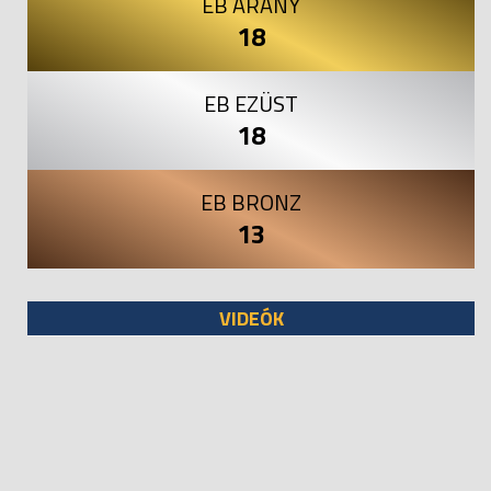
EB ARANY
18
EB EZÜST
18
EB BRONZ
13
VIDEÓK