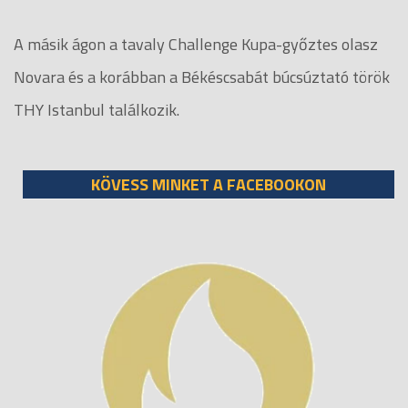
A másik ágon a tavaly Challenge Kupa-győztes olasz
Novara és a korábban a Békéscsabát búcsúztató török
THY Istanbul találkozik.
KÖVESS MINKET A FACEBOOKON