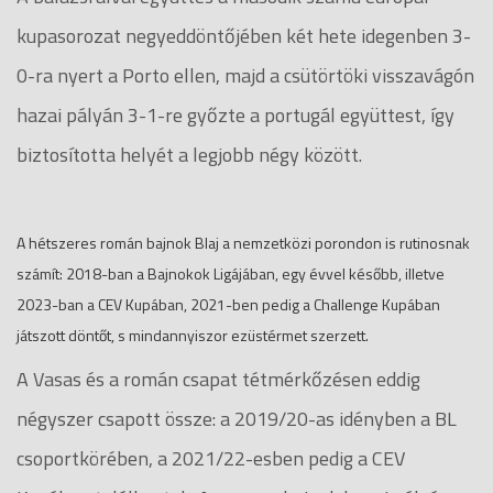
kupasorozat negyeddöntőjében két hete idegenben 3-
0-ra nyert a Porto ellen, majd a csütörtöki visszavágón
hazai pályán 3-1-re győzte a portugál együttest, így
biztosította helyét a legjobb négy között.
A hétszeres román bajnok Blaj a nemzetközi porondon is rutinosnak
számít: 2018-ban a Bajnokok Ligájában, egy évvel később, illetve
2023-ban a CEV Kupában, 2021-ben pedig a Challenge Kupában
játszott döntőt, s mindannyiszor ezüstérmet szerzett.
A Vasas és a román csapat tétmérkőzésen eddig
négyszer csapott össze: a 2019/20-as idényben a BL
csoportkörében, a 2021/22-esben pedig a CEV