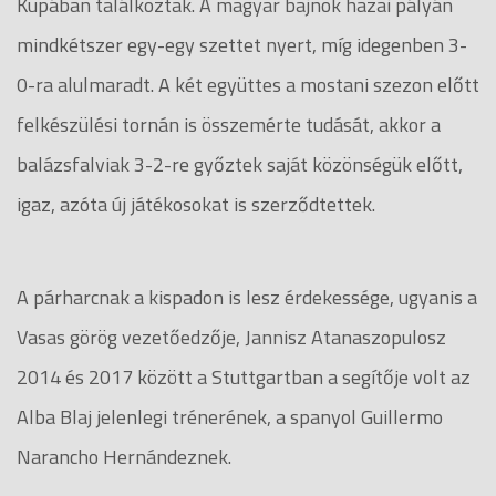
Kupában találkoztak. A magyar bajnok hazai pályán
mindkétszer egy-egy szettet nyert, míg idegenben 3-
0-ra alulmaradt. A két együttes a mostani szezon előtt
felkészülési tornán is összemérte tudását, akkor a
balázsfalviak 3-2-re győztek saját közönségük előtt,
igaz, azóta új játékosokat is szerződtettek.
A párharcnak a kispadon is lesz érdekessége, ugyanis a
Vasas görög vezetőedzője, Jannisz Atanaszopulosz
2014 és 2017 között a Stuttgartban a segítője volt az
Alba Blaj jelenlegi trénerének, a spanyol Guillermo
Narancho Hernándeznek.