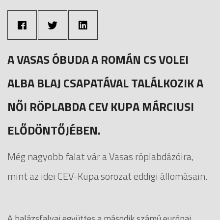
A VASAS ÓBUDA A ROMÁN CS VOLEI
ALBA BLAJ CSAPATÁVAL TALÁLKOZIK A
NŐI RÖPLABDA CEV KUPA MÁRCIUSI
ELŐDÖNTŐJÉBEN.
Még nagyobb falat vár a Vasas röplabdázóira,
mint az idei CEV-Kupa sorozat eddigi állomásain.
A balázsfalvai együttes a második számú európai