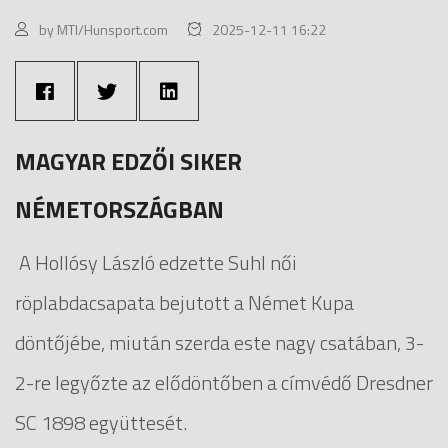
by MTI/Hunsport.com
2025-12-11 16:22
MAGYAR EDZŐI SIKER
NÉMETORSZÁGBAN
A Hollósy László edzette Suhl női
röplabdacsapata bejutott a Német Kupa
döntőjébe, miután szerda este nagy csatában, 3-
2-re legyőzte az elődöntőben a címvédő Dresdner
SC 1898 együttesét.