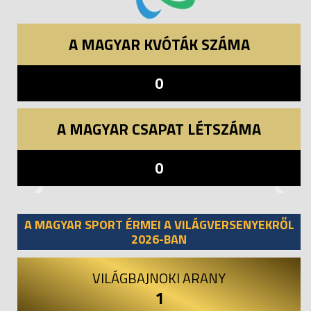
A MAGYAR KVÓTÁK SZÁMA
0
A MAGYAR CSAPAT LÉTSZÁMA
0
Previous
Next
A MAGYAR SPORT ÉRMEI A VILÁGVERSENYEKRŐL
2026-BAN
VILÁGBAJNOKI ARANY
1