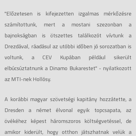
"Előzetesen is kifejezetten izgalmas mérkőzésre
számítottunk, mert a mostani szezonban a
bajnokságban is ötszettes találkozót vívtunk a
Drezdával, ráadásul az utóbbi időben jó sorozatban is
voltunk, a CEV Kupában például sikerült
elbúcsúztatnunk a Dinamo Bukarestet" - nyilatkozott
az MTI-nek Hollósy.
A korábbi magyar szövetségi kapitány hozzátette, a
Dresden a német élvonal egyik topcsapata, az
övékéhez képest háromszoros költségvetéssel, de
amikor kiderült, hogy otthon játszhatnak velük a