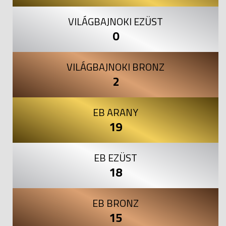
VILÁGBAJNOKI EZÜST
0
VILÁGBAJNOKI BRONZ
2
EB ARANY
19
EB EZÜST
18
EB BRONZ
15