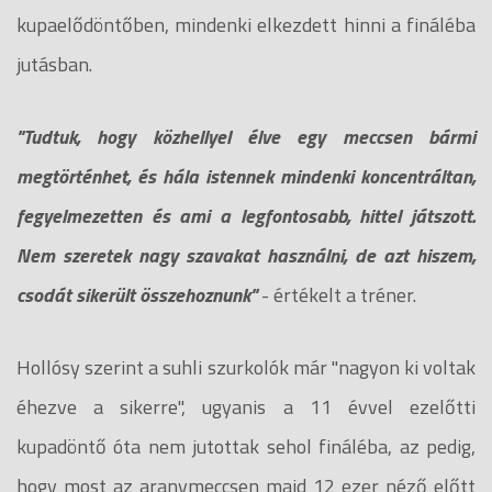
kupaelődöntőben, mindenki elkezdett hinni a fináléba
jutásban.
"Tudtuk, hogy közhellyel élve egy meccsen bármi
megtörténhet, és hála istennek mindenki koncentráltan,
fegyelmezetten és ami a legfontosabb, hittel játszott.
Nem szeretek nagy szavakat használni, de azt hiszem,
csodát sikerült összehoznunk"
- értékelt a tréner.
Hollósy szerint a suhli szurkolók már "nagyon ki voltak
éhezve a sikerre", ugyanis a 11 évvel ezelőtti
kupadöntő óta nem jutottak sehol fináléba, az pedig,
hogy most az aranymeccsen majd 12 ezer néző előtt