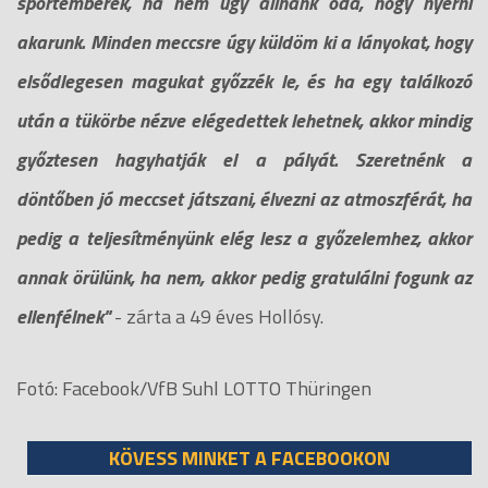
sportemberek, ha nem úgy állnánk oda, hogy nyerni
akarunk. Minden meccsre úgy küldöm ki a lányokat, hogy
elsődlegesen magukat győzzék le, és ha egy találkozó
után a tükörbe nézve elégedettek lehetnek, akkor mindig
győztesen hagyhatják el a pályát. Szeretnénk a
döntőben jó meccset játszani, élvezni az atmoszférát, ha
pedig a teljesítményünk elég lesz a győzelemhez, akkor
annak örülünk, ha nem, akkor pedig gratulálni fogunk az
ellenfélnek"
- zárta a 49 éves Hollósy.
Fotó: Facebook/VfB Suhl LOTTO Thüringen
KÖVESS MINKET A FACEBOOKON