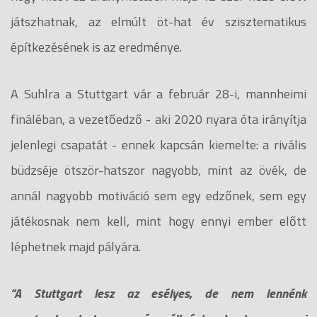
játszhatnak, az elmúlt öt-hat év szisztematikus
építkezésének is az eredménye.
A Suhlra a Stuttgart vár a február 28-i, mannheimi
fináléban, a vezetőedző - aki 2020 nyara óta irányítja
jelenlegi csapatát - ennek kapcsán kiemelte: a rivális
büdzséje ötször-hatszor nagyobb, mint az övék, de
annál nagyobb motiváció sem egy edzőnek, sem egy
játékosnak nem kell, mint hogy ennyi ember előtt
léphetnek majd pályára.
"A Stuttgart lesz az esélyes, de nem lennénk