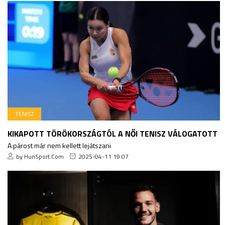
TENISZ
KIKAPOTT TÖRÖKORSZÁGTÓL A NŐI TENISZ VÁLOGATOTT
A párost már nem kellett lejátszani
by HunSport.Com
2025-04-11 19:07