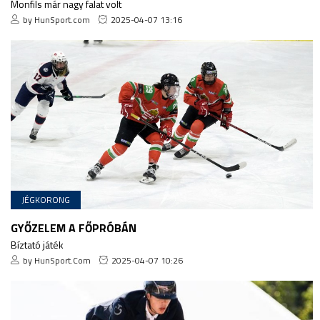
Monfils már nagy falat volt
by HunSport.com
2025-04-07 13:16
JÉGKORONG
GYŐZELEM A FŐPRÓBÁN
Bíztató játék
by HunSport.Com
2025-04-07 10:26