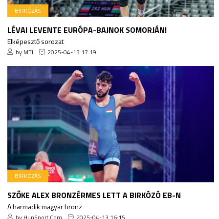
BIRKÓZÁS
LÉVAI LEVENTE EURÓPA-BAJNOK SOMORJÁN!
Elképesztő sorozat
by MTI
2025-04-13 17:19
BIRKÓZÁS
SZŐKE ALEX BRONZÉRMES LETT A BIRKÓZÓ EB-N
A harmadik magyar bronz
by HunSport.Com
2025-04-13 16:15