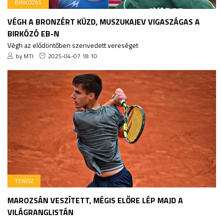
BIRKÓZÁS
VÉGH A BRONZÉRT KÜZD, MUSZUKAJEV VIGASZÁGAS A
BIRKÓZÓ EB-N
Végh az elődöntőben szenvedett vereséget
by MTI
2025-04-07 18:10
TENISZ
MAROZSÁN VESZÍTETT, MÉGIS ELŐRE LÉP MAJD A
VILÁGRANGLISTÁN