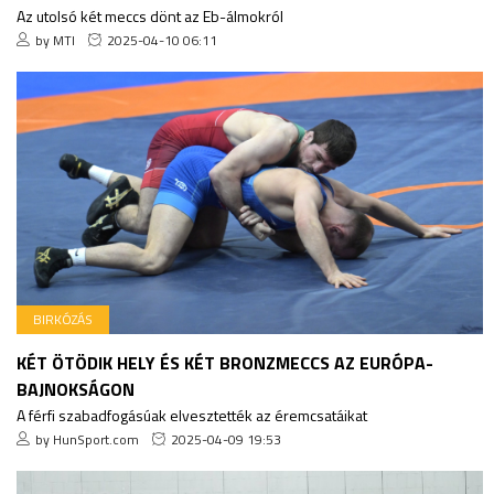
Az utolsó két meccs dönt az Eb-álmokról
by MTI
2025-04-10 06:11
BIRKÓZÁS
KÉT ÖTÖDIK HELY ÉS KÉT BRONZMECCS AZ EURÓPA-
BAJNOKSÁGON
A férfi szabadfogásúak elvesztették az éremcsatáikat
by HunSport.com
2025-04-09 19:53