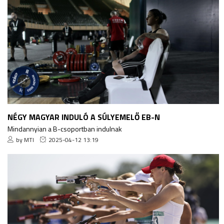
NÉGY MAGYAR INDULÓ A SÚLYEMELŐ EB-N
Mindannyian a B-csoportban indulnak
by MTI
2025-04-12 13:19