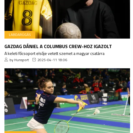
LABDARÚGÁS
GAZDAG DÁNIEL A COLUMBUS CREW-HOZ IGAZOLT
A keleti főcsoport elsője vetett szemet a magyar csatárra
by Hunsport
2025-04-11 18:06