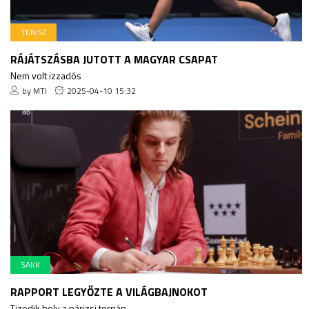
TENISZ
RÁJÁTSZÁSBA JUTOTT A MAGYAR CSAPAT
Nem volt izzadós
by MTI
2025-04-10 15:32
SAKK
RAPPORT LEGYŐZTE A VILÁGBAJNOKOT
Tizedik hely a párizsi tornán