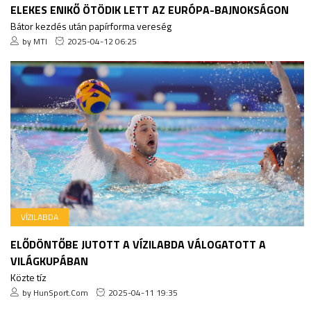
ELEKES ENIKŐ ÖTÖDIK LETT AZ EURÓPA-BAJNOKSÁGON
Bátor kezdés után papírforma vereség
by MTI
2025-04-12 06:25
VÍZILABDA
ELŐDÖNTŐBE JUTOTT A VÍZILABDA VÁLOGATOTT A
VILÁGKUPÁBAN
Közte tíz
by HunSport.Com
2025-04-11 19:35