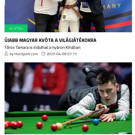
JU-JITSU
ÚJABB MAGYAR KVÓTA A VILÁGJÁTÉKOKRA
Tőrös Tamara is indulhat a nyáron Kínában
by HunSport.com
2025-04-09 07:11