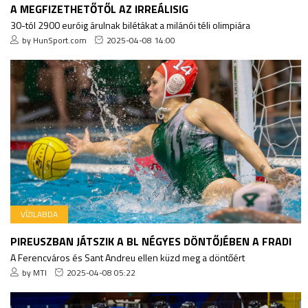
A MEGFIZETHETŐTŐL AZ IRREÁLISIG
30-tól 2900 euróig árulnak bilétákat a milánói téli olimpiára
by HunSport.com
2025-04-08 14:00
VÍZILABDA
PIREUSZBAN JÁTSZIK A BL NÉGYES DÖNTŐJÉBEN A FRADI
A Ferencváros és Sant Andreu ellen küzd meg a döntőért
by MTI
2025-04-08 05:22