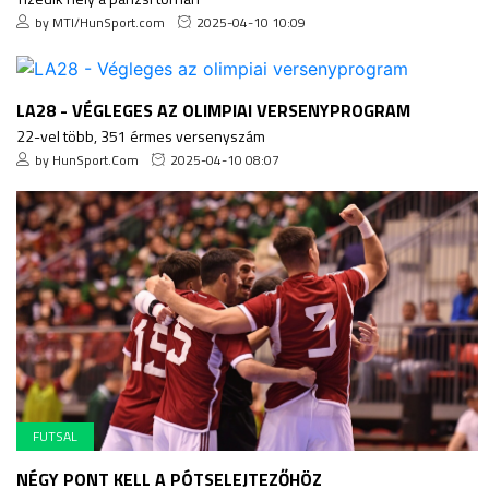
by MTI/HunSport.com
2025-04-10 10:09
LA28 - VÉGLEGES AZ OLIMPIAI VERSENYPROGRAM
22-vel több, 351 érmes versenyszám
by HunSport.Com
2025-04-10 08:07
FUTSAL
NÉGY PONT KELL A PÓTSELEJTEZŐHÖZ