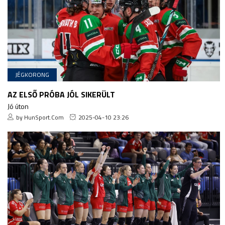
JÉGKORONG
AZ ELSŐ PRÓBA JÓL SIKERÜLT
Jó úton
by HunSport.Com
2025-04-10 23:26