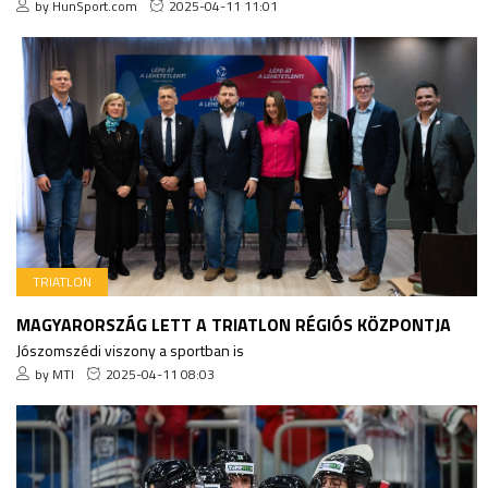
by HunSport.com
2025-04-11 11:01
TRIATLON
MAGYARORSZÁG LETT A TRIATLON RÉGIÓS KÖZPONTJA
Jószomszédi viszony a sportban is
by MTI
2025-04-11 08:03