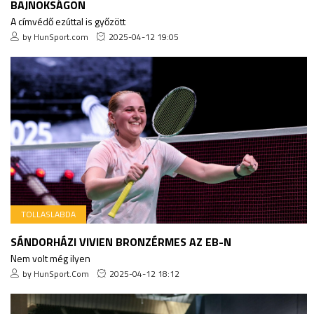
BAJNOKSÁGON
A címvédő ezúttal is győzött
by HunSport.com
2025-04-12 19:05
TOLLASLABDA
SÁNDORHÁZI VIVIEN BRONZÉRMES AZ EB-N
Nem volt még ilyen
by HunSport.Com
2025-04-12 18:12