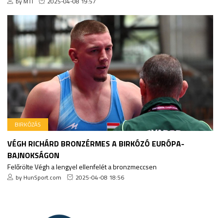
by MTI
2025-04-08 19:57
BIRKÓZÁS
VÉGH RICHÁRD BRONZÉRMES A BIRKÓZÓ EURÓPA-
BAJNOKSÁGON
Felőrölte Végh a lengyel ellenfelét a bronzmeccsen
by HunSport.com
2025-04-08 18:56