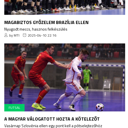
MAGABIZTOS GYŐZELEM BRAZÍLIA ELLEN
Nyugodt meccs, hasznos felkészülés
by MTI
2025-04-10 22:16
FUTSAL
A MAGYAR VÁLOGATOTT HOZTA A KÖTELEZŐT
Vasárnap Szlovénia ellen egy pont kell a pótselejtezőhöz