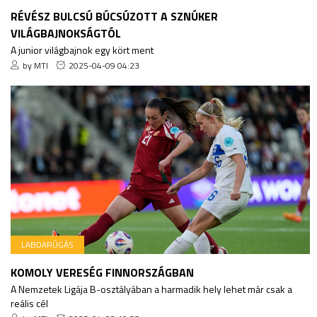
RÉVÉSZ BULCSÚ BÚCSÚZOTT A SZNÚKER
VILÁGBAJNOKSÁGTÓL
A junior világbajnok egy kört ment
by MTI
2025-04-09 04:23
LABDARÚGÁS
KOMOLY VERESÉG FINNORSZÁGBAN
A Nemzetek Ligája B-osztályában a harmadik hely lehet már csak a
reális cél