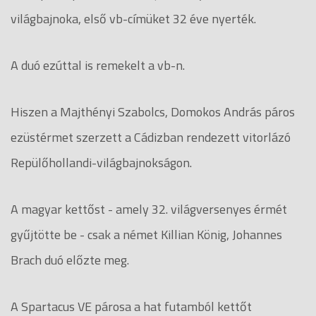
világbajnoka, első vb-címüket 32 éve nyerték.
A duó ezúttal is remekelt a vb-n.
Hiszen a Majthényi Szabolcs, Domokos András páros
ezüstérmet szerzett a Cádizban rendezett vitorlázó
Repülőhollandi-világbajnokságon.
A magyar kettőst - amely 32. világversenyes érmét
gyűjtötte be - csak a német Killian König, Johannes
Brach duó előzte meg.
A Spartacus VE párosa a hat futamból kettőt