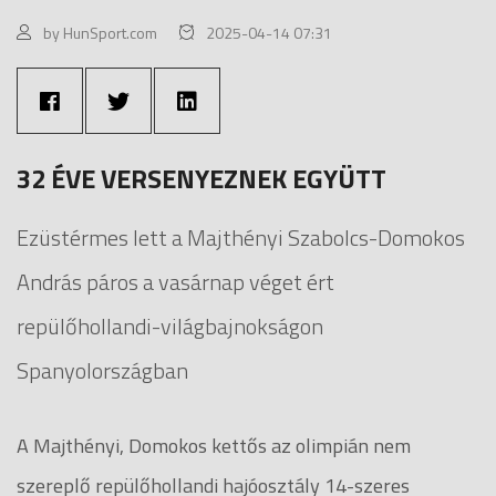
by HunSport.com
2025-04-14 07:31
32 ÉVE VERSENYEZNEK EGYÜTT
Ezüstérmes lett a Majthényi Szabolcs-Domokos
András páros a vasárnap véget ért
repülőhollandi-világbajnokságon
Spanyolországban
A Majthényi, Domokos kettős az olimpián nem
szereplő repülőhollandi hajóosztály 14-szeres