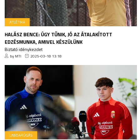
ATLÉTIKA
HALÁSZ BENCE: ÚGY TŰNIK, JÓ AZ ÁTALAKÍTOTT
EDZÉSMUNKA, AMIVEL KÉSZÜLÜNK
Biztató idénykezdet
by MTI
2025-03-18 13:18
LABDARÚGÁS