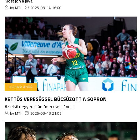
Most jön a java
by MTI
2025-03-14 16:00
KOSÁRLABDA
KETTŐS VERESÉGGEL BÚCSÚZOTT A SOPRON
Az első negyed után "meccsnull" volt
by MTI
2025-03-13 21:03