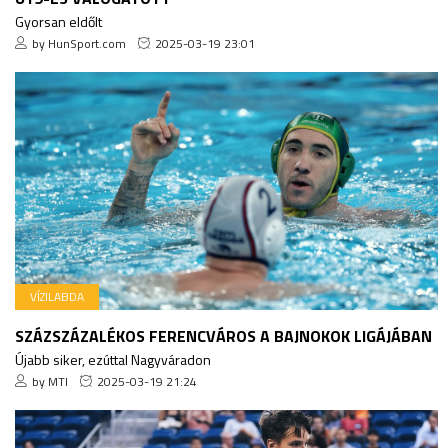
Gyorsan eldőlt
by HunSport.com
2025-03-19 23:01
VÍZILABDA
SZÁZSZÁZALÉKOS FERENCVÁROS A BAJNOKOK LIGÁJÁBAN
Újabb siker, ezúttal Nagyváradon
by MTI
2025-03-19 21:24