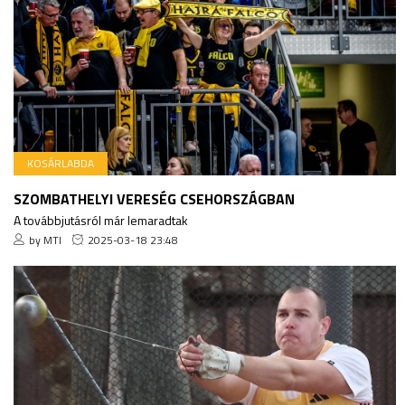
KOSÁRLABDA
SZOMBATHELYI VERESÉG CSEHORSZÁGBAN
A továbbjutásról már lemaradtak
by MTI
2025-03-18 23:48