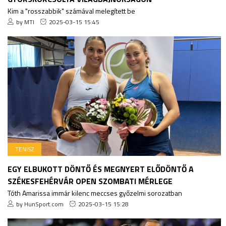
Kim a "rosszabbik" számával melegített be
by MTI
2025-03-15 15:45
TENISZ
EGY ELBUKOTT DÖNTŐ ÉS MEGNYERT ELŐDÖNTŐ A
SZÉKESFEHÉRVÁR OPEN SZOMBATI MÉRLEGE
Tóth Amarissa immár kilenc meccses győzelmi sorozatban
by HunSport.com
2025-03-15 15:28