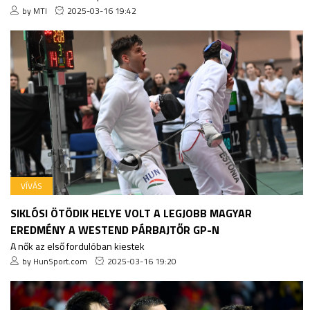
by MTI
2025-03-16 19:42
VÍVÁS
SIKLÓSI ÖTÖDIK HELYE VOLT A LEGJOBB MAGYAR
EREDMÉNY A WESTEND PÁRBAJTŐR GP-N
A nők az első fordulóban kiestek
by HunSport.com
2025-03-16 19:20