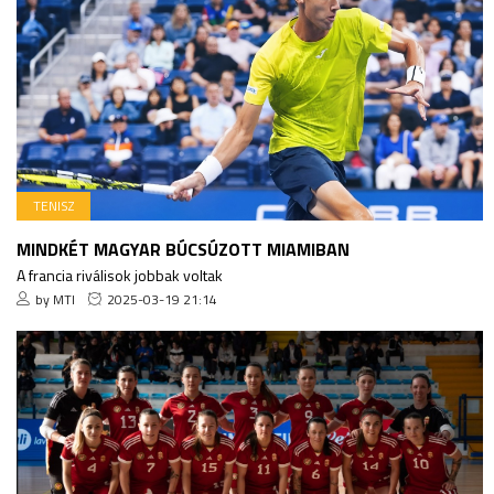
TENISZ
MINDKÉT MAGYAR BÚCSÚZOTT MIAMIBAN
A francia riválisok jobbak voltak
by MTI
2025-03-19 21:14