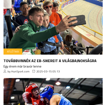
ATLÉTIKA
TOVÁBBVINNÉK AZ EB-SIKEREIT A VILÁGBAJNOKSÁGRA
Egy érem már bravúr lenne
by HunSport.com
2025-03-15 05:13