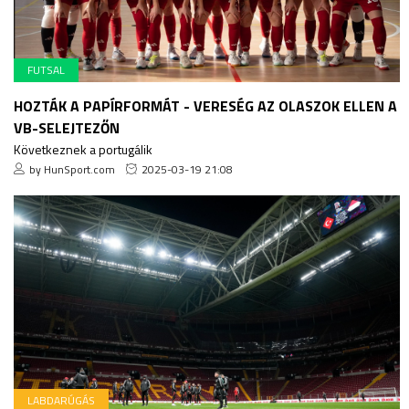
FUTSAL
HOZTÁK A PAPÍRFORMÁT - VERESÉG AZ OLASZOK ELLEN A
VB-SELEJTEZŐN
Következnek a portugálik
by HunSport.com
2025-03-19 21:08
LABDARÚGÁS