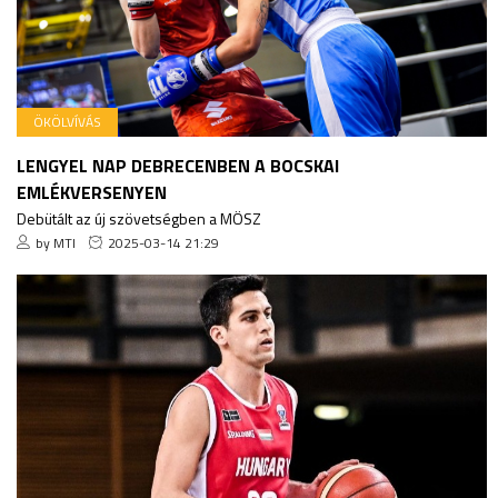
ÖKÖLVÍVÁS
LENGYEL NAP DEBRECENBEN A BOCSKAI
EMLÉKVERSENYEN
Debütált az új szövetségben a MÖSZ
by MTI
2025-03-14 21:29