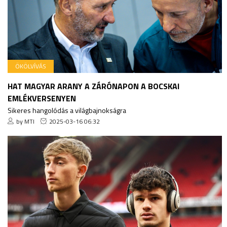
ÖKÖLVÍVÁS
HAT MAGYAR ARANY A ZÁRÓNAPON A BOCSKAI
EMLÉKVERSENYEN
Sikeres hangolódás a világbajnokságra
by MTI
2025-03-16 06:32