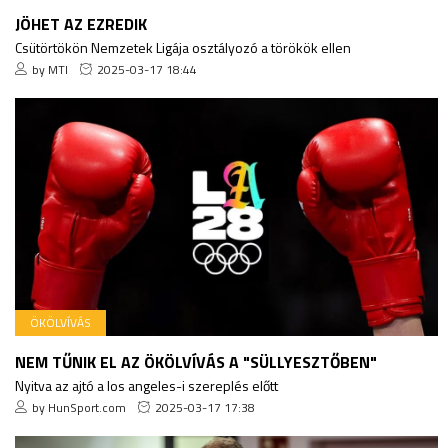
JÖHET AZ EZREDIK
Csütörtökön Nemzetek Ligája osztályozó a törökök ellen
by MTI
2025-03-17 18:44
ÖKÖLVÍVÁS
NEM TŰNIK EL AZ ÖKÖLVÍVÁS A "SÜLLYESZTŐBEN"
Nyitva az ajtó a los angeles-i szereplés előtt
by HunSport.com
2025-03-17 17:38