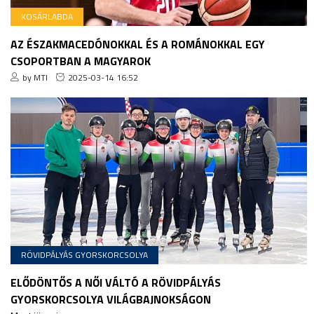
KOSÁRLABDA
AZ ÉSZAKMACEDÓNOKKAL ÉS A ROMÁNOKKAL EGY
CSOPORTBAN A MAGYAROK
by MTI
2025-03-14 16:52
RÖVIDPÁLYÁS GYORSKORCSOLYA
ELŐDÖNTŐS A NŐI VÁLTÓ A RÖVIDPÁLYÁS
GYORSKORCSOLYA VILÁGBAJNOKSÁGON