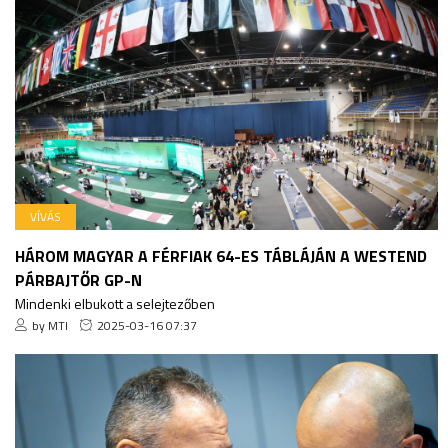
VÍVÁS
HÁROM MAGYAR A FÉRFIAK 64-ES TÁBLÁJÁN A WESTEND
PÁRBAJTŐR GP-N
Mindenki elbukott a selejtezőben
by MTI
2025-03-16 07:37