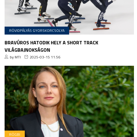
RÖVIDPÁLYÁS GYORSKORCSOLYA
BRAVÚROS HATODIK HELY A SHORT TRACK
VILÁGBAJNOKSÁGON
by MTI
2025-03-15 11:56
RÖGBI