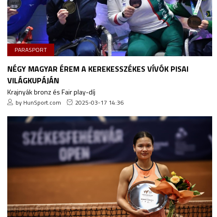
PARASPORT
NÉGY MAGYAR ÉREM A KEREKESSZÉKES VÍVÓK PISAI
VILÁGKUPÁJÁN
Krajnyák bronz és Fair play-díj
by HunSport.com
2025-03-17 14:36