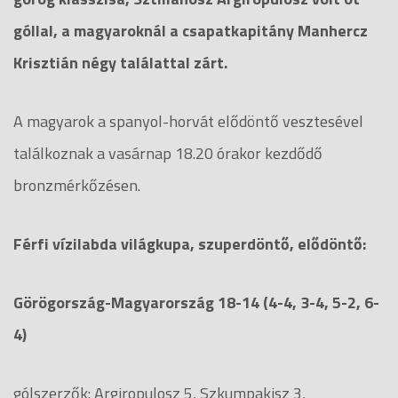
góllal, a magyaroknál a csapatkapitány Manhercz
Krisztián négy találattal zárt.
A magyarok a spanyol-horvát elődöntő vesztesével
találkoznak a vasárnap 18.20 órakor kezdődő
bronzmérkőzésen.
Férfi vízilabda világkupa, szuperdöntő, elődöntő:
Görögország-Magyarország 18-14 (4-4, 3-4, 5-2, 6-
4)
gólszerzők: Argiropulosz 5, Szkumpakisz 3,