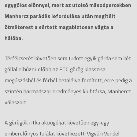
egygólos előnnyel, mert az utolsó másodpercekben
Manhercz parádés lefordulása után megítélt
ötméterest a sértett magabiztosan vágta a
hálóba.
Térfélcserét követően sem tudott egyik gárda sem két
góllal elhúzni: előbb az FTC görög klasszisa
megúszásból és fórból betalálva fordított, erre pedig a
szintén harmadszor eredményes klubtársa, Manhercz
válaszolt.
A görögök ritka akciógólját követően egy-egy
emberelőnyös találat következett: Vigvári Vendel