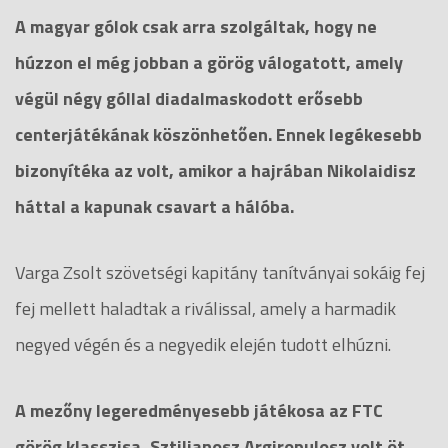
A magyar gólok csak arra szolgáltak, hogy ne
húzzon el még jobban a görög válogatott, amely
végül négy góllal diadalmaskodott erősebb
centerjátékának köszönhetően. Ennek legékesebb
bizonyítéka az volt, amikor a hajrában Nikolaidisz
háttal a kapunak csavart a hálóba.
Varga Zsolt szövetségi kapitány tanítványai sokáig fej
fej mellett haladtak a riválissal, amely a harmadik
negyed végén és a negyedik elején tudott elhúzni.
A mezőny legeredményesebb játékosa az FTC
görög klasszisa, Sztilianosz Argiropulosz volt öt