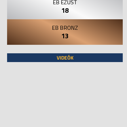
EB EZÜST
18
EB BRONZ
13
VIDEÓK