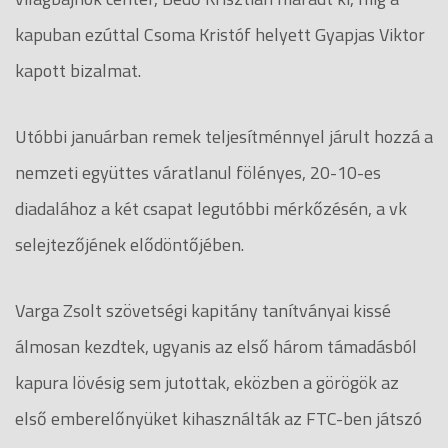
kapuban ezúttal Csoma Kristóf helyett Gyapjas Viktor
kapott bizalmat.
Utóbbi januárban remek teljesítménnyel járult hozzá a
nemzeti együttes váratlanul fölényes, 20-10-es
diadalához a két csapat legutóbbi mérkőzésén, a vk
selejtezőjének elődöntőjében.
Varga Zsolt szövetségi kapitány tanítványai kissé
álmosan kezdtek, ugyanis az első három támadásból
kapura lövésig sem jutottak, eközben a görögök az
első emberelőnyüket kihasználták az FTC-ben játszó