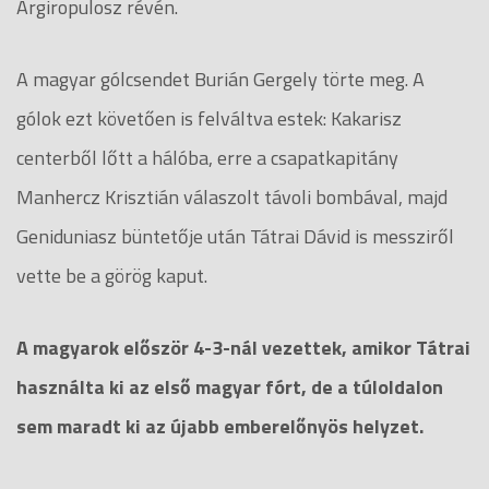
Argiropulosz révén.
A magyar gólcsendet Burián Gergely törte meg. A
gólok ezt követően is felváltva estek: Kakarisz
centerből lőtt a hálóba, erre a csapatkapitány
Manhercz Krisztián válaszolt távoli bombával, majd
Geniduniasz büntetője után Tátrai Dávid is messziről
vette be a görög kaput.
A magyarok először 4-3-nál vezettek, amikor Tátrai
használta ki az első magyar fórt, de a túloldalon
sem maradt ki az újabb emberelőnyös helyzet.