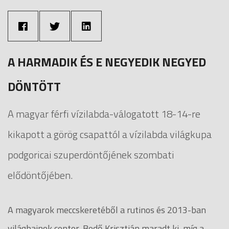
A HARMADIK ÉS E NEGYEDIK NEGYED
DÖNTÖTT
A magyar férfi vízilabda-válogatott 18-14-re
kikapott a görög csapattól a vízilabda világkupa
podgoricai szuperdöntőjének szombati
elődöntőjében.
A magyarok meccskeretéből a rutinos és 2013-ban
világbajnok center, Bedő Krisztián maradt ki, míg a