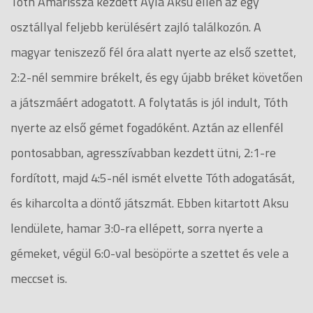
Tóth Amarissza kezdett Ayla Aksu ellen az egy
osztállyal feljebb kerülésért zajló találkozón. A
magyar teniszező fél óra alatt nyerte az első szettet,
2:2-nél semmire brékelt, és egy újabb bréket követően
a játszmáért adogatott. A folytatás is jól indult, Tóth
nyerte az első gémet fogadóként. Aztán az ellenfél
pontosabban, agresszívabban kezdett ütni, 2:1-re
fordított, majd 4:5-nél ismét elvette Tóth adogatását,
és kiharcolta a döntő játszmát. Ebben kitartott Aksu
lendülete, hamar 3:0-ra ellépett, sorra nyerte a
gémeket, végül 6:0-val besöpörte a szettet és vele a
meccset is.