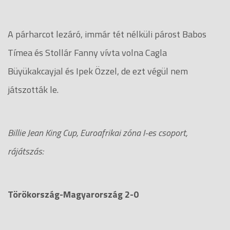
A párharcot lezáró, immár tét nélküli párost Babos
Tímea és Stollár Fanny vívta volna Cagla
Büyükakcayjal és Ipek Özzel, de ezt végül nem
játszották le.
Billie Jean King Cup, Euroafrikai zóna I-es csoport,
rájátszás:
Törökország-Magyarország 2-0