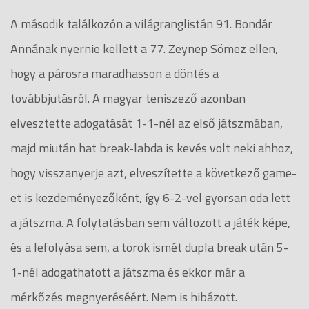
A második találkozón a világranglistán 91. Bondár
Annának nyernie kellett a 77. Zeynep Sömez ellen,
hogy a párosra maradhasson a döntés a
továbbjutásról. A magyar teniszező azonban
elvesztette adogatását 1-1-nél az első játszmában,
majd miután hat break-labda is kevés volt neki ahhoz,
hogy visszanyerje azt, elveszítette a következő game-
et is kezdeményezőként, így 6-2-vel gyorsan oda lett
a játszma. A folytatásban sem változott a játék képe,
és a lefolyása sem, a török ismét dupla break után 5-
1-nél adogathatott a játszma és ekkor már a
mérkőzés megnyeréséért. Nem is hibázott.