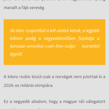
maradt a fájó vereség.
Az ötös csoportból a két utolsó kiesik, a legjobb
három pedig a negyeddöntőben folytatja a
kanadai-amerikai-cseh-finn-svájci kvintettel
együtt.
A kilenc rivális közül csak a norvégok nem jutottak ki a
2026-os milánói olimpiára.
Ez a negyedik alkalom, hogy a magyar női válogatott