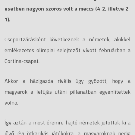
esetben nagyon szoros volt a meccs (4-2, illetve 2-
1).
Csoportzárásként következnek a németek, akikkel
emlékezetes olimpiai selejtezőt vívott februárban a
Cortina-csapat.
Akkor a házigazda rivális úgy győzött, hogy a
magyarok a lefújás utáni pillanatban egyenlítettek
volna.
Így aztán a most éremre hajtó németek jutottak ki a
jövő évi ötkarikás játékokra, a magyaroknak pedig