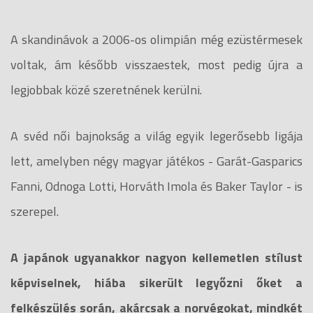
A skandinávok a 2006-os olimpián még ezüstérmesek
voltak, ám később visszaestek, most pedig újra a
legjobbak közé szeretnének kerülni.
A svéd női bajnokság a világ egyik legerősebb ligája
lett, amelyben négy magyar játékos - Garát-Gasparics
Fanni, Odnoga Lotti, Horváth Imola és Baker Taylor - is
szerepel.
A japánok ugyanakkor nagyon kellemetlen stílust
képviselnek, hiába sikerült legyőzni őket a
felkészülés során, akárcsak a norvégokat, mindkét