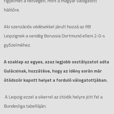
figyelmet a hétvégén, mint a magyar válogatott
hálóőre.
Aki szenzációs védésekkel járult hozzá az RB
Leipzignek a vendég Borussia Dortmund elleni 2-0-s
győzelméhez.
A szaklap az egyes, azaz legjobb osztályzatot adta
Gulácsinak, hozzátéve, hogy az idény során már
ötödször kapott helyet a forduló válogatottjában.
A Leipzig ezzel a sikerrel az ötödik helyre jött fel a
Bundesliga tabelláján.