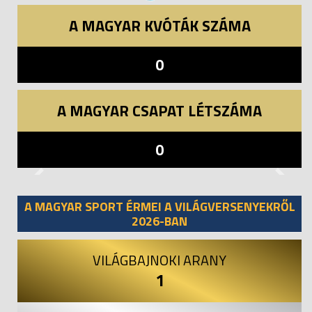
A MAGYAR KVÓTÁK SZÁMA
0
A MAGYAR CSAPAT LÉTSZÁMA
0
Previous
Next
A MAGYAR SPORT ÉRMEI A VILÁGVERSENYEKRŐL
2026-BAN
VILÁGBAJNOKI ARANY
1