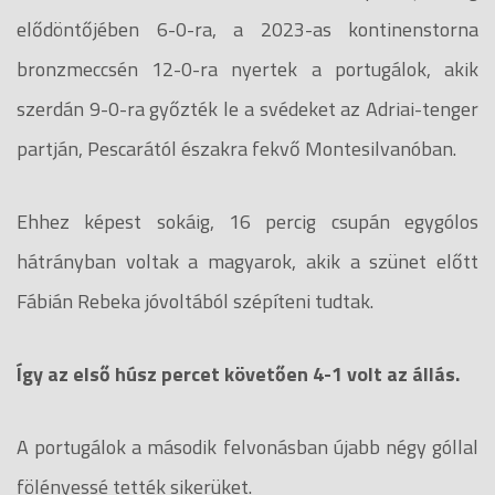
elődöntőjében 6-0-ra, a 2023-as kontinenstorna
bronzmeccsén 12-0-ra nyertek a portugálok, akik
szerdán 9-0-ra győzték le a svédeket az Adriai-tenger
partján, Pescarától északra fekvő Montesilvanóban.
Ehhez képest sokáig, 16 percig csupán egygólos
hátrányban voltak a magyarok, akik a szünet előtt
Fábián Rebeka jóvoltából szépíteni tudtak.
Így az első húsz percet követően 4-1 volt az állás.
A portugálok a második felvonásban újabb négy góllal
fölényessé tették sikerüket.