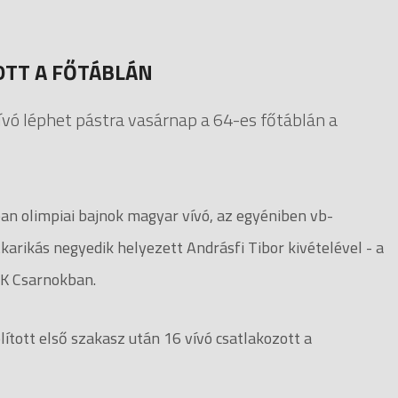
 OTT A FŐTÁBLÁN
ívó léphet pástra vasárnap a 64-es főtáblán a
an olimpiai bajnok magyar vívó, az egyéniben vb-
karikás negyedik helyezett Andrásfi Tibor kivételével - a
OK Csarnokban.
ított első szakasz után 16 vívó csatlakozott a