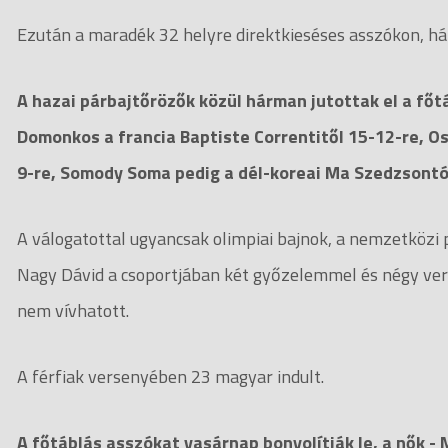
Ezután a maradék 32 helyre direktkieséses asszókon, há
A hazai párbajtőrözők közül hárman jutottak el a főt
Domonkos a francia Baptiste Correntitől 15-12-re, 
9-re, Somody Soma pedig a dél-koreai Ma Szedzsontó
A válogatottal ugyancsak olimpiai bajnok, a nemzetközi 
Nagy Dávid a csoportjában két győzelemmel és négy ver
nem vívhatott.
A férfiak versenyében 23 magyar indult.
A főtáblás asszókat vasárnap bonyolítják le, a nők 