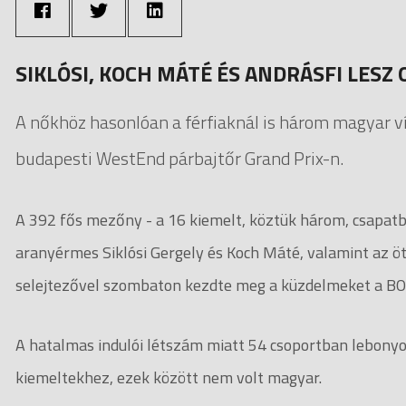
SIKLÓSI, KOCH MÁTÉ ÉS ANDRÁSFI LESZ
A nőkhöz hasonlóan a férfiaknál is három magyar v
budapesti WestEnd párbajtőr Grand Prix-n.
A 392 fős mezőny - a 16 kiemelt, köztük három, csapatb
aranyérmes Siklósi Gergely és Koch Máté, valamint az öt
selejtezővel szombaton kezdte meg a küzdelmeket a B
A hatalmas indulói létszám miatt 54 csoportban lebonyol
kiemeltekhez, ezek között nem volt magyar.