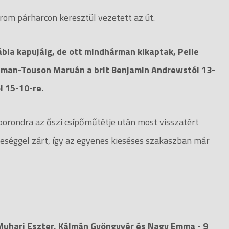
rom párharcon keresztül vezetett az út.
ábla kapujáig, de ott mindhárman kikaptak, Pelle
Osman-Touson Maruán a brit Benjamin Andrewstól 13-
l 15-10-re.
porondra az őszi csípőműtétje után most visszatért
eséggel zárt, így az egyenes kieséses szakaszban már
- Muhari Eszter, Kálmán Gyöngyvér és Nagy Emma - 9