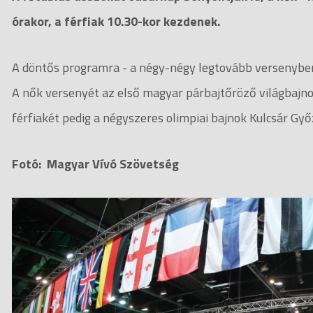
órakor, a férfiak 10.30-kor kezdenek.
A döntős programra - a négy-négy legtovább versenyben 
A nők versenyét az első magyar párbajtőröző világbajnok
férfiakét pedig a négyszeres olimpiai bajnok Kulcsár Gy
Fotó: Magyar Vívó Szövetség