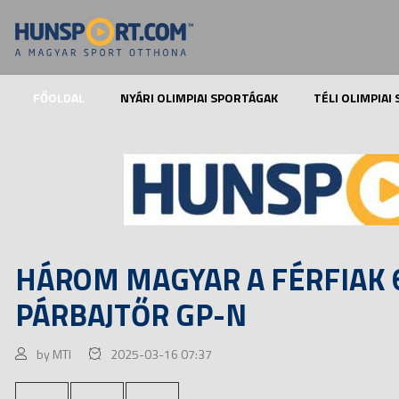
FŐOLDAL
NYÁRI OLIMPIAI SPORTÁGAK
TÉLI OLIMPIAI
HÁROM MAGYAR A FÉRFIAK 
PÁRBAJTŐR GP-N
by MTI
2025-03-16 07:37