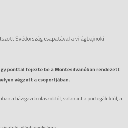
tszott Svédország csapatával a világbajnoki
 egy ponttal fejezte be a Montesilvanóban rendezett
helyen végzett a csoportjában.
bban a házigazda olaszoktól, valamint a portugáloktól, a
szigeteki világbajnokságra.