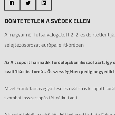
DÖNTETETLEN A SVÉDEK ELLEN
A magyar női futsalválogatott 2-2-es döntetlent já
selejtezősorozat európai elitkörében
Az A csoport harmadik fordulójában iksszel zárt. Így
kvalifikációs tornát. Összességében pedig negyedik 
Mivel Frank Tamás együttese és riválisa is kikapott korá
szombati összecsapás tét nélküli volt.
A kvartettekből az első két-két helyezett jut ki a Fülöp-