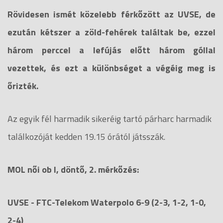
Rövidesen ismét közelebb férkőzött az UVSE, de
ezután kétszer a zöld-fehérek találtak be, ezzel
három perccel a lefújás előtt három góllal
vezettek, és ezt a különbséget a végéig meg is
őrizték.
Az egyik fél harmadik sikeréig tartó párharc harmadik
találkozóját kedden 19.15 órától játsszák.
MOL női ob I, döntő, 2. mérkőzés:
UVSE - FTC-Telekom Waterpolo 6-9 (2-3, 1-2, 1-0,
2-4)