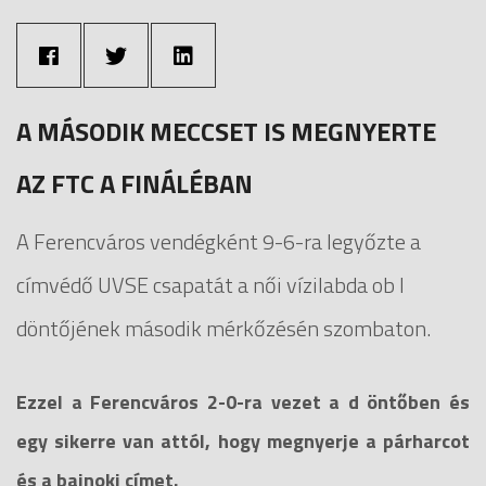
A MÁSODIK MECCSET IS MEGNYERTE
AZ FTC A FINÁLÉBAN
A Ferencváros vendégként 9-6-ra legyőzte a
címvédő UVSE csapatát a női vízilabda ob I
döntőjének második mérkőzésén szombaton.
Ezzel a Ferencváros 2-0-ra vezet a d öntőben és
egy sikerre van attól, hogy megnyerje a párharcot
és a bajnoki címet.