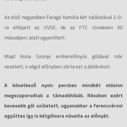
Az első negyedben Faragó Kamilla két találatával 2-0-
ra ellépett az UVSE, de az FTC rövidesen 30
másodperc alatt egyenlített.
Majd Kuna Szonja emberelőnyös góljával már
vezetett, s végül előnyben zárta ezt a játékrészt.
A következő nyolc percben mindkét oldalon
megszaporodtak a támadóhibák. Részben ezért
kevesebb gól született, ugyanakkor a ferencvárosi
együttes így is kétgólosra növelte az előnyét.