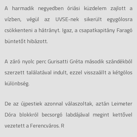
A harmadik negyedben óriási küzdelem zajlott a
vízben, végül az UVSE-nek sikerült egygólosra
csökkenteni a hátrányt. Igaz, a csapatkapitány Faragó
büntetőt hibázott.
A záró nyolc perc Gurisatti Gréta második szándékból
szerzett találatával indult, ezzel visszaállt a kétgólos
különbség.
De az újpestiek azonnal válaszoltak, aztán Leimeter
Dóra blokkról becsorgó labdájával megint kettővel
vezetett a Ferencváros. R