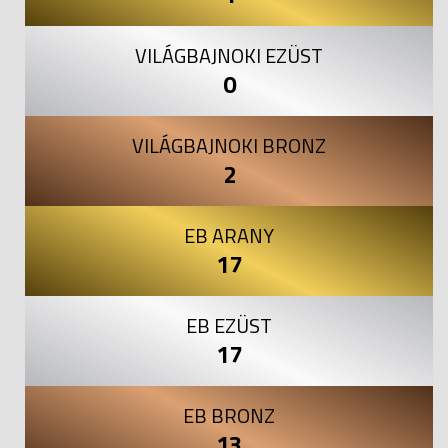
VILÁGBAJNOKI EZÜST
0
VILÁGBAJNOKI BRONZ
2
EB ARANY
17
EB EZÜST
17
EB BRONZ
13