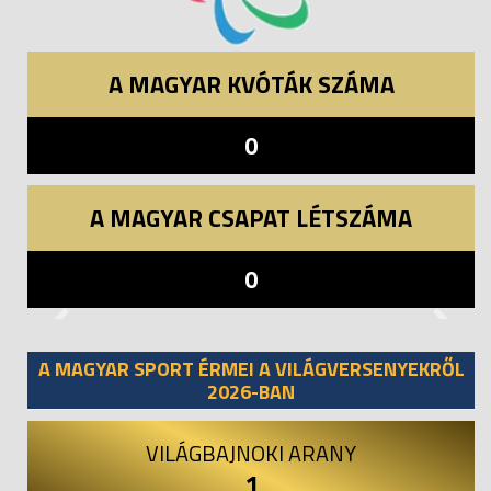
A MAGYAR KVÓTÁK SZÁMA
0
A MAGYAR CSAPAT LÉTSZÁMA
0
Previous
Next
A MAGYAR SPORT ÉRMEI A VILÁGVERSENYEKRŐL
2026-BAN
VILÁGBAJNOKI ARANY
1