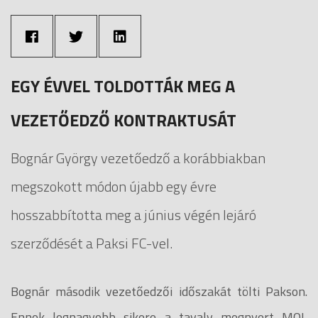
EGY ÉVVEL TOLDOTTÁK MEG A
VEZETŐEDZŐ KONTRAKTUSÁT
Bognár György vezetőedző a korábbiakban
megszokott módon újabb egy évre
hosszabbította meg a június végén lejáró
szerződését a Paksi FC-vel.
Bognár második vezetőedzői időszakát tölti Pakson.
Ennek legnagyobb sikere a tavaly megnyert MOL