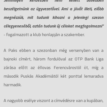
Semmilyen kérdésben nem kellett bővebben
beszélgetnünk az ügyvezetővel. Ami a jövőt illeti, előbb
megnézzük, mit tudunk kihozni a jelenlegi szezon
célegyeneséből, aztán tudunk új célokat megfogalmazni"
- fogalmazott a klub honlapján a szakember.
A Paks ebben a szezonban még versenyben van a
bajnoki címért, három fordulóval az OTP Bank Liga
zárása előtt az éllovas Ferencvárostól öt, míg a
második Puskás Akadémiától két ponttal lemaradva
harmadik.
A nagyobb esélye viszont a címvédésre van a kupában,