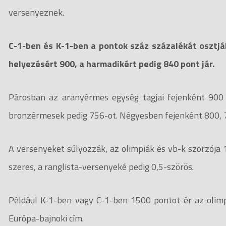
versenyeznek.
C-1-ben és K-1-ben a pontok száz százalékát osztjá
helyezésért 900, a harmadikért pedig 840 pont jár.
Párosban az aranyérmes egység tagjai fejenként 900
bronzérmesek pedig 756-ot. Négyesben fejenként 800, 72
A versenyeket súlyozzák, az olimpiák és vb-k szorzója 1
szeres, a ranglista-versenyeké pedig 0,5-szörös.
Például K-1-ben vagy C-1-ben 1500 pontot ér az olimp
Európa-bajnoki cím.