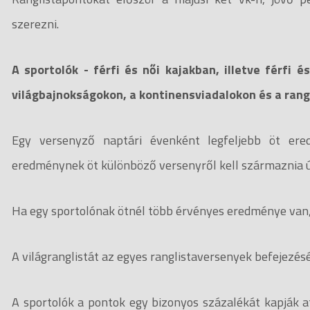
szerezni.
A sportolók - férfi és női kajakban, illetve férfi 
világbajnokságokon, a kontinensviadalokon és a ran
Egy versenyző naptári évenként legfeljebb öt ered
eredménynek öt különböző versenyről kell származnia úg
Ha egy sportolónak ötnél több érvényes eredménye van, 
A világranglistát az egyes ranglistaversenyek befejezését
A sportolók a pontok egy bizonyos százalékát kapják 