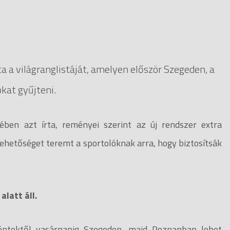
a a világranglistáját, amelyen először Szegeden, a
kat gyűjteni.
ében azt írta, reményei szerint az új rendszer extra
lehetőséget teremt a sportolóknak arra, hogy biztosítsák
alatt áll.
péntektől vasárnapig Szegeden, majd Poznanban lehet