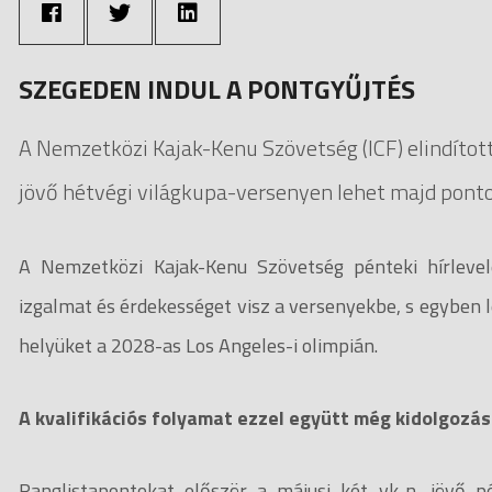
SZEGEDEN INDUL A PONTGYŰJTÉS
A Nemzetközi Kajak-Kenu Szövetség (ICF) elindított
jövő hétvégi világkupa-versenyen lehet majd ponto
A Nemzetközi Kajak-Kenu Szövetség pénteki hírlevel
izgalmat és érdekességet visz a versenyekbe, s egyben 
helyüket a 2028-as Los Angeles-i olimpián.
A kvalifikációs folyamat ezzel együtt még kidolgozás 
Ranglistapontokat először a májusi két vk-n, jövő 