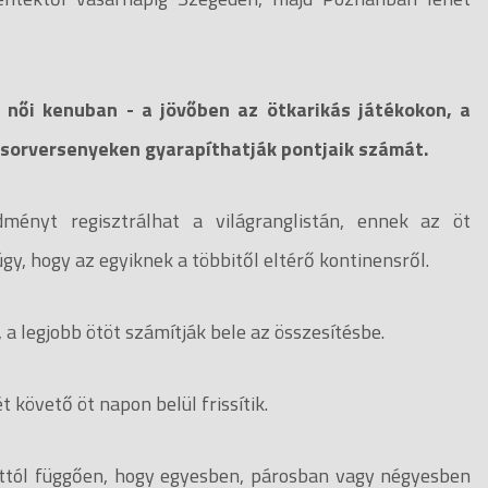
és női kenuban - a jövőben az ötkarikás játékokon, a
gsorversenyeken gyarapíthatják pontjaik számát.
ményt regisztrálhat a világranglistán, ennek az öt
y, hogy az egyiknek a többitől eltérő kontinensről.
a legjobb ötöt számítják bele az összesítésbe.
 követő öt napon belül frissítik.
attól függően, hogy egyesben, párosban vagy négyesben