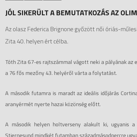
JÓL SIKERÜLT A BEMUTATKOZÁS AZ OLI
Az olasz Federica Brignone győzött női óriás-műlesi
Zita 40. helyen ért célba.
Tóth Zita 67-es rajtszámmal vágott neki a pályának az 
a 76 fős mezőny 43. helyéről várta a folytatást.
A második futamra is maradt az ideális időjárás Corti
aranyérmét nyerte hazai közönség előtt.
A második helyen holtverseny alakult ki, ugyanis 
Stjernesund mindkét futamban századmásodpercre ugyano