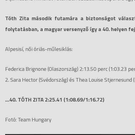
Tóth Zita második futamára a biztonságot választ
folytatásban, a magyar versenyző így a 40. helyen fe
Alpesisí, női óriás-műlesiklás:
Federica Brignone (Olaszország) 2:13.50 perc (1:03.23 pe
2. Sara Hector (Svédország) és Thea Louise Stjernesund (
…40. TÓTH ZITA 2:25.41 (1:08.69/1:16.72)
Fotó: Team Hungary