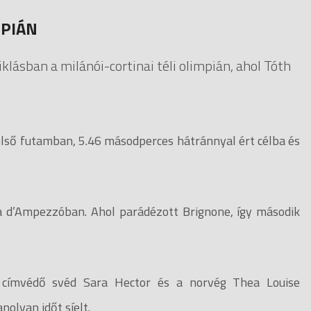
MPIÁN
klásban a milánói-cortinai téli olimpián, ahol Tóth
első futamban, 5.46 másodperces hátránnyal ért célba és
na d’Ampezzóban. Ahol parádézott Brignone, így második
a címvédő svéd Sara Hector és a norvég Thea Louise
lyan időt síelt.